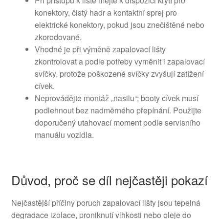
Při přístupu k liště mějte k dispozici krytí pro
konektory, čistý hadr a kontaktní sprej pro
elektrické konektory, pokud jsou znečištěné nebo
zkorodované.
Vhodné je při výměně zapalovací lišty
zkontrolovat a podle potřeby vyměnit i zapalovací
svíčky, protože poškozené svíčky zvyšují zatížení
cívek.
Neprovádějte montáž „nasilu“; booty cívek musí
podlehnout bez nadměrného přepínání. Použijte
doporučený utahovací moment podle servisního
manuálu vozidla.
Důvod, proč se díl nejčastěji pokazí
Nejčastější příčiny poruch zapalovací lišty jsou tepelná
degradace izolace, proniknutí vlhkosti nebo oleje do