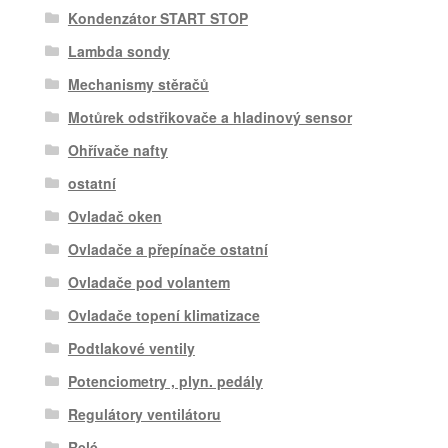
Kondenzátor START STOP
Lambda sondy
Mechanismy stěračů
Motůrek odstřikovače a hladinový sensor
Ohřívače nafty
ostatní
Ovladač oken
Ovladače a přepínače ostatní
Ovladače pod volantem
Ovladače topení klimatizace
Podtlakové ventily
Potenciometry , plyn. pedály
Regulátory ventilátoru
Relé