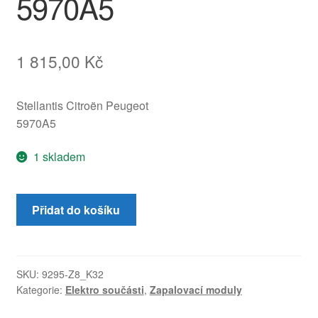
5970A5
1 815,00
Kč
Stellantis Citroën Peugeot
5970A5
1 skladem
Zapalovací
Přidat do košíku
lišta
(cívka)
2.0
16V
SKU:
9295-Z8_K32
Kategorie:
Elektro součásti
,
Zapalovací moduly
2.2
16V