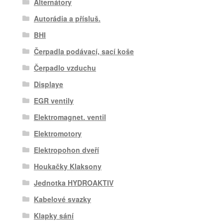
Alternátory
Autorádia a přísluš.
BHI
Čerpadla podávací, sací koše
Čerpadlo vzduchu
Displaye
EGR ventily
Elektromagnet. ventil
Elektromotory
Elektropohon dveří
Houkačky Klaksony
Jednotka HYDROAKTIV
Kabelové svazky
Klapky sání