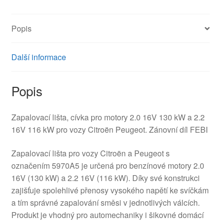
Citroën
Peugeot
Popis
5970A5
množství
Další informace
Popis
Zapalovací lišta, cívka pro motory 2.0 16V 130 kW a 2.2
16V 116 kW pro vozy Citroën Peugeot. Zánovní díl FEBI
Zapalovací lišta pro vozy Citroën a Peugeot s
označením 5970A5 je určená pro benzínové motory 2.0
16V (130 kW) a 2.2 16V (116 kW). Díky své konstrukci
zajišťuje spolehlivé přenosy vysokého napětí ke svíčkám
a tím správné zapalování směsi v jednotlivých válcích.
Produkt je vhodný pro automechaniky i šikovné domácí