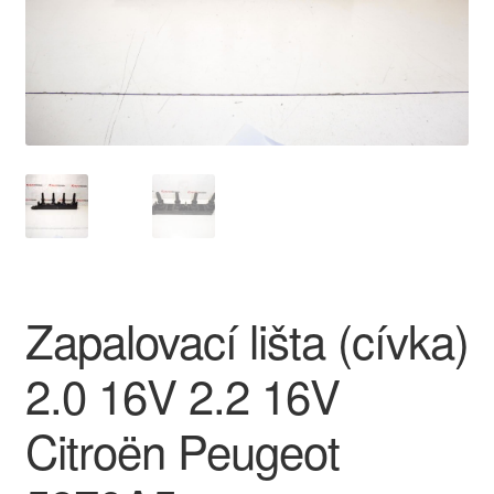
O nás
Obchodní podmínky
Ochrana osobních údajů
Platby
Pokladna
Zapalovací lišta (cívka)
Reklamace
2.0 16V 2.2 16V
Reklamační řád
Citroën Peugeot
Vrakoviště Citroën