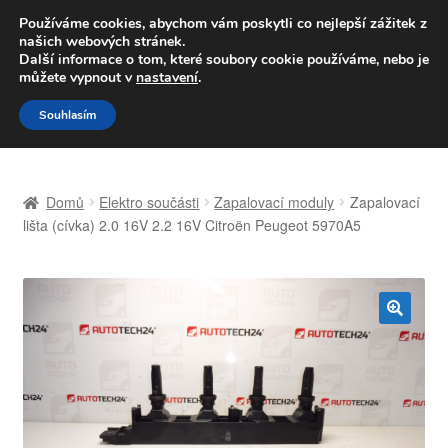
DOPRAVA od 139,-Kč
Používáme cookies, abychom vám poskytli co nejlepší zážitek z
našich webových stránek.
Volejte po-pá 9-16 704 494 494
Další informace o tom, které soubory cookie používáme, nebo je
můžete vypnout v
nastavení
.
Přeskočit
Přejít
Menu
Souhlasím
na
k
navigaci
obsahu
Úvodní stránka
webu
Domů
Elektro součásti
Zapalovací moduly
Zapalovací
Celosvětová doprava
lišta (cívka) 2.0 16V 2.2 16V Citroën Peugeot 5970A5
Doprava
Kontakt
🔍
Košík
Můj účet