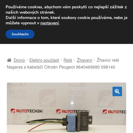
DOPRAVA od 139,-Kč
Používáme cookies, abychom vám poskytli co nejlepší zážitek z
našich webových stránek.
Volejte po-pá 9-16 704 494 494
Další informace o tom, které soubory cookie používáme, nebo je
můžete vypnout v
nastavení
.
Přeskočit
Přejít
Menu
Souhlasím
na
k
navigaci
obsahu
Úvodní stránka
webu
Domů
Elektro součásti
Relé
Žhavení
Žhavící relé
Celosvětová doprava
Nagares s kabeláží Citroën Peugeot 9640469680 598140
Doprava
Kontakt
🔍
Košík
Můj účet