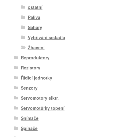
ostatní
Paliva
Sahary
Vyhřívání sedadla
Žhavení
Reproduktory
Rezistory
Řídící jednotky
Senzory
Servomotory elktr.
Servomotůrky topení
Snímače
Spínače