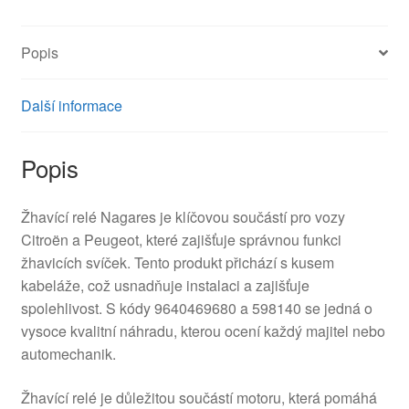
9640469680
598140
Popis
množství
Další informace
Popis
Žhavící relé Nagares je klíčovou součástí pro vozy
Citroën a Peugeot, které zajišťuje správnou funkci
žhavicích svíček. Tento produkt přichází s kusem
kabeláže, což usnadňuje instalaci a zajišťuje
spolehlivost. S kódy 9640469680 a 598140 se jedná o
vysoce kvalitní náhradu, kterou ocení každý majitel nebo
automechanik.
Žhavící relé je důležitou součástí motoru, která pomáhá