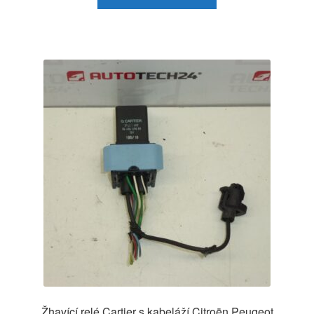
Žhavící relé Cartier s kabeláží Citroën Peugeot