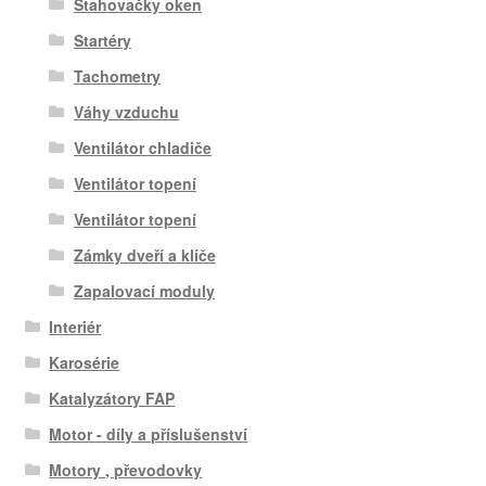
Stahovačky oken
Startéry
Tachometry
Váhy vzduchu
Ventilátor chladiče
Ventilátor topení
Ventilátor topení
Zámky dveří a klíče
Zapalovací moduly
Interiér
Karosérie
Katalyzátory FAP
Motor - díly a příslušenství
Motory , převodovky