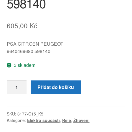
598140
605,00
Kč
PSA CITROEN PEUGEOT
9640469680 598140
3 skladem
Žhavící
Přidat do košíku
relé
Nagares
s
kabeláží
SKU:
6177-C15_K5
Kategorie:
Elektro součásti
,
Relé
,
Žhavení
Citroën
Peugeot