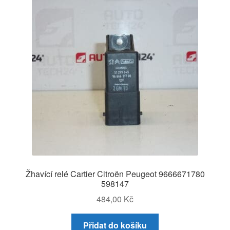
Žhavící relé Cartier Citroën Peugeot 9666671780
598147
484,00
Kč
Přidat do košíku