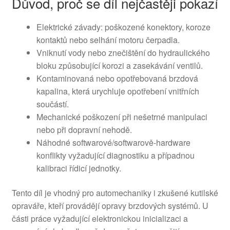
Důvod, proč se díl nejčastěji pokazí
Elektrické závady: poškozené konektory, koroze
kontaktů nebo selhání motoru čerpadla.
Vniknutí vody nebo znečištění do hydraulického
bloku způsobující korozi a zasekávání ventilů.
Kontaminovaná nebo opotřebovaná brzdová
kapalina, která urychluje opotřebení vnitřních
součástí.
Mechanické poškození při nešetrné manipulaci
nebo při dopravní nehodě.
Náhodné softwarové/softwarově-hardware
konflikty vyžadující diagnostiku a případnou
kalibraci řídicí jednotky.
Tento díl je vhodný pro automechaniky i zkušené kutilské
opraváře, kteří provádějí opravy brzdových systémů. U
části práce vyžadující elektronickou inicializaci a