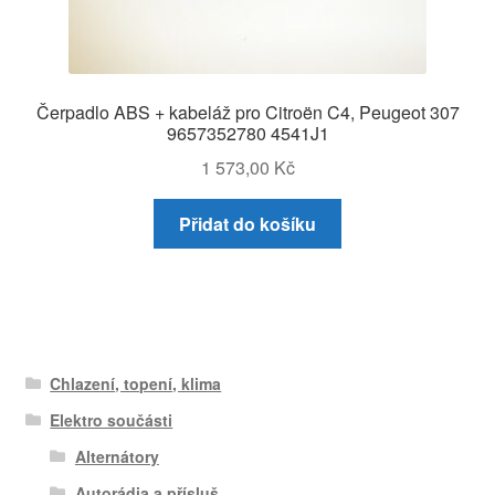
Čerpadlo ABS + kabeláž pro Citroën C4, Peugeot 307
9657352780 4541J1
1 573,00
Kč
Přidat do košíku
Chlazení, topení, klima
Elektro součásti
Alternátory
Autorádia a přísluš.