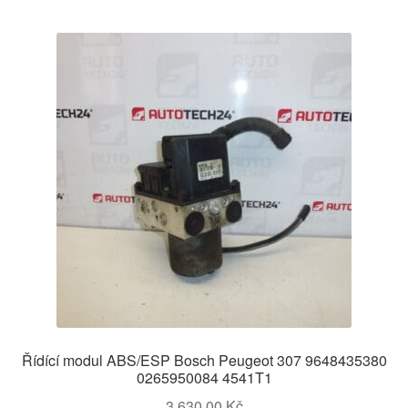
Řídící modul ABS/ESP Bosch Peugeot 307 9648435380
0265950084 4541T1
3 630,00
Kč