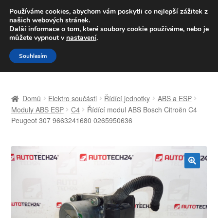
DOPRAVA od 139,-Kč
Používáme cookies, abychom vám poskytli co nejlepší zážitek z
našich webových stránek.
Volejte po-pá 9-16 704 494 494
Další informace o tom, které soubory cookie používáme, nebo je
můžete vypnout v
nastavení
.
Přeskočit
Přejít
Menu
Souhlasím
na
k
navigaci
obsahu
Úvodní stránka
webu
Domů
Elektro součásti
Řídící jednotky
ABS a ESP
Celosvětová doprava
Moduly ABS ESP
C4
Řídící modul ABS Bosch Citroën C4
Peugeot 307 9663241680 0265950636
Doprava
Kontakt
🔍
Košík
Můj účet