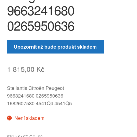
9663241680
0265950636
Upozornit až bude produkt skladem
1 815,00
Kč
Stellantis Citroën Peugeot
9663241680 0265950636
1682607580 4541Q4 4541Q5
Není skladem
SKU:
9467-G6_K6