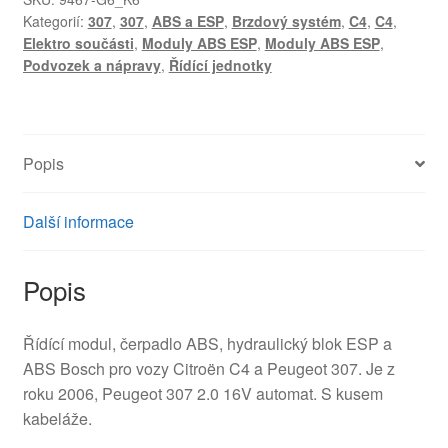
Kategorií:
307
,
307
,
ABS a ESP
,
Brzdový systém
,
C4
,
C4
,
Elektro součásti
,
Moduly ABS ESP
,
Moduly ABS ESP
,
Podvozek a nápravy
,
Řídící jednotky
Popis
Další informace
Popis
Řídící modul, čerpadlo ABS, hydraulický blok ESP a
ABS Bosch pro vozy Citroën C4 a Peugeot 307. Je z
roku 2006, Peugeot 307 2.0 16V automat. S kusem
kabeláže.