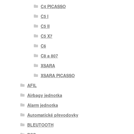
C4 PICASSO
C5 I
C5 II
C5 X7
C6
C8 a 807
XSARA
XSARA PICASSO
AFIL
Airbagy jednotka
Alarm jednotka
Automatické převodovky
BLEUTOOTH