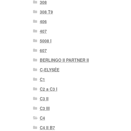
308
308 T9
406
407
5008 I
607
BERLINGO II PARTNER II
C-ELYSÉE
C1
C2 a C3 I
C3 II
C3 III
C4
C4 II B7