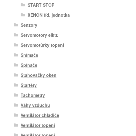
START STOP
XENON říd. jednotka
Senzory
Servomotory elktr.
Servomotůrky topení
Snímače
Spínače
Stahovačky oken
Startéry
Tachometry
Váhy vzduchu
Ventilátor chladiče
Ventilátor topení
Ventilátor topení