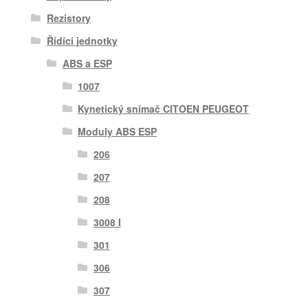
Rezistory
Řídící jednotky
ABS a ESP
1007
Kynetický snímač CITOEN PEUGEOT
Moduly ABS ESP
206
207
208
3008 I
301
306
307