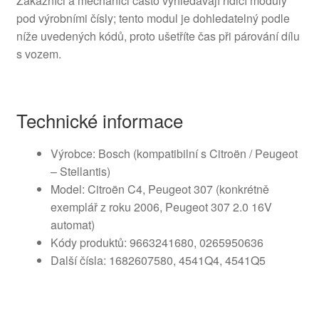
Zákazníci a mechanici často vyhledávají řídicí moduly
pod výrobními čísly; tento modul je dohledatelný podle
níže uvedených kódů, proto ušetříte čas při párování dílu
s vozem.
Technické informace
Výrobce: Bosch (kompatibilní s Citroën / Peugeot
– Stellantis)
Model: Citroën C4, Peugeot 307 (konkrétně
exemplář z roku 2006, Peugeot 307 2.0 16V
automat)
Kódy produktů: 9663241680, 0265950636
Další čísla: 1682607580, 4541Q4, 4541Q5