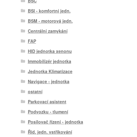
BSC
BSI - komfortní jedn.
BSM - motorová jedn.
Centrální zamykání
FAP
HID jednotka xenonu
Immobilizér jednotka
Jednotka Klimatizace
Navigace - jednotka
ostatní
Parkovací asistent
Podvozku - tlumení
Posilovač řízení - jednotka
Říd. jedn. vstřikování