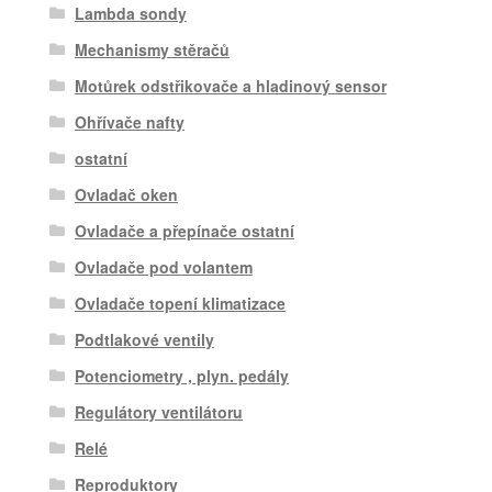
Lambda sondy
Mechanismy stěračů
Motůrek odstřikovače a hladinový sensor
Ohřívače nafty
ostatní
Ovladač oken
Ovladače a přepínače ostatní
Ovladače pod volantem
Ovladače topení klimatizace
Podtlakové ventily
Potenciometry , plyn. pedály
Regulátory ventilátoru
Relé
Reproduktory