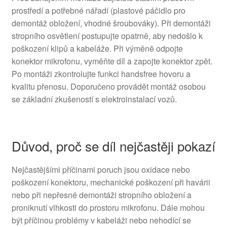
prostředí a potřebné nářadí (plastové páčidlo pro
demontáž obložení, vhodné šroubováky). Při demontáži
stropního osvětlení postupujte opatrně, aby nedošlo k
poškození klipů a kabeláže. Při výměně odpojte
konektor mikrofonu, vyměňte díl a zapojte konektor zpět.
Po montáži zkontrolujte funkci handsfree hovoru a
kvalitu přenosu. Doporučeno provádět montáž osobou
se základní zkušeností s elektroinstalací vozů.
Důvod, proč se díl nejčastěji pokazí
Nejčastějšími příčinami poruch jsou oxidace nebo
poškození konektoru, mechanické poškození při havárii
nebo při nepřesné demontáži stropního obložení a
proniknutí vlhkosti do prostoru mikrofonu. Dále mohou
být příčinou problémy v kabeláži nebo nehodící se