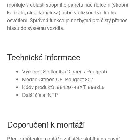
montuje v oblasti stropního panelu nad řidičem (stropní
konzole, čtecí lampička) nebo v blízkosti vnitřního
osvětlení. Správná funkce je nezbytná pro čistý přenos
hlasu do systému vozidla.
Technické informace
Výrobce: Stellantis (Citroën / Peugeot)
Model: Citroën C8, Peugeot 807
Kódy produktů: 96429749XT, 6563L5
Další čísla: NFP
Doporučení k montáži
Před zahájením montáže zajistěte stabilní pracovní