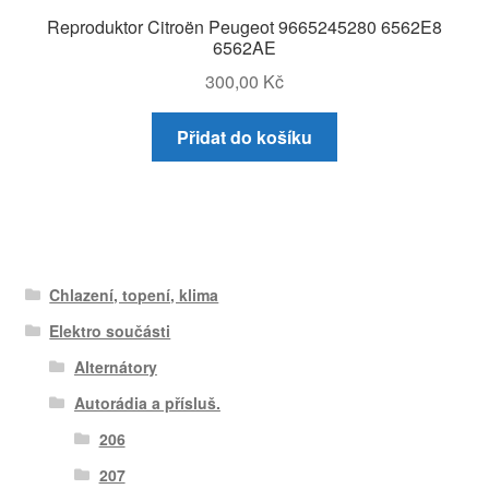
Reproduktor Citroën Peugeot 9665245280 6562E8
6562AE
300,00
Kč
Přidat do košíku
Chlazení, topení, klima
Elektro součásti
Alternátory
Autorádia a přísluš.
206
207