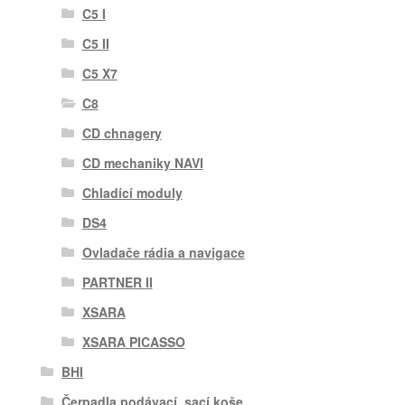
C5 I
C5 II
C5 X7
C8
CD chnagery
CD mechaniky NAVI
Chladící moduly
DS4
Ovladače rádia a navigace
PARTNER II
XSARA
XSARA PICASSO
BHI
Čerpadla podávací, sací koše