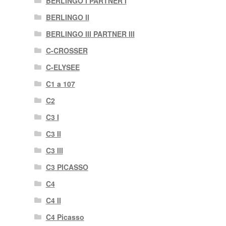
BERLINGO I PARTNER I
BERLINGO II
BERLINGO III PARTNER III
C-CROSSER
C-ELYSEE
C1 a 107
C2
C3 I
C3 II
C3 III
C3 PICASSO
C4
C4 II
C4 Picasso