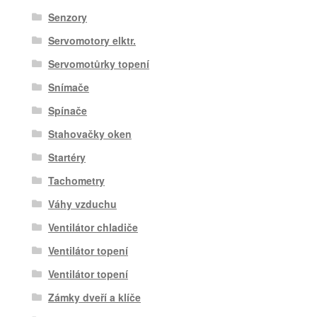
Senzory
Servomotory elktr.
Servomotůrky topení
Snímače
Spínače
Stahovačky oken
Startéry
Tachometry
Váhy vzduchu
Ventilátor chladiče
Ventilátor topení
Ventilátor topení
Zámky dveří a klíče