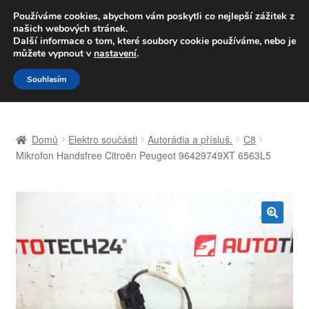
DOPRAVA od 139,-Kč
Používáme cookies, abychom vám poskytli co nejlepší zážitek z
našich webových stránek.
Volejte po-pá 9-16 704 494 494
Další informace o tom, které soubory cookie používáme, nebo je
můžete vypnout v
nastavení
.
Přeskočit
Přejít
Menu
Souhlasím
na
k
navigaci
obsahu
Úvodní stránka
webu
Domů
Elektro součásti
Autorádia a přísluš.
C8
Celosvětová doprava
Mikrofon Handsfree Citroën Peugeot 96429749XT 6563L5
Doprava
Kontakt
🔍
Košík
Můj účet