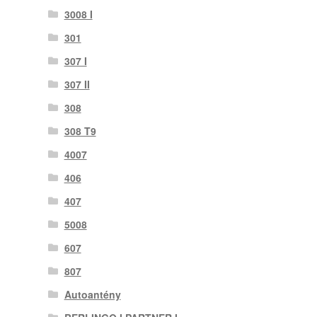
3008 I
301
307 I
307 II
308
308 T9
4007
406
407
5008
607
807
Autoantény