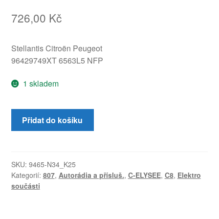
726,00
Kč
Stellantis Citroën Peugeot
96429749XT 6563L5 NFP
1 skladem
Mikrofon
Přidat do košíku
Handsfree
Citroën
Peugeot
96429749XT
SKU:
9465-N34_K25
Kategorií:
807
,
Autorádia a přísluš.
,
C-ELYSEE
,
C8
,
Elektro
6563L5
součásti
množství