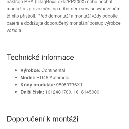
nástroje PSA (DiagBox/Lexia/PP2000) nebo nechat
montáž a zprovoznění na odborném servisu vybaveném
těmito přístroji. Před demontáží a montáží vždy odpojte
baterii a dodržujte doporučený montážní postup výrobce
vozidla.
Technické informace
Výrobce:
Continental
Model:
RD45 Autorádio
Kódy produktů:
98053736XT
Další čísla:
1612481780, 1616145080
Doporučení k montáži