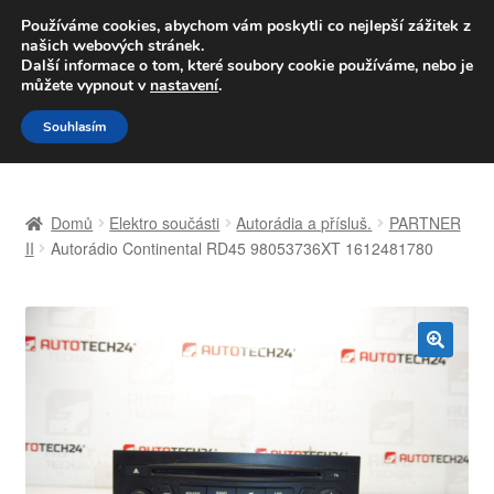
DOPRAVA od 139,-Kč
Používáme cookies, abychom vám poskytli co nejlepší zážitek z
našich webových stránek.
Volejte po-pá 9-16 704 494 494
Další informace o tom, které soubory cookie používáme, nebo je
můžete vypnout v
nastavení
.
Přeskočit
Přejít
Menu
Souhlasím
na
k
navigaci
obsahu
Úvodní stránka
webu
Domů
Elektro součásti
Autorádia a přísluš.
PARTNER
Celosvětová doprava
II
Autorádio Continental RD45 98053736XT 1612481780
Doprava
Kontakt
🔍
Košík
Můj účet