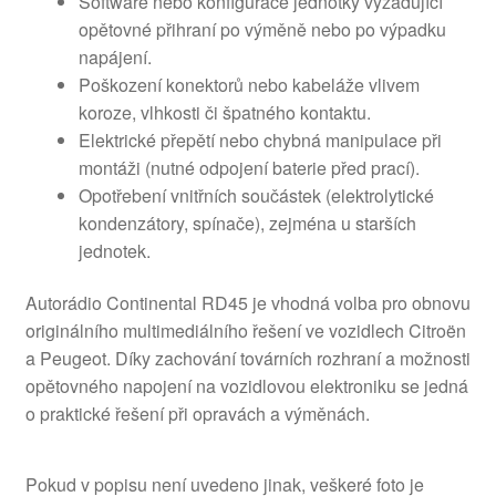
Software nebo konfigurace jednotky vyžadující
opětovné přihraní po výměně nebo po výpadku
napájení.
Poškození konektorů nebo kabeláže vlivem
koroze, vlhkosti či špatného kontaktu.
Elektrické přepětí nebo chybná manipulace při
montáži (nutné odpojení baterie před prací).
Opotřebení vnitřních součástek (elektrolytické
kondenzátory, spínače), zejména u starších
jednotek.
Autorádio Continental RD45 je vhodná volba pro obnovu
originálního multimediálního řešení ve vozidlech Citroën
a Peugeot. Díky zachování továrních rozhraní a možnosti
opětovného napojení na vozidlovou elektroniku se jedná
o praktické řešení při opravách a výměnách.
Pokud v popisu není uvedeno jinak, veškeré foto je