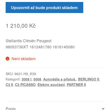
Upozornit až bude produkt skladem
1 210,00
Kč
Stellantis Citroën Peugeot
98053736XT 1612481780 1616145080
Není skladem
SKU:
9621-H9_K39
Kategorií:
3008 I
,
5008
,
Autorádia a přísluš.
,
BERLINGO II
,
C3 II
,
C3 PICASSO
,
Elektro součásti
,
PARTNER II
Popis