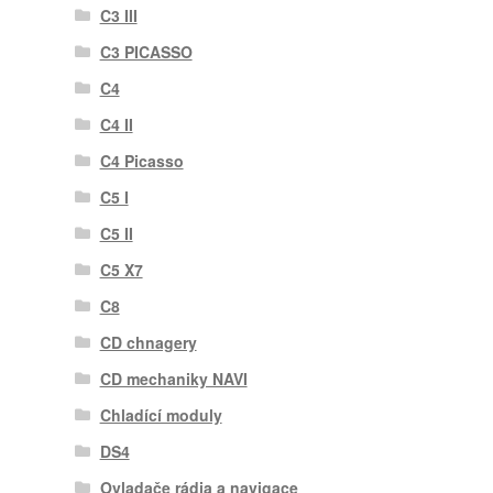
C3 III
C3 PICASSO
C4
C4 II
C4 Picasso
C5 I
C5 II
C5 X7
C8
CD chnagery
CD mechaniky NAVI
Chladící moduly
DS4
Ovladače rádia a navigace