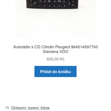
Autorádio s CD Citroën Peugeot 964514597700
Siemens VDO
605,00
Kč
Přidat do košíku
Chlazení, topení, klima