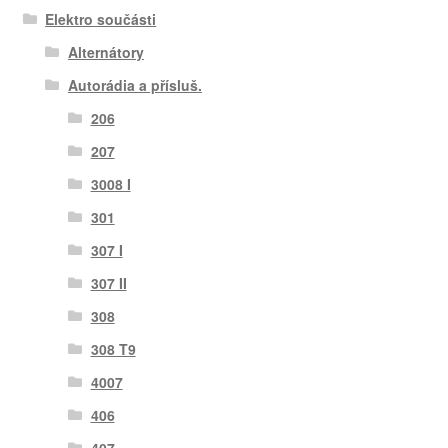
Elektro součásti
Alternátory
Autorádia a přísluš.
206
207
3008 I
301
307 I
307 II
308
308 T9
4007
406
407