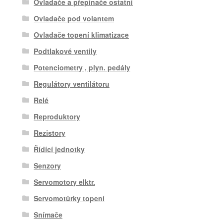
Ovladače a přepínače ostatní
Ovladače pod volantem
Ovladače topení klimatizace
Podtlakové ventily
Potenciometry , plyn. pedály
Regulátory ventilátoru
Relé
Reproduktory
Rezistory
Řídící jednotky
Senzory
Servomotory elktr.
Servomotůrky topení
Snímače