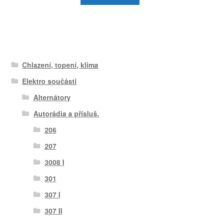
Chlazení, topení, klima
Elektro součásti
Alternátory
Autorádia a přísluš.
206
207
3008 I
301
307 I
307 II