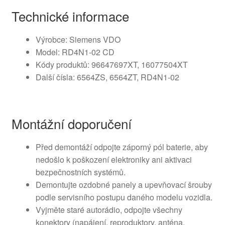
Technické informace
Výrobce: Siemens VDO
Model: RD4N1-02 CD
Kódy produktů: 96647697XT, 16077504XT
Další čísla: 6564ZS, 6564ZT, RD4N1-02
Montážní doporučení
Před demontáží odpojte záporný pól baterie, aby
nedošlo k poškození elektroniky ani aktivaci
bezpečnostních systémů.
Demontujte ozdobné panely a upevňovací šrouby
podle servisního postupu daného modelu vozidla.
Vyjměte staré autorádio, odpojte všechny
konektory (napájení, reproduktory, anténa,