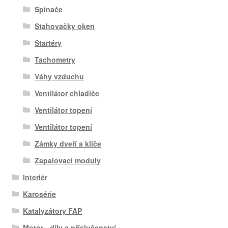
Spínače
Stahovačky oken
Startéry
Tachometry
Váhy vzduchu
Ventilátor chladiče
Ventilátor topení
Ventilátor topení
Zámky dveří a klíče
Zapalovací moduly
Interiér
Karosérie
Katalyzátory FAP
Motor - díly a příslušenství