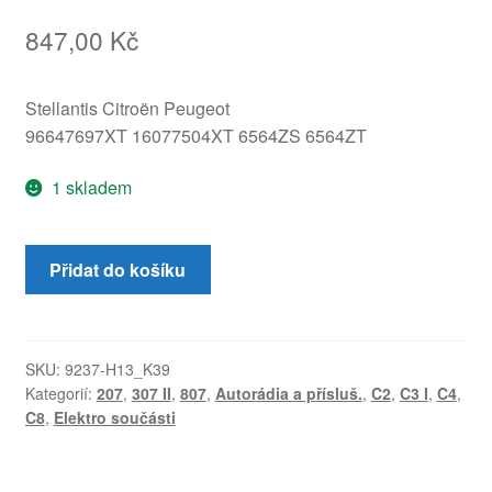
847,00
Kč
Stellantis Citroën Peugeot
96647697XT 16077504XT 6564ZS 6564ZT
1 skladem
Autorádio
Přidat do košíku
s
CD
Citroën
Peugeot
SKU:
9237-H13_K39
Kategorií:
207
,
307 II
,
807
,
Autorádia a přísluš.
,
C2
,
C3 I
,
C4
,
96647697XT
C8
,
Elektro součásti
6564ZS
množství