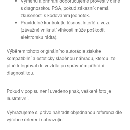
Výměnu a přihrání doporučujeme provést v dílně
s diagnostikou PSA, pokud zákazník nemá
zkušenosti s kódováním jednotek.
Pravidelně kontrolujte těsnost interiéru vozu
(závažné vniknutí vlhkosti může poškodit
elektroniku rádia).
Výběrem tohoto originálního autorádia získáte
kompatibilní a esteticky sladěnou náhradu, kterou lze
plně integrovat do vozidla po správném přihrání
diagnostikou.
Pokud v popisu není uvedeno jinak, veškeré foto je
ilustrativní.
Vyhrazujeme si právo nahradit objednanou referenci dle
výrobce referení nahrazující.