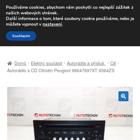
DOPRAVA od 139,-Kč
Používáme cookies, abychom vám poskytli co nejlepší zážitek z
našich webových stránek.
Volejte po-pá 9-16 704 494 494
Další informace o tom, které soubory cookie používáme, nebo je
můžete vypnout v
nastavení
.
Přeskočit
Přejít
Menu
Souhlasím
na
k
navigaci
obsahu
Úvodní stránka
webu
Domů
Elektro součásti
Autorádia a přísluš.
C8
Celosvětová doprava
Autorádio s CD Citroën Peugeot 96647697XT 6564ZS
Doprava
Kontakt
🔍
Košík
Můj účet