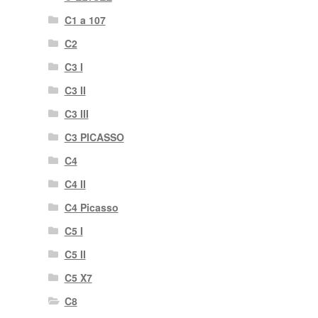
C1 a 107
C2
C3 I
C3 II
C3 III
C3 PICASSO
C4
C4 II
C4 Picasso
C5 I
C5 II
C5 X7
C8