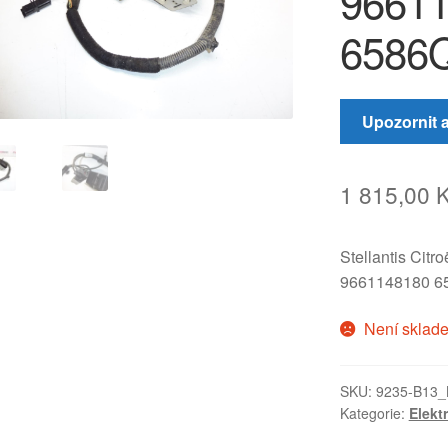
96611
6586
Upozornit 
1 815,00
Stellantis Citr
9661148180 6
Není sklad
SKU:
9235-B13_
Kategorie:
Elekt