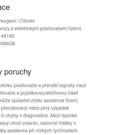
ace
Peugeot / Citroën
vozy s elektrickým posilovačem řízení)
148180
 6586Q9
y poruchy
otorku posilovače a přenáší signály mezi
silovače a pojistkovou/skříňovou částí
ůže způsobit ztrátu asistence řízení,
e, přerušovaný nebo plný výpadek
 či chyby v diagnostice. Mezi typické
ísavý chod volantu, varovné hlášky v
áta asistence při nízkých rychlostech.