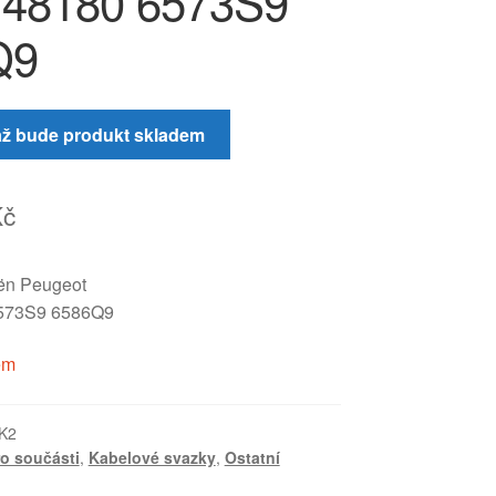
48180 6573S9
Q9
až bude produkt skladem
Kč
oën Peugeot
573S9 6586Q9
em
K2
ro součásti
,
Kabelové svazky
,
Ostatní