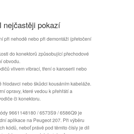
l nejčastěji pokazí
 při nehodě nebo při demontáži (přetočení
kosti do konektorů způsobující přechodové
í obvodu.
ičů vlivem vibrací, tření o karoserii nebo
 hlodavci nebo škůdci kousáním kabeláže.
í opravy, které vedou k přehřátí a
odiče či konektoru.
 kódy 9661148180 / 6573S9 / 6586Q9 je
ní aplikace na Peugeot 207. Při výběru
h kódů, neboť právě pod těmito čísly je díl