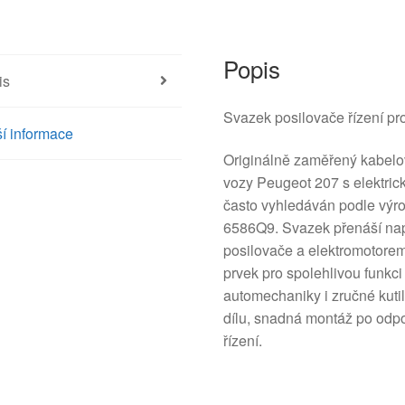
Popis
is
Svazek posilovače řízení p
í informace
Originálně zaměřený kabelov
vozy Peugeot 207 s elektric
často vyhledáván podle vý
6586Q9. Svazek přenáší napáj
posilovače a elektromotorem 
prvek pro spolehlivou funkci
automechaniky i zručné kut
dílu, snadná montáž po odpo
řízení.