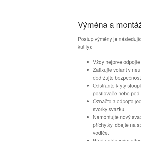
Výměna a montá
Postup výměny je následují
kutily):
Vždy nejprve odpojte 
Zafixujte volant v ne
dodržujte bezpečnost
Odstraňte kryty sloup
posilovače nebo pod 
Označte a odpojte jed
svorky svazku.
Namontujte nový sva
příchytky, dbejte na 
vodiče.
Před opětovným připoj