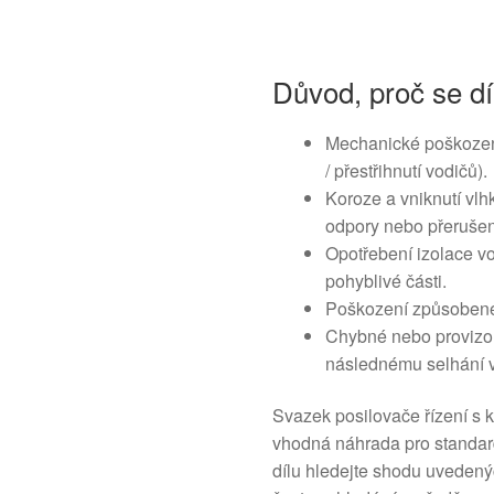
Důvod, proč se dí
Mechanické poškození
/ přestřihnutí vodičů).
Koroze a vniknutí vlh
odpory nebo přerušen
Opotřebení izolace vod
pohyblivé části.
Poškození způsobené
Chybné nebo provizorn
následnému selhání v
Svazek posilovače řízení s
vhodná náhrada pro standard
dílu hledejte shodu uvedenýc