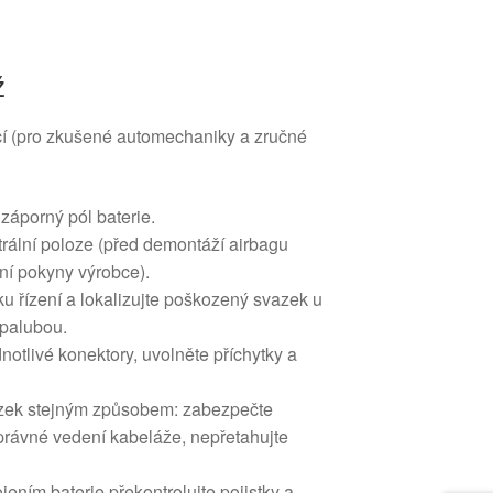
ž
cí (pro zkušené automechaniky a zručné
záporný pól baterie.
utrální poloze (před demontáží airbagu
ní pokyny výrobce).
ku řízení a lokalizujte poškozený svazek u
palubou.
notlivé konektory, uvolněte příchytky a
zek stejným způsobem: zabezpečte
správné vedení kabeláže, nepřetahujte
ením baterie překontrolujte pojistky a