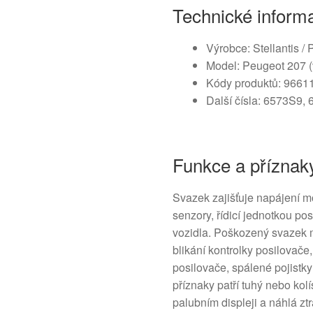
Technické inform
Výrobce: Stellantis / 
Model: Peugeot 207 (
Kódy produktů: 9661
Další čísla: 6573S9,
Funkce a příznak
Svazek zajišťuje napájení m
senzory, řídicí jednotkou po
vozidla. Poškozený svazek m
blikání kontrolky posilovač
posilovače, spálené pojistky
příznaky patří tuhý nebo kol
palubním displeji a náhlá ztr