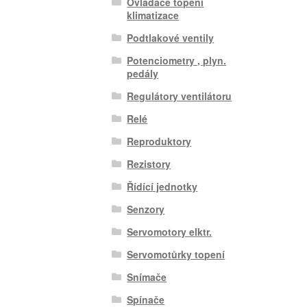
Ovladače topení
klimatizace
Podtlakové ventily
Potenciometry , plyn.
pedály
Regulátory ventilátoru
Relé
Reproduktory
Rezistory
Řídící jednotky
Senzory
Servomotory elktr.
Servomotůrky topení
Snímače
Spínače