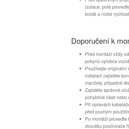
izolace, poté proveďt
brzdě a nízké rychlost
Doporučení k mon
Před montáží vždy odp
pokynů výrobce vozid
Používejte originální
instalaci zajistěte kon
manžety, případně die
Zajistěte správné ulo
pohyblivé části nebo 
Při opravách kabeláže
před pouhým použitím
Po montáži proveďte k
zkoušku posilovače ří