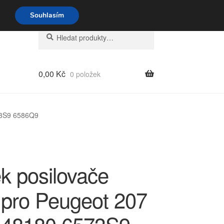
o-pá 9-16 704 494 494
Souhlasím
Hledat:
Hledat
0,00
Kč
0 položek
73S9 6586Q9
k posilovače
í pro Peugeot 207