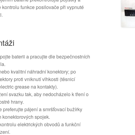
e kontrolu funkce posilovače při vypnuté
i.
táži
ojte baterii a pracujte dle bezpečnostních
la.
 nebo kvalitní náhradní konektory; po
ektory proti vniknutí vlhkosti (těsnicí
lectric grease na kontakty).
žení svazku tak, aby nedocházelo k tření o
ostré hrany.
 preferujte pájení a smršťovací bužírky
 konektorových spojek.
ontrolu elektrických obvodů a funkční
zení.