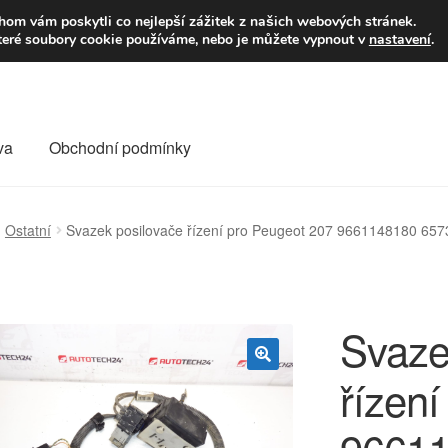
9,-Kč
Volejte p
om vám poskytli co nejlepší zážitek z našich webových stránek.
teré soubory cookie používáme, nebo je můžete vypnout v
nastavení
.
va
Obchodní podmínky
va
Kontakt
Košík
Můj účet
O nás
Obchodní podmínky
Ostatní
Svazek posilovače řízení pro Peugeot 207 9661148180 65
Reklamace
Reklamační řád
Vrakoviště Citroën
Svaze
řízen
🔍