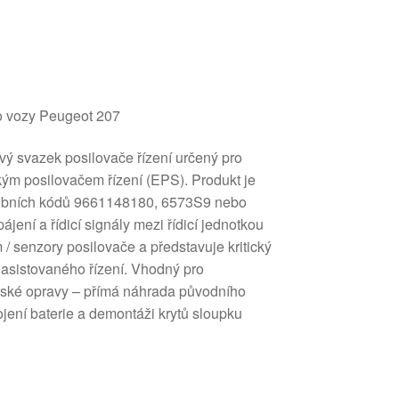
ro vozy Peugeot 207
ý svazek posilovače řízení určený pro
kým posilovačem řízení (EPS). Produkt je
robních kódů 9661148180, 6573S9 nebo
ení a řídicí signály mezi řídicí jednotkou
/ senzory posilovače a představuje kritický
 asistovaného řízení. Vhodný pro
ilské opravy – přímá náhrada původního
jení baterie a demontáži krytů sloupku