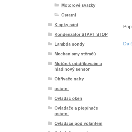
Motorové svazky
Ostatní
Klapky sání
Pop
Kondenzátor START STOP
Dalš
Lambda sondy
Mechanismy stěračů
Motůrek odstřikovače a
hladinový sensor
Ohřívače nafty
ostatní
Ovladač oken
Ovladače a přepínače
ostatní
Ovladače pod volantem