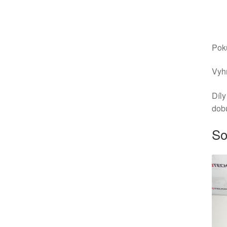
Poku
Vyhr
Díly
dob
So