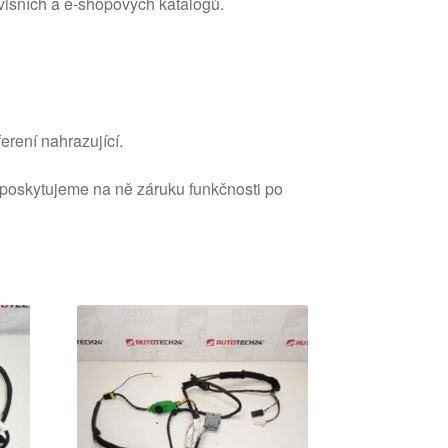
visních a e‑shopových katalogů.
erení nahrazující.
 poskytujeme na ně záruku funkčnosti po