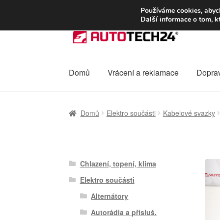
DOPRAVA od 13
Používáme cookies, abych
Další informace o tom, k
Přeskočit
Přejít
na
k
navigaci
obsahu
webu
Domů
Vrácení a reklamace
Dopra
Úvodní stránka
Celosvětová doprava
Dopra
Domů
Elektro součásti
Kabelové svazky
Ochrana osobních údajů
Platby
Pokladna
Chlazení, topení, klima
Elektro součásti
Alternátory
Autorádia a přísluš.