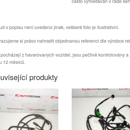
často vyhledáván v řadě ser
d v popisu není uvedeno jinak, veškeré foto je ilustrativní.
azujeme si právo nahradit objednanou referenci dle výrobce ref
 pocházejí z havarovaných vozidel, jsou pečlivě kontrolovány a
u 12 měsíců.
uvisející produkty