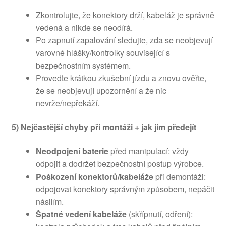
Zkontrolujte, že konektory drží, kabeláž je správně
vedená a nikde se neodírá.
Po zapnutí zapalování sledujte, zda se neobjevují
varovné hlášky/kontrolky související s
bezpečnostním systémem.
Proveďte krátkou zkušební jízdu a znovu ověřte,
že se neobjevují upozornění a že nic
nevrže/nepřekáží.
5) Nejčastější chyby při montáži + jak jim předejít
Neodpojení baterie
před manipulací: vždy
odpojit a dodržet bezpečnostní postup výrobce.
Poškození konektorů/kabeláže
při demontáži:
odpojovat konektory správným způsobem, nepáčit
násilím.
Špatné vedení kabeláže
(skřípnutí, odření):