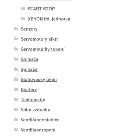
START STOP
XENON říd. jednotka
Senzory
Servomotory elktr.
Servomotůrky topení
Snímače
Spínače
Stahovačky oken
Startéry
Tachometry
Váhy vzduchu
Ventilátor chladiče
Ventilátor topení