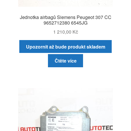
Jednotka airbagů Siemens Peugeot 307 CC
9652712380 6545JG
1 210,00
Kč
Upozornit až bude produkt skladem
Čtěte více