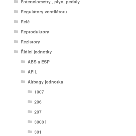
Potenciometry , plyn. pedály
Regulátory ventilátoru
Relé
Reproduktory
Rezistory
Řídící jednotky
ABS a ESP
AFIL
Airbagy jednotka
1007
206
207
3008 I
301