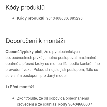
Kódy produktů
Kódy produktů
: 9643468680, 885290
Doporučení k montáži
Obecně/typicky platí
, že u pyrotechnických
bezpečnostních prvků je nutné postupovat maximálně
opatrně a přesné kroky se mohou lišit podle konkrétního
provedení vozu. Pokud si nejste jistí postupem, řiďte se
servisním postupem pro daný model.
1) Před montáží
Zkontrolujte, že díl odpovídá objednanému
provedení a že souhlasí
kódy 9643468680 /