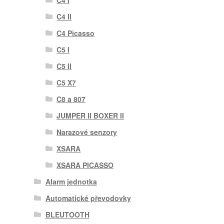
C4 I
C4 II
C4 Picasso
C5 I
C5 II
C5 X7
C8 a 807
JUMPER II BOXER II
Narazové senzory
XSARA
XSARA PICASSO
Alarm jednotka
Automatické převodovky
BLEUTOOTH