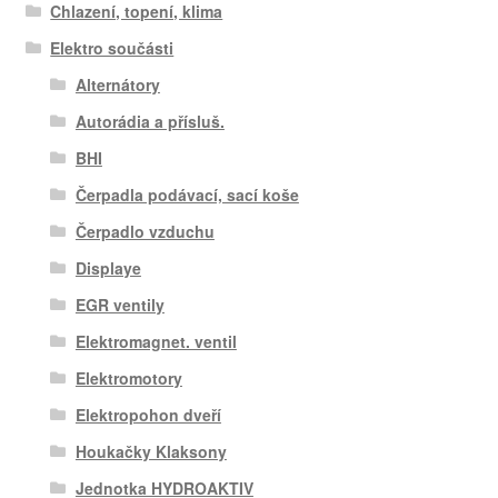
Chlazení, topení, klima
Elektro součásti
Alternátory
Autorádia a přísluš.
BHI
Čerpadla podávací, sací koše
Čerpadlo vzduchu
Displaye
EGR ventily
Elektromagnet. ventil
Elektromotory
Elektropohon dveří
Houkačky Klaksony
Jednotka HYDROAKTIV