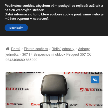
DOPRAVA od 139,-Kč
Používáme cookies, abychom vám poskytli co nejlepší zážitek z
našich webových stránek.
Volejte po-pá 9-16 704 494 494
Další informace o tom, které soubory cookie používáme, nebo je
můžete vypnout v
nastavení
.
Přeskočit
Přejít
Menu
Souhlasím
na
k
navigaci
obsahu
Úvodní stránka
webu
Domů
Elektro součásti
Řídící jednotky
Airbagy
Celosvětová doprava
jednotka
307 I
Bezpečnostní oblouk Peugeot 307 CC
9643468680 885290
Doprava
Kontakt
🔍
Košík
Můj účet