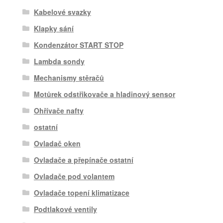
Kabelové svazky
Klapky sání
Kondenzátor START STOP
Lambda sondy
Mechanismy stěračů
Motůrek odstřikovače a hladinový sensor
Ohřívače nafty
ostatní
Ovladač oken
Ovladače a přepínače ostatní
Ovladače pod volantem
Ovladače topení klimatizace
Podtlakové ventily