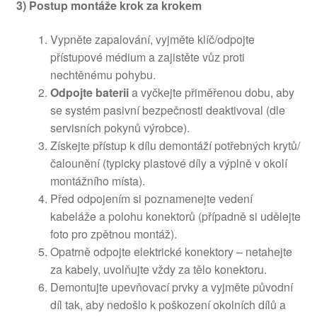
3) Postup montáže krok za krokem
Vypněte zapalování, vyjměte klíč/odpojte
přístupové médium a zajistěte vůz proti
nechtěnému pohybu.
Odpojte baterii
a vyčkejte přiměřenou dobu, aby
se systém pasivní bezpečnosti deaktivoval (dle
servisních pokynů výrobce).
Získejte přístup k dílu demontáží potřebných krytů/
čalounění (typicky plastové díly a výplně v okolí
montážního místa).
Před odpojením si poznamenejte vedení
kabeláže a polohu konektorů (případně si udělejte
foto pro zpětnou montáž).
Opatrně odpojte elektrické konektory – netahejte
za kabely, uvolňujte vždy za tělo konektoru.
Demontujte upevňovací prvky a vyjměte původní
díl tak, aby nedošlo k poškození okolních dílů a