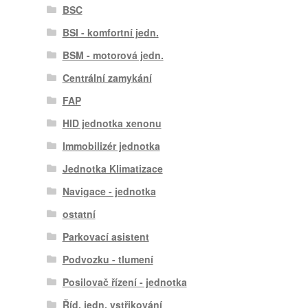
BSC
BSI - komfortní jedn.
BSM - motorová jedn.
Centrální zamykání
FAP
HID jednotka xenonu
Immobilizér jednotka
Jednotka Klimatizace
Navigace - jednotka
ostatní
Parkovací asistent
Podvozku - tlumení
Posilovač řízení - jednotka
Říd. jedn. vstřikování