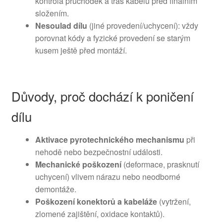
kontrola průchodek a tras kabelů před finálním
složením.
Nesoulad dílu
(jiné provedení/uchycení): vždy
porovnat kódy a fyzické provedení se starým
kusem ještě před montáží.
Důvody, proč dochází k poničení
dílu
Aktivace pyrotechnického mechanismu
při
nehodě nebo bezpečnostní události.
Mechanické poškození
(deformace, prasknutí
uchycení) vlivem nárazu nebo neodborné
demontáže.
Poškození konektorů a kabeláže
(vytržení,
zlomené zajištění, oxidace kontaktů).