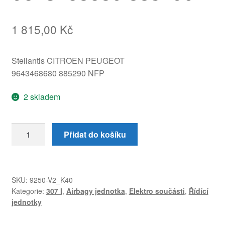
1 815,00
Kč
Stellantis CITROEN PEUGEOT
9643468680 885290 NFP
2 skladem
Bezpečnostní
Přidat do košíku
oblouk
Peugeot
307
CC
SKU:
9250-V2_K40
Kategorie:
307 I
,
Airbagy jednotka
,
Elektro součásti
,
Řídící
9643468680
jednotky
885290
množství