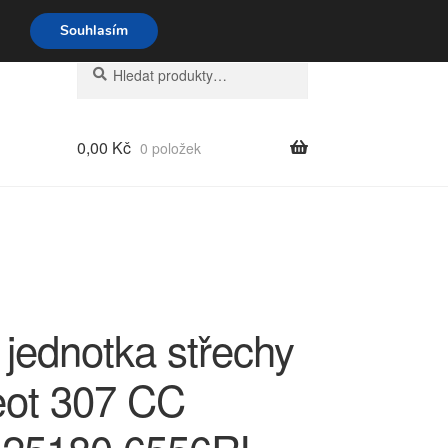
o-pá 9-16 704 494 494
Souhlasím
Hledat:
Hledat
0,00
Kč
0 položek
 jednotka střechy
ot 307 CC