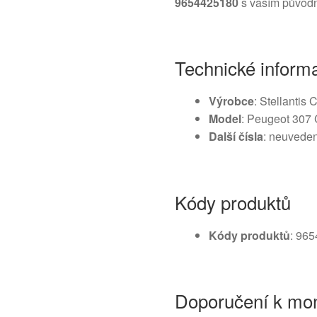
9654425180
s vaším původ
Technické inform
Výrobce
: Stellantis
Model
: Peugeot 307 
Další čísla
: neuvede
Kódy produktů
Kódy produktů
: 96
Doporučení k mon