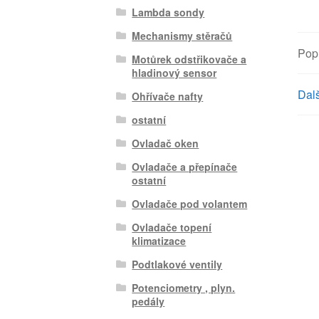
Lambda sondy
Mechanismy stěračů
Pop
Motůrek odstřikovače a
hladinový sensor
Dalš
Ohřívače nafty
ostatní
Ovladač oken
Ovladače a přepínače
ostatní
Ovladače pod volantem
Ovladače topení
klimatizace
Podtlakové ventily
Potenciometry , plyn.
pedály