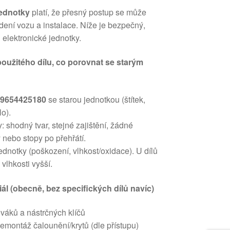
jednotky
platí, že přesný postup se může
edení vozu a instalace. Níže je bezpečný,
 elektronické jednotky.
použitého dílu, co porovnat se starým
u 9654425180
se starou jednotkou (štítek,
lo).
: shodný tvar, stejné zajištění, žádné
y nebo stopy po přehřátí.
dnotky (poškození, vlhkost/oxidace). U dílů
 vlhkosti vyšší.
iál (obecně, bez specifických dílů navíc)
váků a nástrčných klíčů
emontáž čalounění/krytů (dle přístupu)