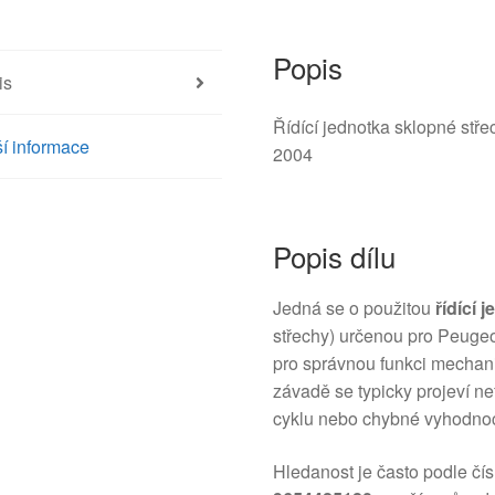
6556RL
množství
Popis
is
Řídící jednotka sklopné st
í informace
2004
Popis dílu
Jedná se o použitou
řídící 
střechy) určenou pro Peugeot
pro správnou funkci mechani
závadě se typicky projeví n
cyklu nebo chybné vyhodnoc
Hledanost je často podle čís