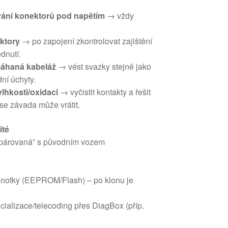
vání konektorů pod napětím
→ vždy
ktory
→ po zapojení zkontrolovat zajištění
dnutí.
áhaná kabeláž
→ vést svazky stejně jako
dní úchyty.
lhkosti/oxidaci
→ vyčistit kontakty a řešit
k se závada může vrátit.
ité
“spárovaná” s původním vozem
ednotky (EEPROM/Flash) – po klonu je
icializace/telecoding přes DiagBox (příp.