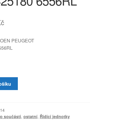
425180 6556RL
Kč
ITROEN PEUGEOT
556RL
ošíku
14
ro součásti
,
ostatní
,
Řídící jednotky