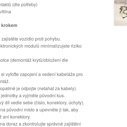
ntaktů (dle potřeby)
ítilna
a krokem
zajistěte vozidlo proti pohybu.
ektronických modulů minimalizujete riziko
dnotce (demontáž krytů/obložení dle
si vyfoťte zapojení a vedení kabeláže pro
ntáž.
 opatrně je odpojte (netahat za kabely).
jednotky a vyjměte původní kus.
ý díl vedle sebe (číslo, konektory, úchyty).
 na původní místo a upevněte ji tak, aby
ž ani konektory.
 na doraz a zkontrolujte správné zajištění