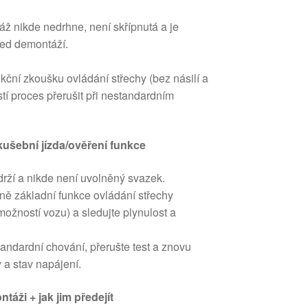
láž nikde nedrhne, není skřípnutá a je
řed demontáží.
kční zkoušku ovládání střechy (bez násilí a
í proces přerušit při nestandardním
kušební jízda/ověření funkce
drží a nikde není uvolněný svazek.
ě základní funkce ovládání střechy
možností vozu) a sledujte plynulost a
andardní chování, přerušte test a znovu
y a stav napájení.
ntáži + jak jim předejít