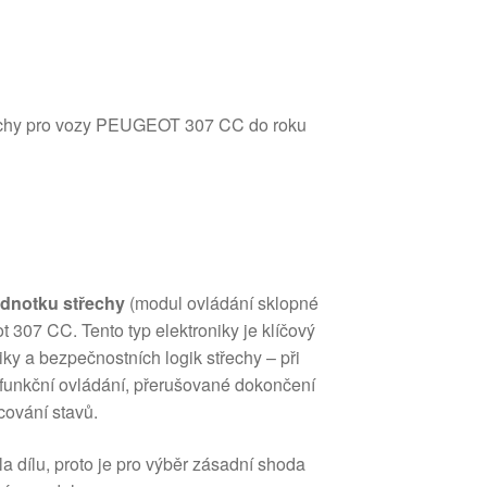
řechy pro vozy PEUGEOT 307 CC do roku
jednotku střechy
(modul ovládání sklopné
 307 CC. Tento typ elektroniky je klíčový
ky a bezpečnostních logik střechy – při
efunkční ovládání, přerušované dokončení
ování stavů.
la dílu, proto je pro výběr zásadní shoda