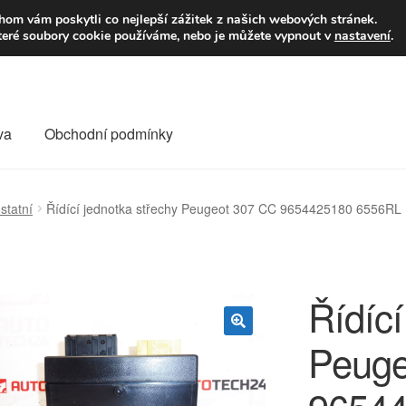
9,-Kč
Volejte p
om vám poskytli co nejlepší zážitek z našich webových stránek.
teré soubory cookie používáme, nebo je můžete vypnout v
nastavení
.
va
Obchodní podmínky
va
Kontakt
Košík
Můj účet
O nás
Obchodní podmínky
statní
Řídící jednotka střechy Peugeot 307 CC 9654425180 6556RL
Reklamace
Reklamační řád
Vrakoviště Citroën
Řídící
Peuge
🔍