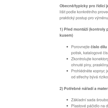
Obecně/typicky pro řídící 
lišit podle konkrétního prov
praktický postup pro výměnu
1) Před montáží (kontroly 
kusem)
Porovnejte
číslo díl
potisk, katalogové čís
Zkontrolujte konektory
ohnuté piny, prasklin
Prohlédněte корпус je
od střechy bývá riziko
2) Potřebné nářadí a mater
Základní sada šroubo
Plastové páčidlo na d