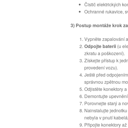
Čistič elektrických ko
Ochranné rukavice, sv
3) Postup montáže krok z
Vypněte zapalování a 
Odpojte baterii
(u el
zkratu a poškození).
Získejte přístup k je
provedení vozu).
Ještě před odpojením 
správnou zpětnou mo
Odjistěte konektory a
Demontujte upevnění 
Porovnejte starý a nov
Nainstalujte jednotku
nebyla v pnutí kabelá
Připojte konektory až