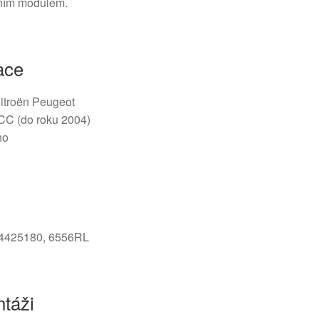
ním modulem.
ace
 Citroën Peugeot
CC (do roku 2004)
no
54425180, 6556RL
táži