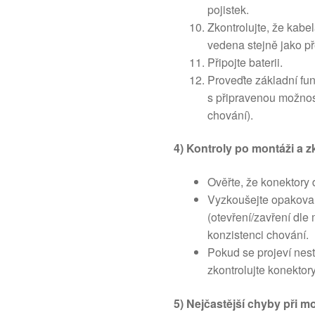
pojistek.
Zkontrolujte, že kabe
vedena stejně jako p
Připojte baterii.
Proveďte základní fun
s připravenou možnost
chování).
4) Kontroly po montáži a z
Ověřte, že konektory 
Vyzkoušejte opakovan
(otevření/zavření dle 
konzistenci chování.
Pokud se projeví nest
zkontrolujte konektor
5) Nejčastější chyby při mo