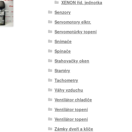
XENON říd. jednotka
Senzory
Servomotory elktr.
Servomotůrky topení
Snímače
Spínače
Stahovačky oken
Startéry
Tachometry
Váhy vzduchu
Ventilátor chladiče
Ventilátor topení
Ventilátor topení
Zámky dveří a klíče