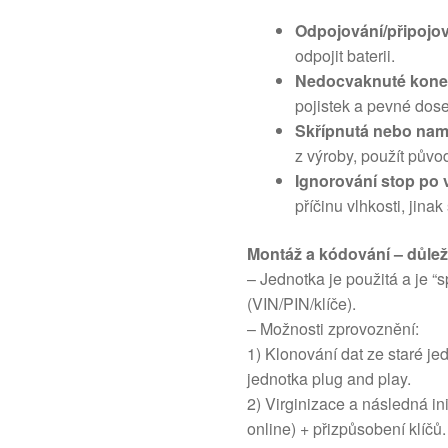
Odpojování/připojo
odpojit baterii.
Nedocvaknuté kone
pojistek a pevné dose
Skřípnutá nebo nam
z výroby, použít půvo
Ignorování stop po v
příčinu vlhkosti, jina
Montáž a kódování – důlež
– Jednotka je použitá a je 
(VIN/PIN/klíče).
– Možnosti zprovoznění:
1) Klonování dat ze staré j
jednotka plug and play.
2) Virginizace a následná in
online) + přizpůsobení klíčů.