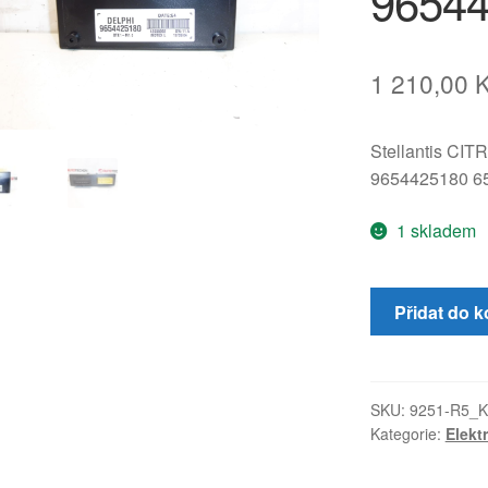
9654
1 210,00
Stellantis C
9654425180 6
1 skladem
Řídící
Přidat do k
jednotka
střechy
Peugeot
307
SKU:
9251-R5_K
Kategorie:
Elekt
CC
9654425180