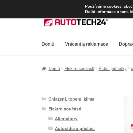
DOPRAVA od 13
Používáme cookies, abych
Další informace o tom, k
Přeskočit
Přejít
na
k
navigaci
obsahu
webu
Domů
Vrácení a reklamace
Dopra
Úvodní stránka
Celosvětová doprava
Dopra
Domů
Elektro součásti
Řídící jednotky
o
Ochrana osobních údajů
Platby
Pokladna
Chlazení, topení, klima
Elektro součásti
Alternátory
Autorádia a přísluš.