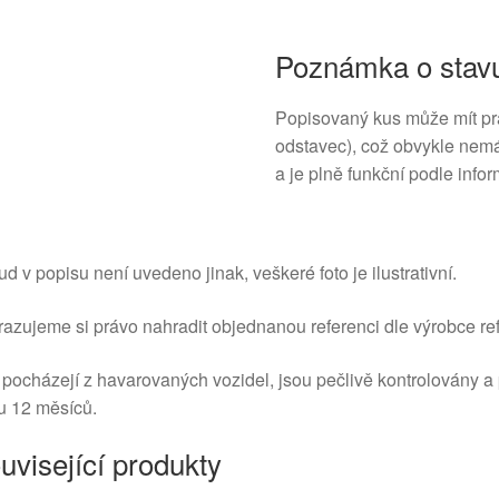
Poznámka o stav
Popisovaný kus může mít pra
odstavec), což obvykle nemá
a je plně funkční podle info
d v popisu není uvedeno jinak, veškeré foto je ilustrativní.
azujeme si právo nahradit objednanou referenci dle výrobce ref
 pocházejí z havarovaných vozidel, jsou pečlivě kontrolovány a
u 12 měsíců.
uvisející produkty