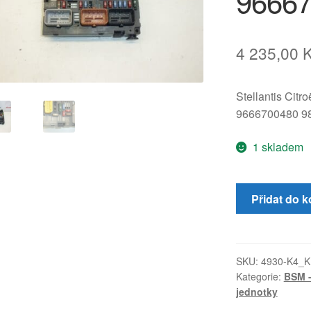
9666
4 235,00
Stellantis Citr
9666700480 9
1 skladem
Jednotka
Přidat do k
BSM
R05
Delphi
Citroën
SKU:
4930-K4_
Kategorie:
BSM -
Peugeot
jednotky
9666700480