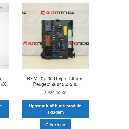
n
BSM L04-00 Delphi Citroën
52X
Peugeot 9664055580
3 630,00
Kč
t
Upozornit až bude produkt
skladem
Čtěte více