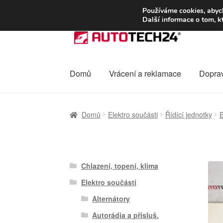
DOPRAVA od 13
Používáme cookies, abych
Další informace o tom, k
Přeskočit
Přejít
na
k
navigaci
obsahu
webu
Domů
Vrácení a reklamace
Dopra
Úvodní stránka
Celosvětová doprava
Dopra
Domů
Elektro součásti
Řídící jednotky
B
Ochrana osobních údajů
Platby
Pokladna
Chlazení, topení, klima
Elektro součásti
Alternátory
Autorádia a přísluš.