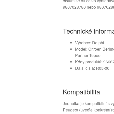
číslům se díl často vyhledá
9807028780 nebo 9807028
Technické inform
Výrobce: Delphi
Model: Citroën Berli
Partner Tepee
Kódy produktů: 966
Další čísla: R05-00
Kompatibilita
Jednotka je kompatibilní s 
Peugeot (uveďte konkrétní r