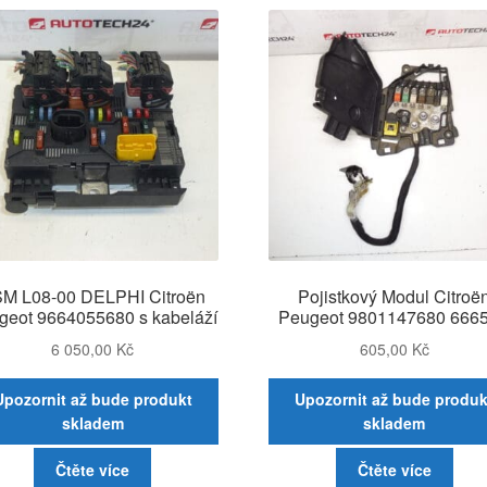
M L08-00 DELPHI Citroën
Pojistkový Modul Citroë
geot 9664055680 s kabeláží
Peugeot 9801147680 666
6 050,00
Kč
605,00
Kč
Upozornit až bude produkt
Upozornit až bude produk
skladem
skladem
Čtěte více
Čtěte více