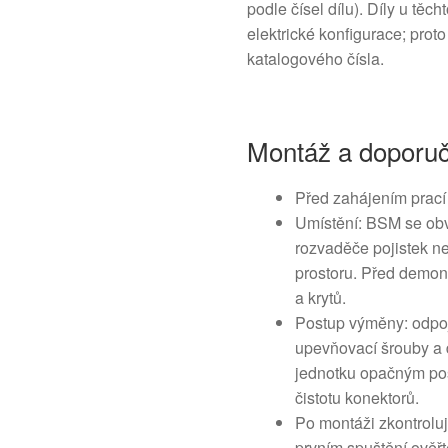
podle čísel dílu). Díly u těch
elektrické konfigurace; prot
katalogového čísla.
Montáž a doporu
Před zahájením prací 
Umístění: BSM se obv
rozvaděče pojistek ne
prostoru. Před demon
a krytů.
Postup výměny: odpoji
upevňovací šrouby a 
jednotku opačným pos
čistotu konektorů.
Po montáži zkontroluj
prvním spuštění ověřte