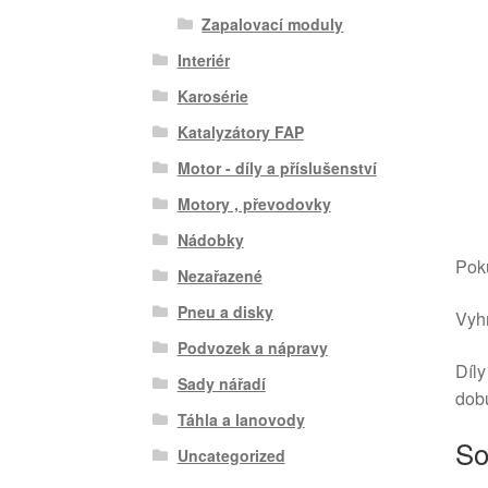
Zapalovací moduly
Interiér
Karosérie
Katalyzátory FAP
Motor - díly a příslušenství
Motory , převodovky
Nádobky
Poku
Nezařazené
Pneu a disky
Vyhr
Podvozek a nápravy
Díly
Sady nářadí
dob
Táhla a lanovody
So
Uncategorized