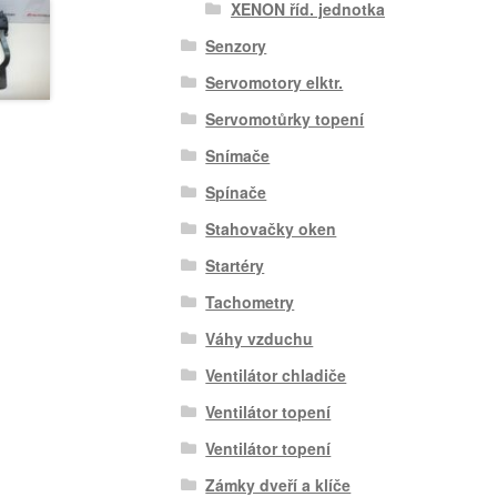
XENON říd. jednotka
Senzory
Servomotory elktr.
Servomotůrky topení
Snímače
Spínače
Stahovačky oken
Startéry
Tachometry
Váhy vzduchu
Ventilátor chladiče
Ventilátor topení
Ventilátor topení
Zámky dveří a klíče