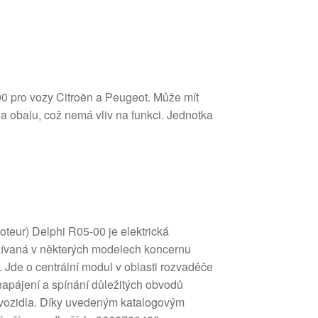
 pro vozy Citroën a Peugeot. Může mít
a obalu, což nemá vliv na funkci. Jednotka
oteur) Delphi R05-00 je elektrická
užívaná v některých modelech koncernu
). Jde o centrální modul v oblasti rozvaděče
e napájení a spínání důležitých obvodů
 vozidla. Díky uvedeným katalogovým