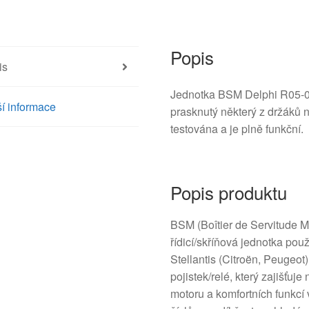
množství
Popis
is
Jednotka BSM Delphi R05-00
í informace
prasknutý některý z držáků n
testována a je plně funkční.
Popis produktu
BSM (Boîtier de Servitude M
řídicí/skříňová jednotka po
Stellantis (Citroën, Peugeot
pojistek/relé, který zajišťuj
motoru a komfortních funkcí