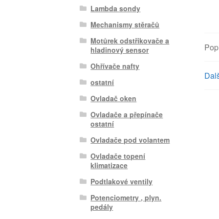
Lambda sondy
Mechanismy stěračů
Motůrek odstřikovače a
Pop
hladinový sensor
Ohřívače nafty
Dalš
ostatní
Ovladač oken
Ovladače a přepínače
ostatní
Ovladače pod volantem
Ovladače topení
klimatizace
Podtlakové ventily
Potenciometry , plyn.
pedály