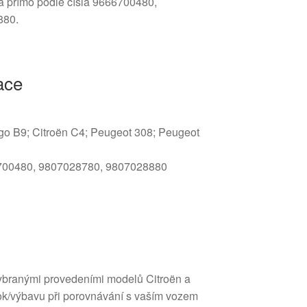
vá přímo podle čísla 9666700480,
880.
ace
ngo B9; Citroën C4; Peugeot 308; Peugeot
6700480, 9807028780, 9807028880
vybranými provedeními modelů Citroën a
ok/výbavu při porovnávání s vaším vozem