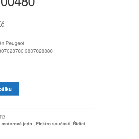
700480
Kč
oën Peugeot
807028780 9807028880
ošíku
KR3
 motorová jedn.
,
Elektro součásti
,
Řídící