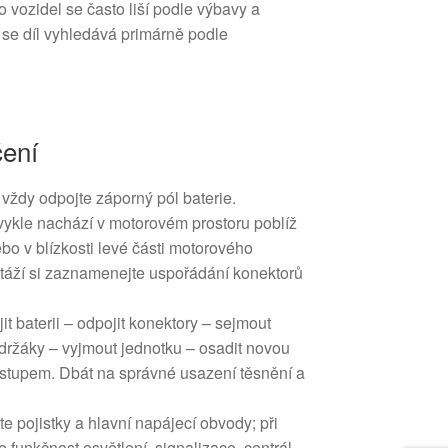
to vozidel se často liší podle výbavy a
o se díl vyhledává primárně podle
čení
vždy odpojte záporný pól baterie.
ykle nachází v motorovém prostoru poblíž
bo v blízkosti levé části motorového
táží si zaznamenejte uspořádání konektorů
t baterii – odpojit konektory – sejmout
držáky – vyjmout jednotku – osadit novou
tupem. Dbát na správné usazení těsnění a
te pojistky a hlavní napájecí obvody; při
 funkčnost osvětlení, signalizace, centrál.