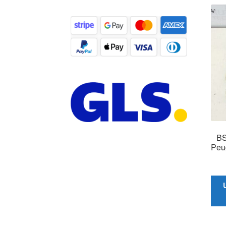
BS
Peu