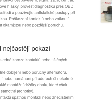
ové hlášky, provést diagnostiku přes OBD.
středí a používejte antistatické postupy při
ikou. Poškození kontaktů nebo vniknutí
it okamžitou nebo pozdější poruchu.
l nejčastěji pokazí
ásledná koroze kontaktů nebo tištěných
adné dobíjení nebo poruchy alternátoru.
í nebo namáhání při úderech či nešetrné
sklé montážní držáky obalu, které však
i samotné jednotky).
ontaktů špatnou montáží nebo znečištěním