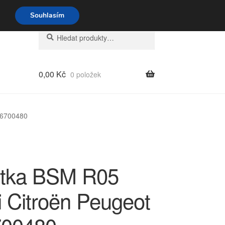
o-pá 9-16 704 494 494
Souhlasím
Hledat:
Hledat
0,00
Kč
0 položek
66700480
tka BSM R05
i Citroën Peugeot