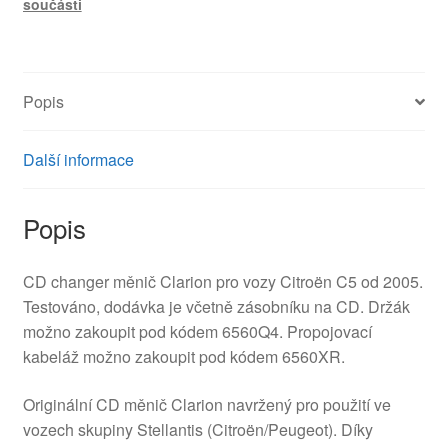
součásti
9647427980
6564E1
množství
Popis
Další informace
Popis
CD changer měnič Clarion pro vozy Citroën C5 od 2005.
Testováno, dodávka je včetně zásobníku na CD. Držák
možno zakoupit pod kódem 6560Q4. Propojovací
kabeláž možno zakoupit pod kódem 6560XR.
Originální CD měnič Clarion navržený pro použití ve
vozech skupiny Stellantis (Citroën/Peugeot). Díky