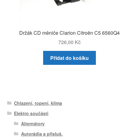
Držák CD měniče Clarion Citroën C5 6560Q4
726,00
Kč
Přidat do košíku
Chlazení, topení, klima
Elektro součásti
Alternátory
Autorádia a přísluš.