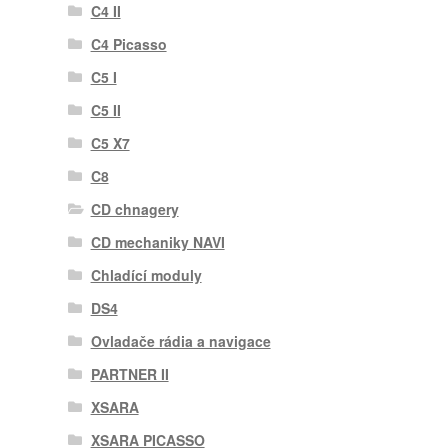
C4 II
C4 Picasso
C5 I
C5 II
C5 X7
C8
CD chnagery
CD mechaniky NAVI
Chladící moduly
DS4
Ovladače rádia a navigace
PARTNER II
XSARA
XSARA PICASSO