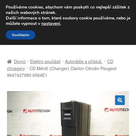
DOPRAVA od 139,-Kč
Používáme cookies, abychom vám poskytli co nejlepší zážitek z
našich webových stránek.
Volejte po-pá 9-16 704 494 494
Další informace o tom, které soubory cookie používáme, nebo je
můžete vypnout v
nastavení
.
Přeskočit
Přejít
Menu
Souhlasím
na
k
navigaci
obsahu
Úvodní stránka
webu
Domů
Elektro součásti
Autorádia a přísluš.
CD
Celosvětová doprava
chnagery
CD Měnič (Changer) Clarion Citroën Peugeot
9647427980 6564E1
Doprava
Kontakt
🔍
Košík
Můj účet