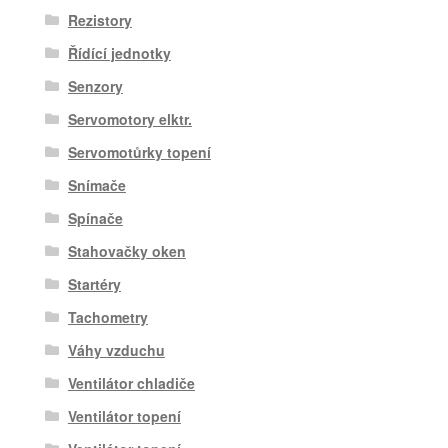
Rezistory
Řídící jednotky
Senzory
Servomotory elktr.
Servomotůrky topení
Snímače
Spínače
Stahovačky oken
Startéry
Tachometry
Váhy vzduchu
Ventilátor chladiče
Ventilátor topení