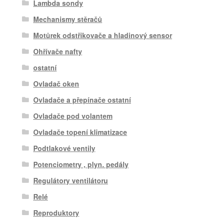
Lambda sondy
Mechanismy stěračů
Motůrek odstřikovače a hladinový sensor
Ohřívače nafty
ostatní
Ovladač oken
Ovladače a přepínače ostatní
Ovladače pod volantem
Ovladače topení klimatizace
Podtlakové ventily
Potenciometry , plyn. pedály
Regulátory ventilátoru
Relé
Reproduktory