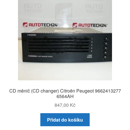
CD měnič (CD changer) Citroën Peugeot 9662413277
6564AH
847,00
Kč
Přidat do košíku