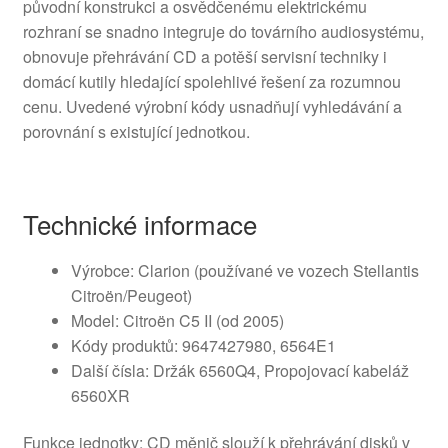
původní konstrukci a osvědčenému elektrickému
rozhraní se snadno integruje do továrního audiosystému,
obnovuje přehrávání CD a potěší servisní techniky i
domácí kutily hledající spolehlivé řešení za rozumnou
cenu. Uvedené výrobní kódy usnadňují vyhledávání a
porovnání s existující jednotkou.
Technické informace
Výrobce: Clarion (používané ve vozech Stellantis
Citroën/Peugeot)
Model: Citroën C5 II (od 2005)
Kódy produktů: 9647427980, 6564E1
Další čísla: Držák 6560Q4, Propojovací kabeláž
6560XR
Funkce jednotky: CD měnič slouží k přehrávání disků v