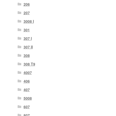
206
207
3008 I
301
307 I
307 II
308
308 T9
4007
406
407
5008
607
807