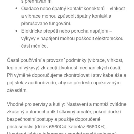
s přehráváním.
Oxidace nebo špatný kontakt konektorů – vlhkost
a vibrace mohou způsobit špatný kontakt a
přerušované fungování.
Elektrické přepětí nebo porucha napájení –
výkyvy v napájení mohou poškodit elektronickou
část měniče.
Časté používání a provozní podmínky (vibrace, vlhkost,
teplotní výkyvy) zkracují životnost mechanických částí.
Při výměně doporučujeme zkontrolovat i stav kabeláže a
pojistek v audioobvodu, aby se předešlo opakovaným
závadám.
Vhodné pro servisy a kutily: Nastavení a montáž zvládne
zkušený automechanik i šikovný amatér, pokud dodrží
bezpečnostní postupy a použije doporučené
příslušenství (držák 6560Q4, kabeláž 6560XR).
Uvedené kódy a informace usnadní rychlé nalezení