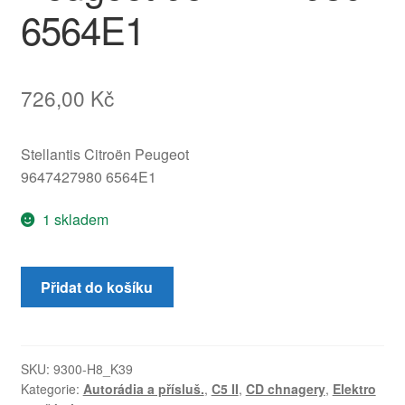
6564E1
726,00
Kč
Stellantis Citroën Peugeot
9647427980 6564E1
1 skladem
CD
Přidat do košíku
Měnič
(Changer)
Clarion
Citroën
SKU:
9300-H8_K39
Kategorie:
Autorádia a přísluš.
,
C5 II
,
CD chnagery
,
Elektro
Peugeot