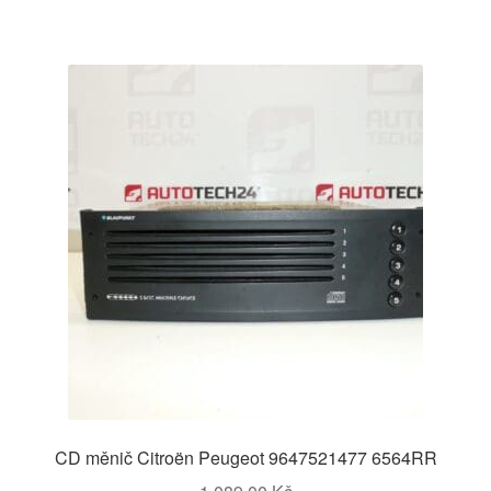
CD měnič Citroën Peugeot 9647521477 6564RR