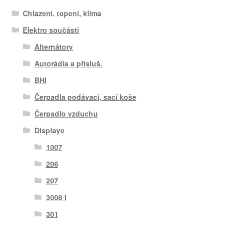
Chlazení, topení, klima
Elektro součásti
Alternátory
Autorádia a přísluš.
BHI
Čerpadla podávací, sací koše
Čerpadlo vzduchu
Displaye
1007
206
207
3008 I
301