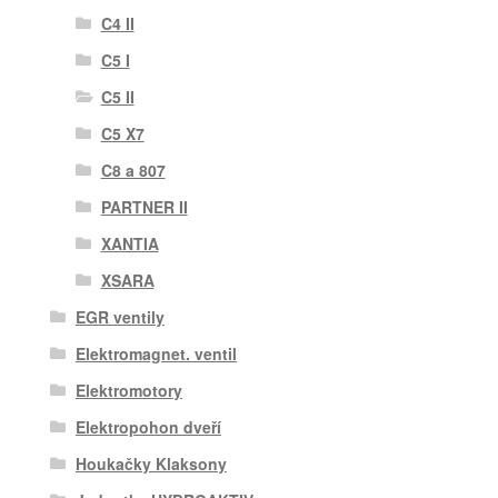
C4 II
C5 I
C5 II
C5 X7
C8 a 807
PARTNER II
XANTIA
XSARA
EGR ventily
Elektromagnet. ventil
Elektromotory
Elektropohon dveří
Houkačky Klaksony