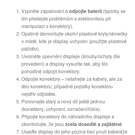
Vypněte zapalování a
odpojte baterii
(typicky se
tím předejde problémům s elektronikou při
manipulaci s konektory).
Opatrně demontujte okolní plastové kryty/rámečky
v místě, kde je display uchycen (použijte plastové
páčidlo).
Uvolněte upevnění displeje (šrouby/úchyty dle
provedení) a display vysuňte tak, aby šlo
pohodlně odpojit konektory.
Odpojte konektory – netahejte za kabely, ale za
tělo konektoru; případné pojistky konektoru
nejdřív odjistěte.
Porovnejte starý a nový díl ještě jednou
(konektory, uchycení, označení/čísla).
Připojte konektory do náhradního displeje a
zkontrolujte, že jsou
zcela dosedlé a zajištěné
.
Usaďte display do jeho pozice bez pnutí kabeláže