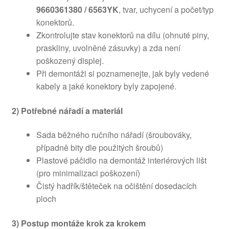
9660361380 / 6563YK
, tvar, uchycení a počet/typ
konektorů.
Zkontrolujte stav konektorů na dílu (ohnuté piny,
praskliny, uvolněné zásuvky) a zda není
poškozený displej.
Při demontáži si poznamenejte, jak byly vedené
kabely a jaké konektory byly zapojené.
2) Potřebné nářadí a materiál
Sada běžného ručního nářadí (šroubováky,
případně bity dle použitých šroubů)
Plastové páčidlo na demontáž interiérových lišt
(pro minimalizaci poškození)
Čistý hadřík/štěteček na očištění dosedacích
ploch
3) Postup montáže krok za krokem