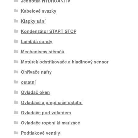
Jednotka HYDROAKTIV
Kabelové svazky
Klapky sání
Kondenzátor START STOP
Lambda sondy
Mechanismy stěračů
Motůrek odstřikovače a hladinový sensor
Ohřívače nafty
ostatní
Ovladač oken
Ovladače a přepínače ostatní
Ovladače pod volantem
Ovladače topení klimatizace
Podtlakové ventily