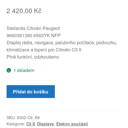
2 420,00
Kč
Stellantis Citroën Peugeot
9660361380 6563YK NFP
Displej rádia, navigace, palubního počítače, podvozku,
klimatizace a topení pro Citroën C5 II
Plně funkční, odzkoušeno
1 skladem
Displej
Přidat do košíku
navigace
Citroën
C5
2006
SKU:
9302-C6_K8
Kategorie:
C5 II
,
Displaye
,
Elektro součásti
9660361380