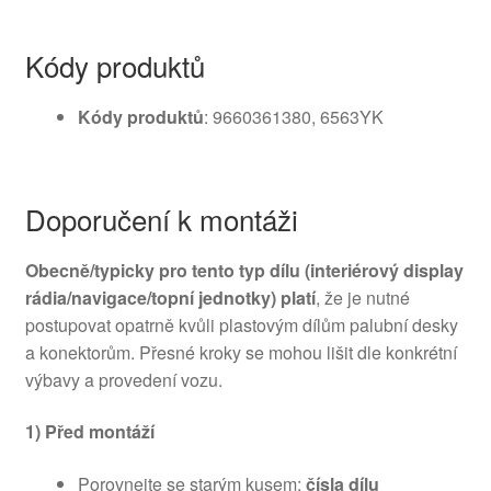
Kódy produktů
Kódy produktů
: 9660361380, 6563YK
Doporučení k montáži
Obecně/typicky pro tento typ dílu (interiérový display
rádia/navigace/topní jednotky) platí
, že je nutné
postupovat opatrně kvůli plastovým dílům palubní desky
a konektorům. Přesné kroky se mohou lišit dle konkrétní
výbavy a provedení vozu.
1) Před montáží
Porovnejte se starým kusem:
čísla dílu