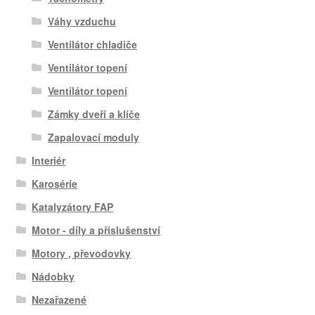
Váhy vzduchu
Ventilátor chladiče
Ventilátor topení
Ventilátor topení
Zámky dveří a klíče
Zapalovací moduly
Interiér
Karosérie
Katalyzátory FAP
Motor - díly a příslušenství
Motory , převodovky
Nádobky
Nezařazené