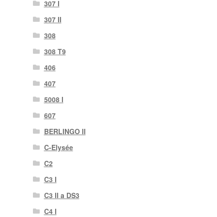
307 I
307 II
308
308 T9
406
407
5008 I
607
BERLINGO II
C-Elysée
C2
C3 I
C3 II a DS3
C4 I