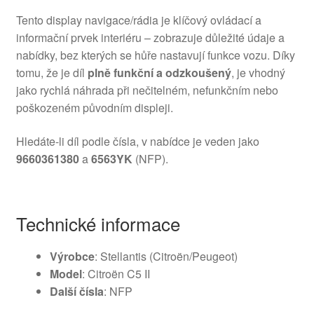
Tento display navigace/rádia je klíčový ovládací a
informační prvek interiéru – zobrazuje důležité údaje a
nabídky, bez kterých se hůře nastavují funkce vozu. Díky
tomu, že je díl
plně funkční a odzkoušený
, je vhodný
jako rychlá náhrada při nečitelném, nefunkčním nebo
poškozeném původním displeji.
Hledáte-li díl podle čísla, v nabídce je veden jako
9660361380
a
6563YK
(NFP).
Technické informace
Výrobce
: Stellantis (Citroën/Peugeot)
Model
: Citroën C5 II
Další čísla
: NFP