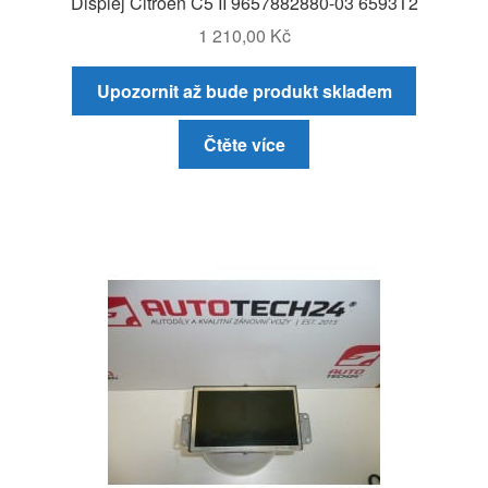
Displej Citroën C5 II 9657882880-03 6593T2
1 210,00
Kč
Upozornit až bude produkt skladem
Čtěte více