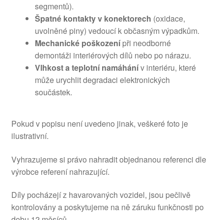
segmentů).
Špatné kontakty v konektorech
(oxidace,
uvolněné piny) vedoucí k občasným výpadkům.
Mechanické poškození
při neodborné
demontáži interiérových dílů nebo po nárazu.
Vlhkost a teplotní namáhání
v interiéru, které
může urychlit degradaci elektronických
součástek.
Pokud v popisu není uvedeno jinak, veškeré foto je
ilustrativní.
Vyhrazujeme si právo nahradit objednanou referenci dle
výrobce referení nahrazující.
Díly pocházejí z havarovaných vozidel, jsou pečlivě
kontrolovány a poskytujeme na ně záruku funkčnosti po
dobu 12 měsíců.