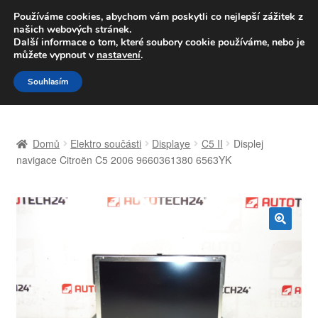
DOPRAVA od 139,-Kč
Používáme cookies, abychom vám poskytli co nejlepší zážitek z
našich webových stránek.
Volejte po-pá 9-16 704 494 494
Další informace o tom, které soubory cookie používáme, nebo je
můžete vypnout v
nastavení
.
Přeskočit
Přejít
Menu
Souhlasím
na
k
navigaci
obsahu
Úvodní stránka
webu
Domů
Elektro součásti
Displaye
C5 II
Displej
Celosvětová doprava
navigace Citroën C5 2006 9660361380 6563YK
Doprava
Kontakt
🔍
Košík
Můj účet