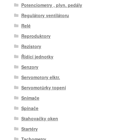
Potenciometry , plyn. pedály
Regulátory ventilátoru
Relé
Reproduktory
Rezistory
Řídící jednotky
Senzory
Servomotory elktr.
Servomotůrky topení
Snímače
Spínače
Stahovačky oken
Startéry
Tachometry