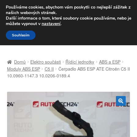
DOPRAVA od 139,-Kč
Používáme cookies, abychom vám poskytli co nejlepší zážitek z
našich webových stránek.
Volejte po-pá 9-16 704 494 494
Další informace o tom, které soubory cookie používáme, nebo je
můžete vypnout v
nastavení
.
Přeskočit
Přejít
Menu
Souhlasím
na
k
navigaci
obsahu
Úvodní stránka
webu
Domů
Elektro součásti
Řídící jednotky
ABS a ESP
Celosvětová doprava
Moduly ABS ESP
C5 II
Čerpadlo ABS ESP ATE Citroën C5 II
10.0960-1147.3 10.0206-0189.4
Doprava
Kontakt
🔍
Košík
Můj účet