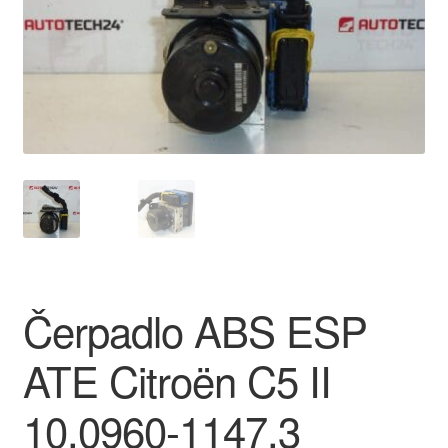
O nás
Obchodní podmínky
Ochrana osobních údajů
Platby
Pokladna
Reklamace
Čerpadlo ABS ESP
Reklamační řád
ATE Citroën C5 II
Vrakoviště Citroën
10.0960-1147.3