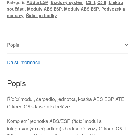
Kategorií:
ABS a ESP
,
Brzdový systém
,
C5 II
,
C5 II
,
Elektro
C5
součásti
,
Moduly ABS ESP
,
Moduly ABS ESP
,
Podvozek a
II
nápravy
,
Řídící jednotky
10.0960-
1147.3
10.0206-
0189.4
Popis
množství
Další informace
Popis
Řídící modul, čerpadlo, jednotka, kostka ABS ESP ATE
Citroën C5 s kusem kabeláže.
Kompletní jednotka ABS/ESP (řídící modul s
integrovaným čerpadlem) vhodná pro vozy Citroën C5 II.