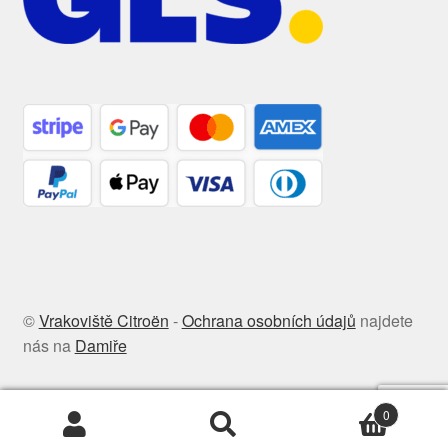
©
Vrakoviště Citroën
-
Ochrana osobních údajů
najdete
nás na
Damiře
0
Hledat:
Hledat