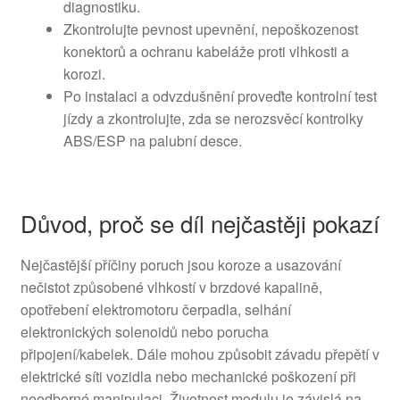
diagnostiku.
Zkontrolujte pevnost upevnění, nepoškozenost
konektorů a ochranu kabeláže proti vlhkosti a
korozi.
Po instalaci a odvzdušnění proveďte kontrolní test
jízdy a zkontrolujte, zda se nerozsvěcí kontrolky
ABS/ESP na palubní desce.
Důvod, proč se díl nejčastěji pokazí
Nejčastější příčiny poruch jsou koroze a usazování
nečistot způsobené vlhkostí v brzdové kapalině,
opotřebení elektromotoru čerpadla, selhání
elektronických solenoidů nebo porucha
připojení/kabelek. Dále mohou způsobit závadu přepětí v
elektrické síti vozidla nebo mechanické poškození při
neodborné manipulaci. Životnost modulu je závislá na