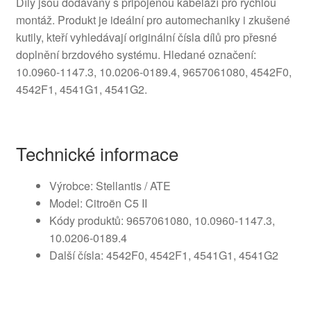
Díly jsou dodávány s připojenou kabeláží pro rychlou
montáž. Produkt je ideální pro automechaniky i zkušené
kutily, kteří vyhledávají originální čísla dílů pro přesné
doplnění brzdového systému. Hledané označení:
10.0960-1147.3, 10.0206-0189.4, 9657061080, 4542F0,
4542F1, 4541G1, 4541G2.
Technické informace
Výrobce: Stellantis / ATE
Model: Citroën C5 II
Kódy produktů: 9657061080, 10.0960-1147.3,
10.0206-0189.4
Další čísla: 4542F0, 4542F1, 4541G1, 4541G2