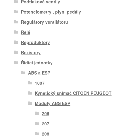
Podtlakové ventily
Potenciometry , plyn. pedály
Regulátory ventilátoru
Relé
Reproduktory
Rezistory
Řídící jednotky
ABS a ESP
1007
Kynetický snímač CITOEN PEUGEOT
Moduly ABS ESP
206
207
208