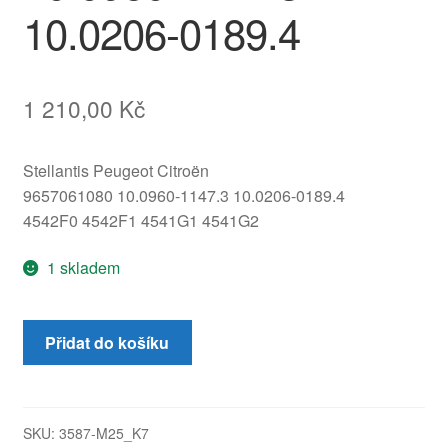
10.0206-0189.4
1 210,00
Kč
Stellantis Peugeot Citroën
9657061080 10.0960-1147.3 10.0206-0189.4
4542F0 4542F1 4541G1 4541G2
1 skladem
Čerpadlo
Přidat do košíku
ABS
ESP
ATE
Citroën
SKU:
3587-M25_K7