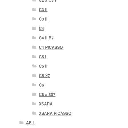
C2 a C3 I
C3 II
C3 III
C4
C4 II B7
C4 PICASSO
C5 I
C5 II
C5 X7
C6
C8 a 807
XSARA
XSARA PICASSO
AFIL