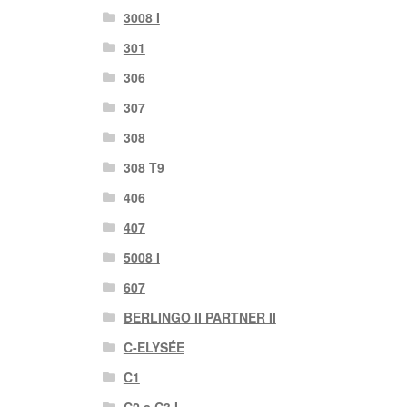
3008 I
301
306
307
308
308 T9
406
407
5008 I
607
BERLINGO II PARTNER II
C-ELYSÉE
C1