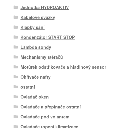
Jednotka HYDROAKTIV
Kabelové svazky
Klapky sání
Kondenzátor START STOP
Lambda sondy
Mechanismy stěračů
Motůrek odstřikovače a hladinový sensor
Ohřívače nafty
ostatní
Ovladač oken
Ovladače a přepínače ostatní
Ovladače pod volantem
Ovladače topení klimatizace