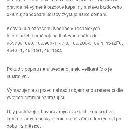
pravidelné výměně brzdové kapaliny a stavu brzdového
okruhu; zanedbání údržby zvyšuje riziko selhání.
Kódy dílů a označení uvedené v Technických
informacích pomáhají najít přesnou náhradu:
9657061080, 10.0960-1147.3, 10.0206-0189.4, 4542F0,
4542F1, 4541G1, 4541G2.
Pokud v popisu není uvedeno jinak, veškeré foto je
ilustrativní.
Vyhrazujeme si právo nahradit objednanou referenci dle
výrobce referení nahrazující.
Díly pocházejí z havarovaných vozidel, jsou pečlivě
kontrolovány a poskytujeme na ně záruku funkčnosti po
dobu 12 měsíců.