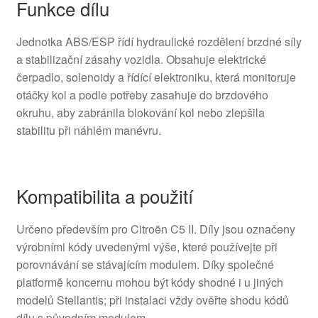
Funkce dílu
Jednotka ABS/ESP řídí hydraulické rozdělení brzdné síly
a stabilizační zásahy vozidla. Obsahuje elektrické
čerpadlo, solenoidy a řídící elektroniku, která monitoruje
otáčky kol a podle potřeby zasahuje do brzdového
okruhu, aby zabránila blokování kol nebo zlepšila
stabilitu při náhlém manévru.
Kompatibilita a použití
Určeno především pro Citroën C5 II. Díly jsou označeny
výrobními kódy uvedenými výše, které používejte při
porovnávání se stávajícím modulem. Díky společné
platformě koncernu mohou být kódy shodné i u jiných
modelů Stellantis; při instalaci vždy ověřte shodu kódů
dílu s původním modulem.