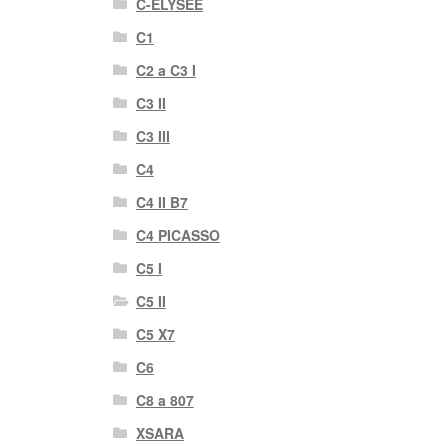
C-ELYSÉE
C1
C2 a C3 I
C3 II
C3 III
C4
C4 II B7
C4 PICASSO
C5 I
C5 II
C5 X7
C6
C8 a 807
XSARA