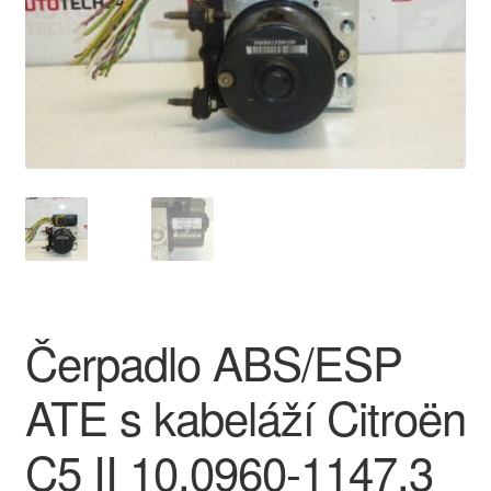
O nás
Obchodní podmínky
Ochrana osobních údajů
Platby
Pokladna
Reklamace
Čerpadlo ABS/ESP
Reklamační řád
ATE s kabeláží Citroën
Vrakoviště Citroën
C5 II 10.0960-1147.3