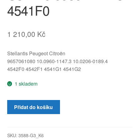
4541F0
1 210,00
Kč
Stellantis Peugeot Citroën
9657061080 10.0960-1147.3 10.0206-0189.4
4542F0 4542F1 4541G1 4541G2
1 skladem
Čerpadlo
Přidat do košíku
ABS/ESP
ATE
s
kabeláží
SKU:
3588-G3_K6