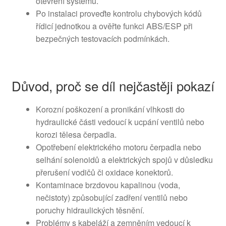
otevření systémů.
Po instalaci proveďte kontrolu chybových kódů
řídicí jednotkou a ověřte funkci ABS/ESP při
bezpečných testovacích podmínkách.
Důvod, proč se díl nejčastěji pokazí
Korozní poškození a pronikání vlhkosti do
hydraulické části vedoucí k ucpání ventilů nebo
korozi tělesa čerpadla.
Opotřebení elektrického motoru čerpadla nebo
selhání solenoidů a elektrických spojů v důsledku
přerušení vodičů či oxidace konektorů.
Kontaminace brzdovou kapalinou (voda,
nečistoty) způsobující zadření ventilů nebo
poruchy hidraulických těsnění.
Problémy s kabeláží a zemněním vedoucí k