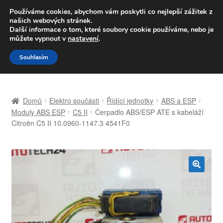
DOPRAVA od 139,-Kč
Používáme cookies, abychom vám poskytli co nejlepší zážitek z
našich webových stránek.
Volejte po-pá 9-16 704 494 494
Další informace o tom, které soubory cookie používáme, nebo je
můžete vypnout v
nastavení
.
Přeskočit
Přejít
Menu
Souhlasím
na
k
navigaci
obsahu
Úvodní stránka
webu
Domů
Elektro součásti
Řídící jednotky
ABS a ESP
Celosvětová doprava
Moduly ABS ESP
C5 II
Čerpadlo ABS/ESP ATE s kabeláží
Citroën C5 II 10.0960-1147.3 4541F0
Doprava
Kontakt
🔍
Košík
Můj účet