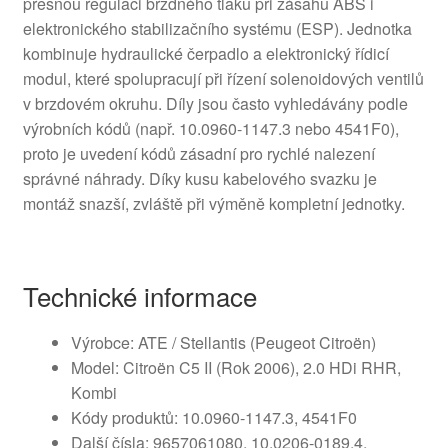
přesnou regulaci brzdného tlaku při zásahu ABS i
elektronického stabilizačního systému (ESP). Jednotka
kombinuje hydraulické čerpadlo a elektronický řídicí
modul, které spolupracují při řízení solenoidových ventilů
v brzdovém okruhu. Díly jsou často vyhledávány podle
výrobních kódů (např. 10.0960-1147.3 nebo 4541F0),
proto je uvedení kódů zásadní pro rychlé nalezení
správné náhrady. Díky kusu kabelového svazku je
montáž snazší, zvláště při výměně kompletní jednotky.
Technické informace
Výrobce: ATE / Stellantis (Peugeot Citroën)
Model: Citroën C5 II (Rok 2006), 2.0 HDi RHR,
Kombi
Kódy produktů: 10.0960-1147.3, 4541F0
Další čísla: 9657061080, 10.0206-0189.4,