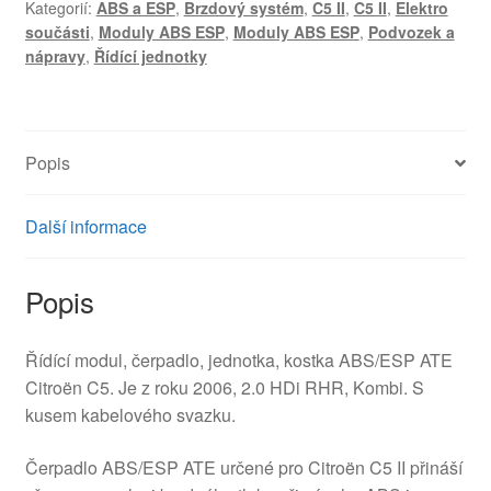
Kategorií:
ABS a ESP
,
Brzdový systém
,
C5 II
,
C5 II
,
Elektro
Citroën
součásti
,
Moduly ABS ESP
,
Moduly ABS ESP
,
Podvozek a
C5
nápravy
,
Řídící jednotky
II
10.0960-
1147.3
4541F0
Popis
množství
Další informace
Popis
Řídící modul, čerpadlo, jednotka, kostka ABS/ESP ATE
Citroën C5. Je z roku 2006, 2.0 HDi RHR, Kombi. S
kusem kabelového svazku.
Čerpadlo ABS/ESP ATE určené pro Citroën C5 II přináší