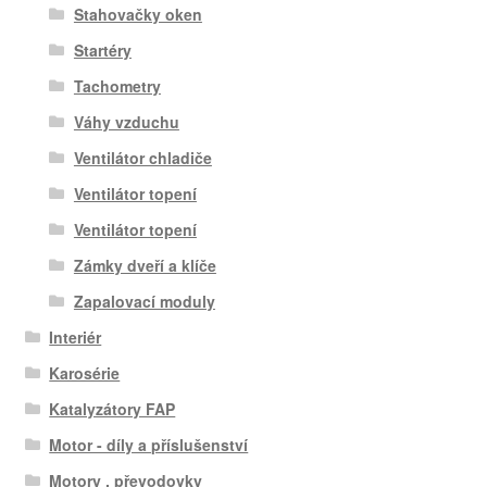
Stahovačky oken
Startéry
Tachometry
Váhy vzduchu
Ventilátor chladiče
Ventilátor topení
Ventilátor topení
Zámky dveří a klíče
Zapalovací moduly
Interiér
Karosérie
Katalyzátory FAP
Motor - díly a příslušenství
Motory , převodovky