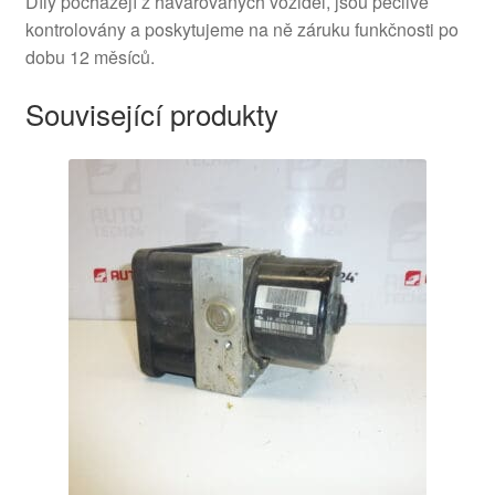
Díly pocházejí z havarovaných vozidel, jsou pečlivě
kontrolovány a poskytujeme na ně záruku funkčnosti po
dobu 12 měsíců.
Související produkty