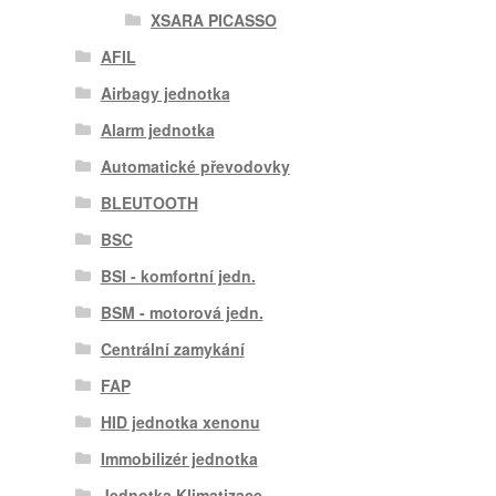
XSARA PICASSO
AFIL
Airbagy jednotka
Alarm jednotka
Automatické převodovky
BLEUTOOTH
BSC
BSI - komfortní jedn.
BSM - motorová jedn.
Centrální zamykání
FAP
HID jednotka xenonu
Immobilizér jednotka
Jednotka Klimatizace