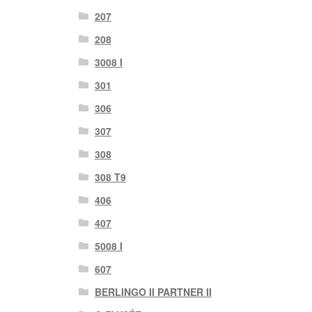
207
208
3008 I
301
306
307
308
308 T9
406
407
5008 I
607
BERLINGO II PARTNER II