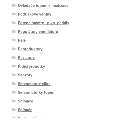
Ovladače topení klimatizace
Podtlakové ventily
Potenciometry , plyn. pedály
Regulátory ventilátoru
Relé
Reproduktory
Rezistory
Řídící jednotky
Senzory
Servomotory elktr.
Servomotůrky topení
Snímače
Spínače