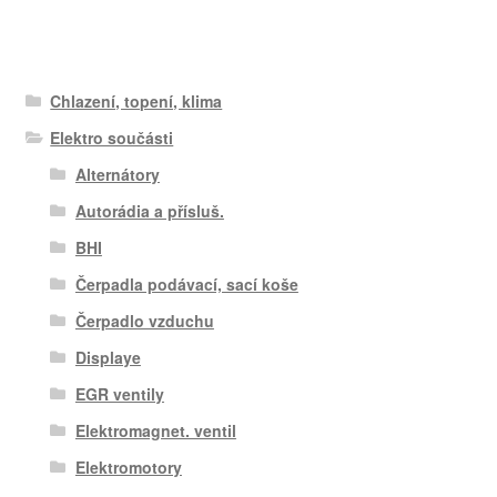
Chlazení, topení, klima
Elektro součásti
Alternátory
Autorádia a přísluš.
BHI
Čerpadla podávací, sací koše
Čerpadlo vzduchu
Displaye
EGR ventily
Elektromagnet. ventil
Elektromotory