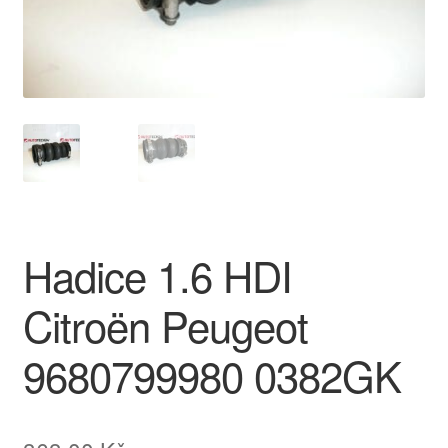
O nás
Obchodní podmínky
Ochrana osobních údajů
Platby
Pokladna
Hadice 1.6 HDI
Reklamace
Citroën Peugeot
Reklamační řád
9680799980 0382GK
Vrakoviště Citroën