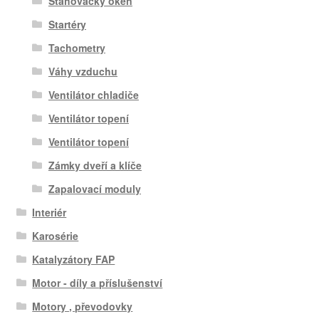
Stahovačky oken
Startéry
Tachometry
Váhy vzduchu
Ventilátor chladiče
Ventilátor topení
Ventilátor topení
Zámky dveří a klíče
Zapalovací moduly
Interiér
Karosérie
Katalyzátory FAP
Motor - díly a příslušenství
Motory , převodovky