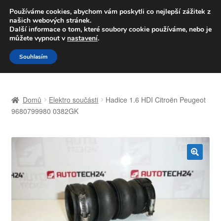
DOPRAVA od 139,-Kč
Používáme cookies, abychom vám poskytli co nejlepší zážitek z
našich webových stránek.
Volejte po-pá 9-16 704 494 494
Další informace o tom, které soubory cookie používáme, nebo je
můžete vypnout v
nastavení
.
Přeskočit
Přejít
Menu
Souhlasím
na
k
navigaci
obsahu
Úvodní stránka
webu
Domů
Elektro součásti
Hadice 1.6 HDI Citroën Peugeot
Celosvětová doprava
9680799980 0382GK
Doprava
Kontakt
🔍
Košík
Můj účet