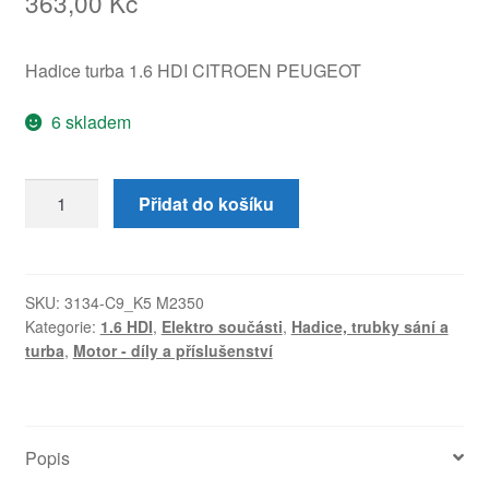
363,00
Kč
Hadice turba 1.6 HDI CITROEN PEUGEOT
6 skladem
Hadice
Přidat do košíku
1.6
HDI
Citroën
Peugeot
SKU:
3134-C9_K5 M2350
Kategorie:
1.6 HDI
,
Elektro součásti
,
Hadice, trubky sání a
9680799980
turba
,
Motor - díly a příslušenství
0382GK
množství
Popis