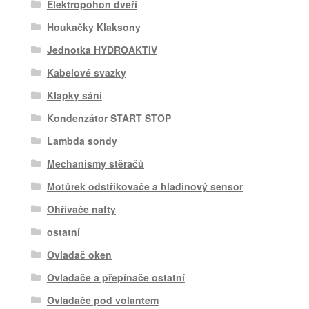
Elektropohon dveří
Houkačky Klaksony
Jednotka HYDROAKTIV
Kabelové svazky
Klapky sání
Kondenzátor START STOP
Lambda sondy
Mechanismy stěračů
Motůrek odstřikovače a hladinový sensor
Ohřívače nafty
ostatní
Ovladač oken
Ovladače a přepínače ostatní
Ovladače pod volantem