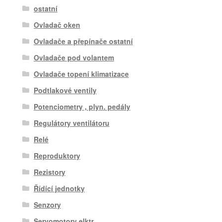
ostatní
Ovladač oken
Ovladače a přepínače ostatní
Ovladače pod volantem
Ovladače topení klimatizace
Podtlakové ventily
Potenciometry , plyn. pedály
Regulátory ventilátoru
Relé
Reproduktory
Rezistory
Řídící jednotky
Senzory
Servomotory elktr.