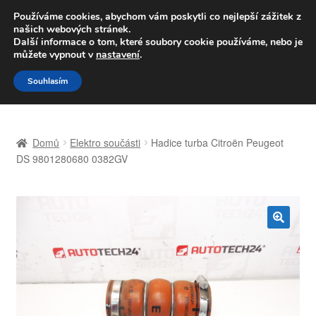
DOPRAVA od 139,-Kč
Používáme cookies, abychom vám poskytli co nejlepší zážitek z
našich webových stránek.
Volejte po-pá 9-16 704 494 494
Další informace o tom, které soubory cookie používáme, nebo je
můžete vypnout v
nastavení
.
Přeskočit
Přejít
Menu
Souhlasím
na
k
navigaci
obsahu
Úvodní stránka
webu
Domů
Elektro součásti
Hadice turba Citroën Peugeot
Celosvětová doprava
DS 9801280680 0382GV
Doprava
Kontakt
🔍
Košík
Můj účet