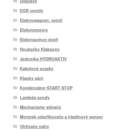
Displaye
EGR ventily
Elektromagnet. ventil
Elektromotory
Elektropohon dveří
Houkačky Klaksony
Jednotka HYDROAKTIV
Kabelové svazky
Klapky sání
Kondenzátor START STOP
Lambda sondy
Mechanismy stěračů
Motůrek odstřikovače a hladinový sensor
Ohřívače nafty