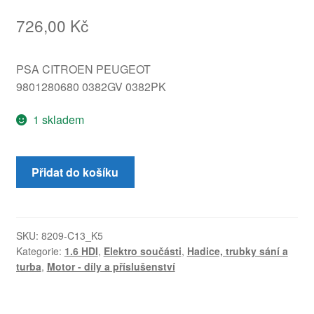
726,00
Kč
PSA CITROEN PEUGEOT
9801280680 0382GV 0382PK
1 skladem
Hadice
Přidat do košíku
turba
Citroën
Peugeot
DS
SKU:
8209-C13_K5
Kategorie:
1.6 HDI
,
Elektro součásti
,
Hadice, trubky sání a
9801280680
turba
,
Motor - díly a příslušenství
0382GV
množství