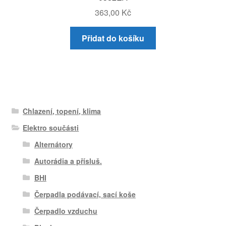
363,00
Kč
Přidat do košíku
Chlazení, topení, klima
Elektro součásti
Alternátory
Autorádia a přísluš.
BHI
Čerpadla podávací, sací koše
Čerpadlo vzduchu