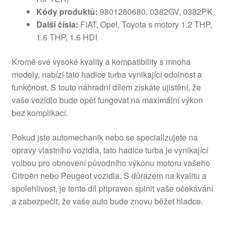
Kódy produktů:
9801280680, 0382GV, 0382PK
Další čísla:
FIAT, Opel, Toyota s motory 1.2 THP,
1.6 THP, 1.6 HDI
Kromě své vysoké kvality a kompatibility s mnoha
modely, nabízí tato hadice turba vynikající odolnost a
funkčnost. S touto náhradní dílem získáte ujistění, že
vaše vozidlo bude opět fungovat na maximální výkon
bez komplikací.
Pokud jste automechanik nebo se specializujete na
opravy vlastního vozidla, tato hadice turba je vynikající
volbou pro obnovení původního výkonu motoru vašeho
Citroën nebo Peugeot vozidla. S důrazem na kvalitu a
spolehlivost, je tento díl připraven splnit vaše očekávání
a zabezpečit, že vaše auto bude znovu běžet hladce.