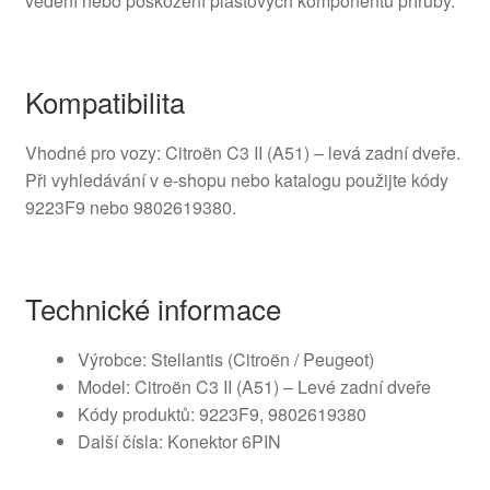
vedení nebo poškození plastových komponentů příruby.
Kompatibilita
Vhodné pro vozy: Citroën C3 II (A51) – levá zadní dveře.
Při vyhledávání v e-shopu nebo katalogu použijte kódy
9223F9 nebo 9802619380.
Technické informace
Výrobce: Stellantis (Citroën / Peugeot)
Model: Citroën C3 II (A51) – Levé zadní dveře
Kódy produktů: 9223F9, 9802619380
Další čísla: Konektor 6PIN