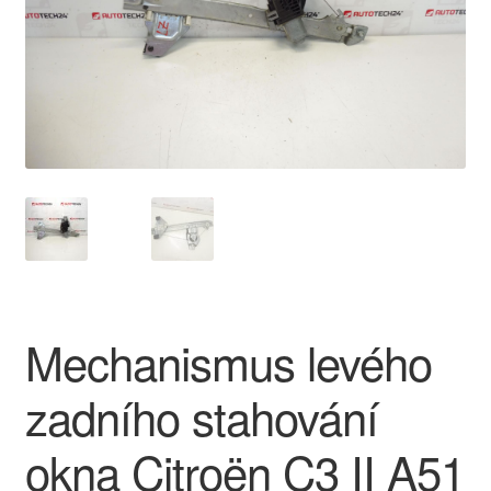
O nás
Obchodní podmínky
Ochrana osobních údajů
Platby
Pokladna
Reklamace
Mechanismus levého
Reklamační řád
zadního stahování
Vrakoviště Citroën
okna Citroën C3 II A51