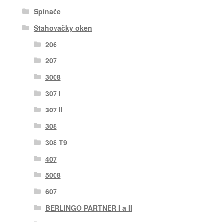
Spínače
Stahovačky oken
206
207
3008
307 I
307 II
308
308 T9
407
5008
607
BERLINGO PARTNER I a II