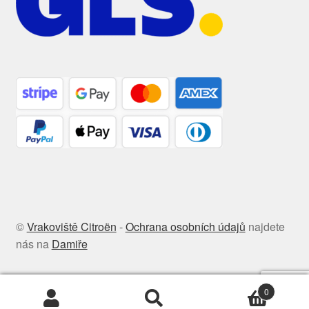
©
Vrakoviště Citroën
-
Ochrana osobních údajů
najdete
nás na
Damiře
0
Hledat:
Hledat