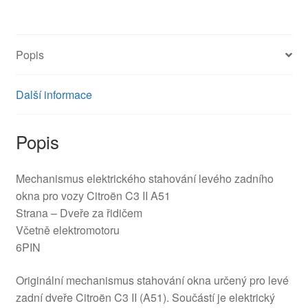
C3
II
A51
Popis
9223F9
množství
Další informace
Popis
Mechanismus elektrického stahování levého zadního
okna pro vozy Citroën C3 II A51
Strana – Dveře za řidičem
Včetně elektromotoru
6PIN
Originální mechanismus stahování okna určený pro levé
zadní dveře Citroën C3 II (A51). Součástí je elektrický