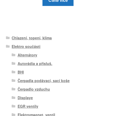
Čtěte více
Chlazení, topení, klima
Elektro součásti
Alternátory
Autorádia a přísluš.
BHI
Čerpadla podávací, sací koše
Čerpadlo vzduchu
Displaye
EGR ventily
Elektromagnet. ventil