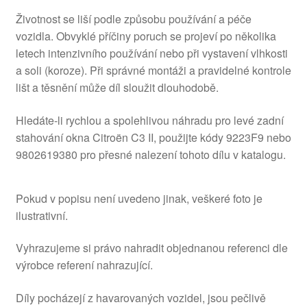
Životnost se liší podle způsobu používání a péče
vozidla. Obvyklé příčiny poruch se projeví po několika
letech intenzivního používání nebo při vystavení vlhkosti
a soli (koroze). Při správné montáži a pravidelné kontrole
lišt a těsnění může díl sloužit dlouhodobě.
Hledáte-li rychlou a spolehlivou náhradu pro levé zadní
stahování okna Citroën C3 II, použijte kódy 9223F9 nebo
9802619380 pro přesné nalezení tohoto dílu v katalogu.
Pokud v popisu není uvedeno jinak, veškeré foto je
ilustrativní.
Vyhrazujeme si právo nahradit objednanou referenci dle
výrobce referení nahrazující.
Díly pocházejí z havarovaných vozidel, jsou pečlivě