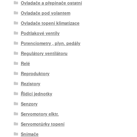
Ovladače a přepínače ostatní
Ovladače pod volantem
Ovladače topení klimatizace
Podtlakové ventily
Potenciometry , plyn. pedály
Regulátory ventilátoru
Relé
Reproduktory
Rezistory
Řídící jednotky
Senzory
Servomotory elktr.
Servomotůrky topení
Snímače