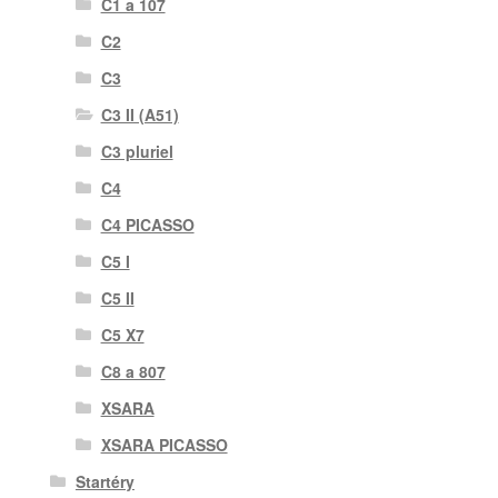
C1 a 107
C2
C3
C3 II (A51)
C3 pluriel
C4
C4 PICASSO
C5 I
C5 II
C5 X7
C8 a 807
XSARA
XSARA PICASSO
Startéry