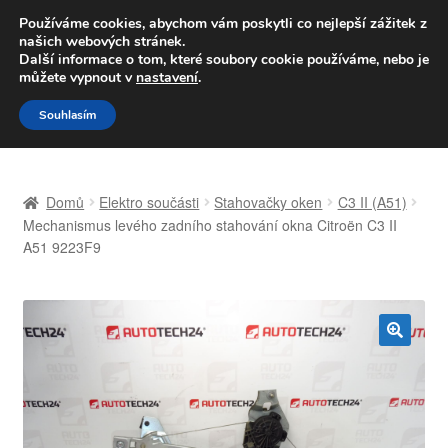
DOPRAVA od 139,-Kč
Používáme cookies, abychom vám poskytli co nejlepší zážitek z
našich webových stránek.
Volejte po-pá 9-16 704 494 494
Další informace o tom, které soubory cookie používáme, nebo je
můžete vypnout v
nastavení
.
Přeskočit
Přejít
Menu
Souhlasím
na
k
navigaci
obsahu
Úvodní stránka
webu
Domů
Elektro součásti
Stahovačky oken
C3 II (A51)
Celosvětová doprava
Mechanismus levého zadního stahování okna Citroën C3 II
A51 9223F9
Doprava
Kontakt
🔍
Košík
Můj účet