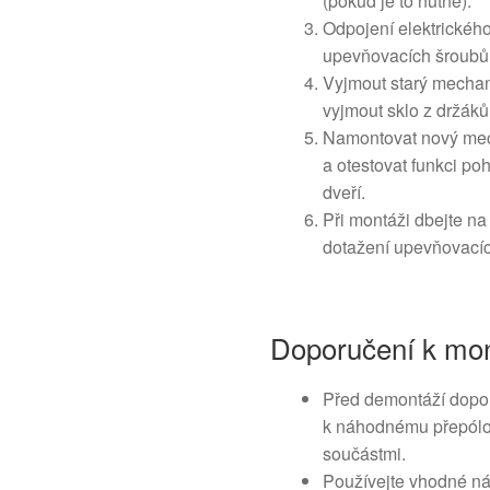
(pokud je to nutné).
Odpojení elektrickéh
upevňovacích šroubů
Vyjmout starý mecha
vyjmout sklo z držáků
Namontovat nový mech
a otestovat funkci p
dveří.
Při montáži dbejte na
dotažení upevňovacíc
Doporučení k mon
Před demontáží doporu
k náhodnému přepólová
součástmi.
Používejte vhodné nář