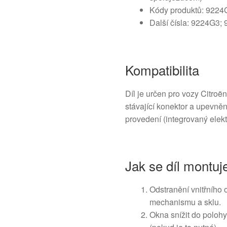
Kódy produktů: 922
Další čísla: 9224G3
Kompatibilita
Díl je určen pro vozy Citroën
stávající konektor a upevně
provedení (integrovaný elekt
Jak se díl montuj
Odstranění vnitřního o
mechanismu a sklu.
Okna snížit do poloh