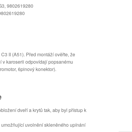
4G3, 9802619280
; 9802619280
 C3 II (A51). Před montáží ověřte, že
ní v karoserii odpovídají popsanému
romotor, 6pinový konektor).
e
bložení dveří a krytů tak, aby byl přístup k
y umožňující uvolnění skleněného upínání