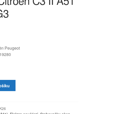
Citroën C3 II A51
G3
oën Peugeot
19280
ošíku
K26