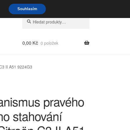
o-pá 9-16 704 494 494
Souhlasím
Hledat:
Hledat
0,00
Kč
0 položek
C3 II A51 9224G3
nismus pravého
ho stahování