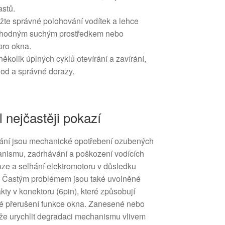
astů.
ržte správné polohování vodítek a lehce
y vhodným suchým prostředkem nebo
pro okna.
ěkolik úplných cyklů otevírání a zavírání,
hod a správné dorazy.
l nejčastěji pokazí
lhání jsou mechanické opotřebení ozubených
anismu, zadrhávání a poškození vodících
roze a selhání elektromotoru v důsledku
y. Častým problémem jsou také uvolněné
kty v konektoru (6pin), které způsobují
lné přerušení funkce okna. Zanesené nebo
že urychlit degradaci mechanismu vlivem