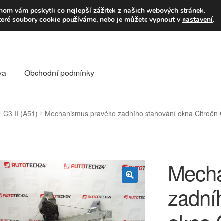
9,-Kč
Volejte p
om vám poskytli co nejlepší zážitek z našich webových stránek.
teré soubory cookie používáme, nebo je můžete vypnout v
nastavení
.
va
Obchodní podmínky
va
Kontakt
Košík
Můj účet
O nás
Obchodní podmínky
C3 II (A51)
Mechanismus pravého zadního stahování okna Citroën 
Reklamace
Reklamační řád
Vrakoviště Citroën
Mecha
zadní
🔍