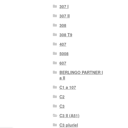
307 I
307 II
308
308 T9
407
5008
607
BERLINGO PARTNER I
a II
C1 a 107
C2
C3
C3 II (A51)
C3 pluriel