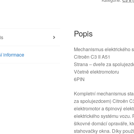
Kategorie:
C3 II 
Citroën
C3
II
A51
9224G3
Popis
is
množství
Mechanismus elektrického s
í informace
Citroën C3 II A51
Strana – dveře za spolujez
Včetně elektromotoru
6PIN
Kompletní mechanismus stah
za spolujezdcem) Citroën C3
elektromotor a 6pinový elekt
elektrického systému vozu. 
šikovné domácí opraváře, kte
stahovačky okna. Díky použi