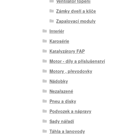
Ventilátor topení
Zámky dveří a klíče
Zapalovací moduly
Interiér
Karosérie
Katalyzátory FAP
Motor - díly a příslušenství
Motory , převodovky
Nádobky
Nezařazené
Pneu a disky
Podvozek a nápravy
Sady nářadí
Táhla a lanovody