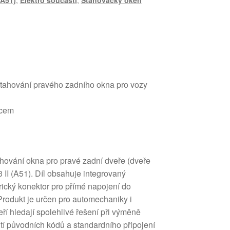
(A51)
,
Elektro součásti
,
Stahovačky oken
tahování pravého zadního okna pro vozy
dcem
ování okna pro pravé zadní dveře (dveře
 II (A51). Díl obsahuje integrovaný
rický konektor pro přímé napojení do
Produkt je určen pro automechaniky i
ří hledají spolehlivé řešení při výměně
tí původních kódů a standardního připojení