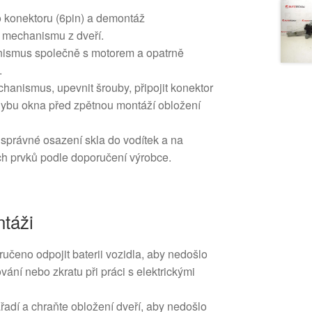
o konektoru (6pin) a demontáž
 mechanismu z dveří.
nismus společně s motorem a opatrně
.
anismus, upevnit šrouby, připojit konektor
ohybu okna před zpětnou montáží obložení
 správné osazení skla do vodítek a na
h prvků podle doporučení výrobce.
táži
čeno odpojit baterii vozidla, aby nedošlo
ní nebo zkratu při práci s elektrickými
adí a chraňte obložení dveří, aby nedošlo