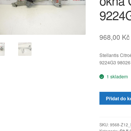
okna 
9224
968,00
Kč
Stellantis Citr
9224G3 98026
1 skladem
Mechanismus
Přidat do k
pravého
zadního
stahování
okna
SKU:
9568-Z12_