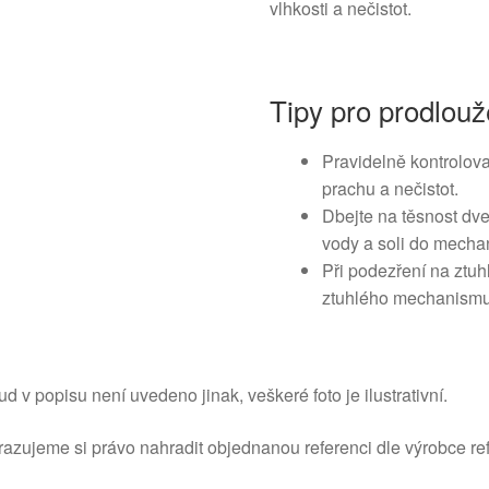
vlhkosti a nečistot.
Tipy pro prodlouž
Pravidelně kontrolovat 
prachu a nečistot.
Dbejte na těsnost dve
vody a soli do mecha
Při podezření na ztuh
ztuhlého mechanismu
d v popisu není uvedeno jinak, veškeré foto je ilustrativní.
azujeme si právo nahradit objednanou referenci dle výrobce ref