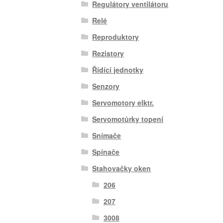
Regulátory ventilátoru
Relé
Reproduktory
Rezistory
Řídící jednotky
Senzory
Servomotory elktr.
Servomotůrky topení
Snímače
Spínače
Stahovačky oken
206
207
3008