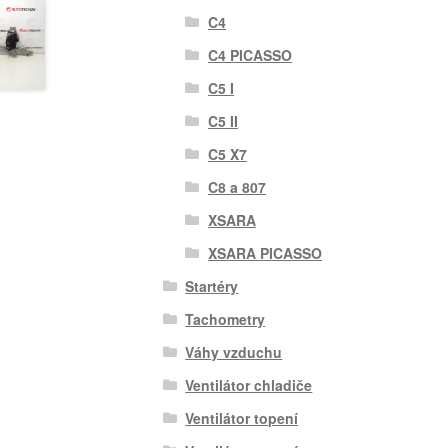
C4
C4 PICASSO
C5 I
C5 II
C5 X7
C8 a 807
XSARA
XSARA PICASSO
Startéry
Tachometry
Váhy vzduchu
Ventilátor chladiče
Ventilátor topení