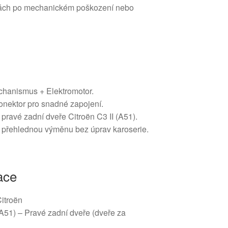
ravách po mechanickém poškození nebo
chanismus + Elektromotor.
onektor pro snadné zapojení.
pravé zadní dveře Citroën C3 II (A51).
 přehlednou výměnu bez úprav karoserie.
ace
Citroën
(A51) – Pravé zadní dveře (dveře za