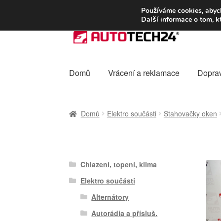
DOPRAVA od 13
Používáme cookies, abych
Další informace o tom, k
Přeskočit
Přejít
na
k
navigaci
obsahu
webu
Domů
Vrácení a reklamace
Dopra
Úvodní stránka
Celosvětová doprava
Dopra
Domů
Elektro součásti
Stahovačky oken
Ochrana osobních údajů
Platby
Pokladna
Chlazení, topení, klima
Elektro součásti
Alternátory
Autorádia a přísluš.