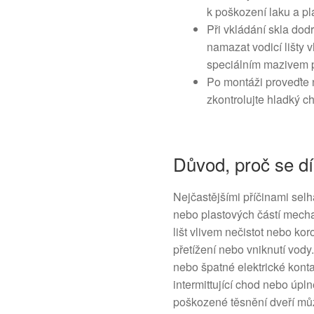
k poškození laku a pl
Při vkládání skla dod
namazat vodicí lišt
speciálním mazivem 
Po montáži proveďte n
zkontrolujte hladký c
Důvod, proč se dí
Nejčastějšími příčinami se
nebo plastových částí mech
lišt vlivem nečistot nebo ko
přetížení nebo vniknutí vod
nebo špatné elektrické konta
intermittující chod nebo úp
poškozené těsnění dveří mů