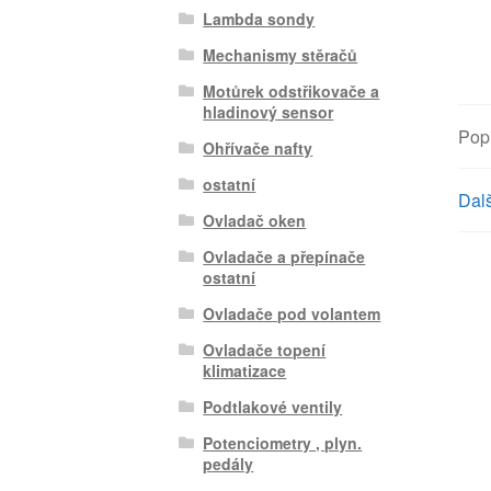
Lambda sondy
Mechanismy stěračů
Motůrek odstřikovače a
hladinový sensor
Pop
Ohřívače nafty
ostatní
Dalš
Ovladač oken
Ovladače a přepínače
ostatní
Ovladače pod volantem
Ovladače topení
klimatizace
Podtlakové ventily
Potenciometry , plyn.
pedály