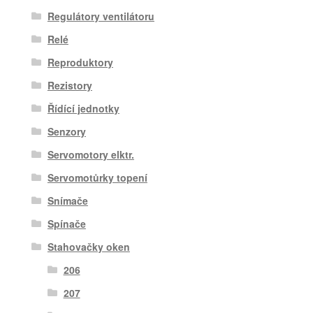
Regulátory ventilátoru
Relé
Reproduktory
Rezistory
Řídící jednotky
Senzory
Servomotory elktr.
Servomotůrky topení
Snímače
Spínače
Stahovačky oken
206
207