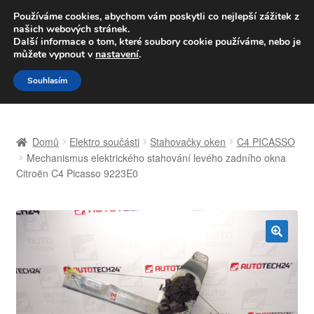
DOPRAVA od 139,-Kč
Používáme cookies, abychom vám poskytli co nejlepší zážitek z
našich webových stránek.
Volejte po-pá 9-16 704 494 494
Další informace o tom, které soubory cookie používáme, nebo je
můžete vypnout v
nastavení
.
Přeskočit
Přejít
Menu
Souhlasím
na
k
navigaci
obsahu
Úvodní stránka
webu
Domů
Elektro součásti
Stahovačky oken
C4 PICASSO
Celosvětová doprava
Mechanismus elektrického stahování levého zadního okna
Citroën C4 Picasso 9223E0
Doprava
Kontakt
🔍
Košík
Můj účet