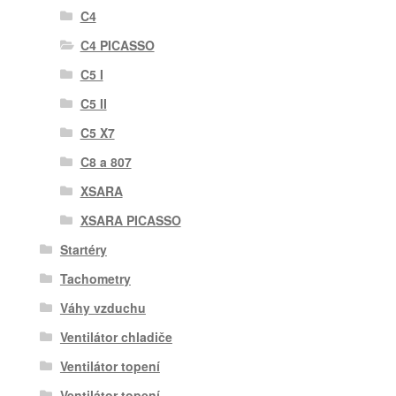
C4
C4 PICASSO
C5 I
C5 II
C5 X7
C8 a 807
XSARA
XSARA PICASSO
Startéry
Tachometry
Váhy vzduchu
Ventilátor chladiče
Ventilátor topení
Ventilátor topení