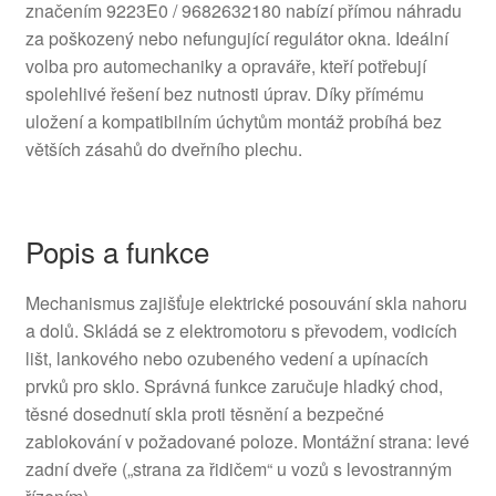
značením 9223E0 / 9682632180 nabízí přímou náhradu
za poškozený nebo nefungující regulátor okna. Ideální
volba pro automechaniky a opraváře, kteří potřebují
spolehlivé řešení bez nutnosti úprav. Díky přímému
uložení a kompatibilním úchytům montáž probíhá bez
větších zásahů do dveřního plechu.
Popis a funkce
Mechanismus zajišťuje elektrické posouvání skla nahoru
a dolů. Skládá se z elektromotoru s převodem, vodicích
lišt, lankového nebo ozubeného vedení a upínacích
prvků pro sklo. Správná funkce zaručuje hladký chod,
těsné dosednutí skla proti těsnění a bezpečné
zablokování v požadované poloze. Montážní strana: levé
zadní dveře („strana za řidičem“ u vozů s levostranným