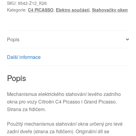
zadního
SKU:
9542-Z12_K26
Kategorie:
C4 PICASSO
,
Elektro součásti
,
Stahovačky oken
okna
Citroën
C4
Picasso
Popis
9223E0
množství
Další informace
Popis
Mechanismus elektrického stahování levého zadního
okna pro vozy Citroën C4 Picasso i Grand Picasso.
Strana za řidičem.
Použitý mechanismus stahování okna určený pro levé
zadní dveře (strana za řidičem). Originální díl se