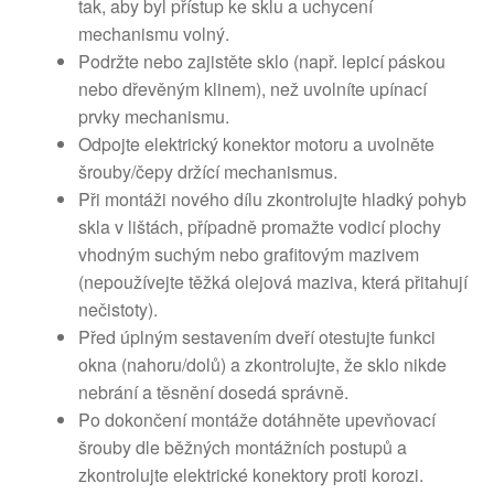
tak, aby byl přístup ke sklu a uchycení
mechanismu volný.
Podržte nebo zajistěte sklo (např. lepicí páskou
nebo dřevěným klinem), než uvolníte upínací
prvky mechanismu.
Odpojte elektrický konektor motoru a uvolněte
šrouby/čepy držící mechanismus.
Při montáži nového dílu zkontrolujte hladký pohyb
skla v lištách, případně promažte vodicí plochy
vhodným suchým nebo grafitovým mazivem
(nepoužívejte těžká olejová maziva, která přitahují
nečistoty).
Před úplným sestavením dveří otestujte funkci
okna (nahoru/dolů) a zkontrolujte, že sklo nikde
nebrání a těsnění dosedá správně.
Po dokončení montáže dotáhněte upevňovací
šrouby dle běžných montážních postupů a
zkontrolujte elektrické konektory proti korozi.