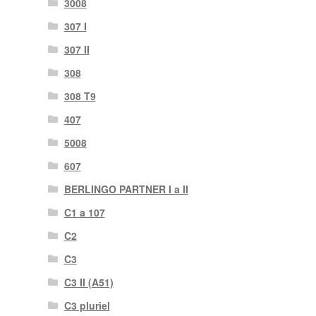
3008
307 I
307 II
308
308 T9
407
5008
607
BERLINGO PARTNER I a II
C1 a 107
C2
C3
C3 II (A51)
C3 pluriel