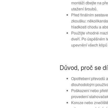
montáži dbejte na pře
utažení šroubů.
Před finálním sestav
zkoušku: několikanás
hladkosti chodu a ab
Použijte vhodné maziv
dveří. Po úspěšném te
upevnění všech klipů
Důvod, proč se dí
Opotřebení převodů 
dlouhodobým použív
Poškození nebo přetr
provedení stahovaček
Koroze nebo znečiště