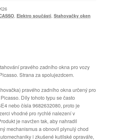
K26
ICASSO
,
Elektro součásti
,
Stahovačky oken
tahování pravého zadního okna pro vozy
Picasso. Strana za spolujezdcem.
ahovačka) pravého zadního okna určený pro
Picasso. Díly tohoto typu se často
4E4 nebo čísla 9682632080, proto je
nzerci vhodné pro rychlé nalezení v
rodukt je navržen tak, aby nahradil
ný mechanismus a obnovil plynulý chod
utomechaniky i zkušené kutilské opraváře,