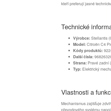
kteří preferují jasné techni
Technické inform
Výrobce:
Stellantis (
Model:
Citroën C4 Pi
Kódy produktů:
922
Další čísla:
9682632
Strana:
Pravé zadní 
Typ:
Elektrický mech
Vlastnosti a funk
Mechanismus zajišťuje zdvih
převodového systému napoje