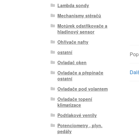
Lambda sondy
Mechanismy stěračů
Motůrek odstřikovače a
hladinový sensor
Ohřívače nafty
ostatní
Pop
Ovladač oken
Dalš
Ovladače a přepínače
ostatní
Ovladače pod volantem
Ovladače topení
klimatizace
Podtlakové ventily
Potenciometry , plyn.
pedály