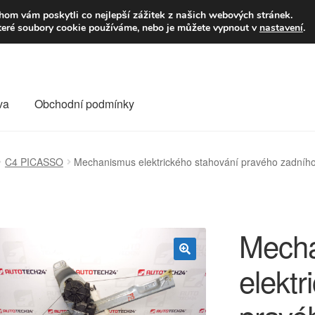
9,-Kč
Volejte p
om vám poskytli co nejlepší zážitek z našich webových stránek.
teré soubory cookie používáme, nebo je můžete vypnout v
nastavení
.
va
Obchodní podmínky
va
Kontakt
Košík
Můj účet
O nás
Obchodní podmínky
C4 PICASSO
Mechanismus elektrického stahování pravého zadníh
Reklamace
Reklamační řád
Vrakoviště Citroën
Mech
elektr
🔍