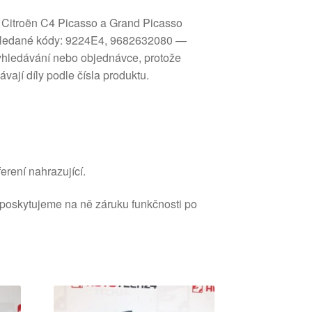
y Citroën C4 Picasso a Grand Picasso
 hledané kódy: 9224E4, 9682632080 —
 vyhledávání nebo objednávce, protože
ávají díly podle čísla produktu.
erení nahrazující.
 poskytujeme na ně záruku funkčnosti po