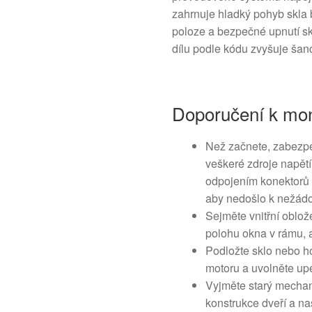
zahrnuje hladký pohyb skla 
poloze a bezpečné upnutí sk
dílu podle kódu zvyšuje šan
Doporučení k mon
Než začnete, zabezpeč
veškeré zdroje napět
odpojením konektorů 
aby nedošlo k nežád
Sejměte vnitřní oblože
polohu okna v rámu, 
Podložte sklo nebo ho
motoru a uvolněte u
Vyjměte starý mecha
konstrukce dveří a na