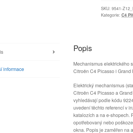
pravého
zadního
SKU:
9541-Z12_
Kategorie:
C4 P
okna
Citroën
C4
Picasso
9224E4
Popis
is
množství
Mechanismus elektrického s
í informace
Citroën C4 Picasso i Grand 
Elektrický mechanismus (st
Citroën C4 Picasso a Grand 
vyhledávají podle kódu 922
uvedení těchto referencí v i
katalozích a na e-shopech. P
opotřebovaný nebo poškoze
okna. Popis je zaměřen na a