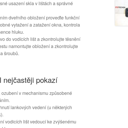
sné usazení skla v lištách a správné
ením dveřního obložení proveďte funkční
obné vytažení a zatažení okna, kontrola
sence hluku.
o do vodících lišt a zkontrolujte těsnění
stu namontujte obložení a zkontrolujte
 a šroubů.
l nejčastěji pokazí
a ozubení v mechanismu způsobené
áním.
hnutí lankových vedení (u některých
).
ní vodicích lišt vedoucí ke zvýšenému