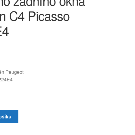
ho zadního okna
ën C4 Picasso
E4
oën Peugeot
224E4
ošíku