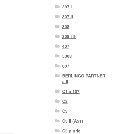
307 I
307 II
308
308 T9
407
5008
607
BERLINGO PARTNER I
a II
C1 a 107
C2
C3
C3 II (A51)
C3 pluriel