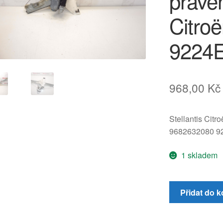
pravé
Citro
9224
968,00
Kč
Stellantis Citr
9682632080 9
1 skladem
Mechanismus
Přidat do k
elektrického
stahování