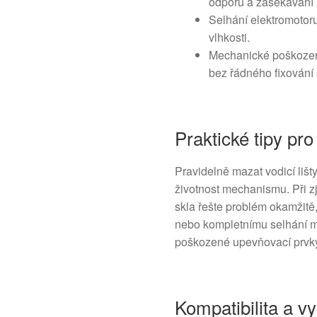
odporu a zasekávání 
Selhání elektromotor
vlhkosti.
Mechanické poškození
bez řádného fixování 
Praktické tipy pr
Pravidelně mazat vodicí lišty
životnost mechanismu. Při z
skla řešte problém okamžitě
nebo kompletnímu selhání 
poškozené upevňovací prvky 
Kompatibilita a v