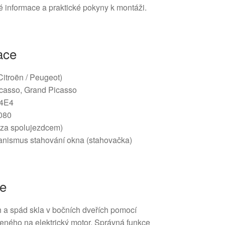
cké informace a praktické pokyny k montáži.
ace
Citroën / Peugeot)
casso, Grand Picasso
4E4
080
(za spolujezdcem)
anismus stahování okna (stahovačka)
ce
 a spád skla v bočních dveřích pomocí
ného na elektrický motor. Správná funkce