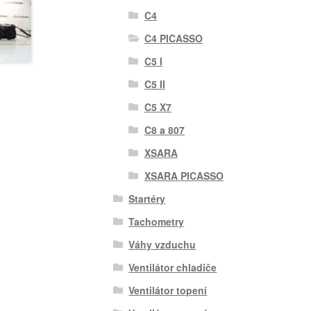
C4
C4 PICASSO
C5 I
C5 II
C5 X7
C8 a 807
XSARA
XSARA PICASSO
Startéry
Tachometry
Váhy vzduchu
Ventilátor chladiče
Ventilátor topení