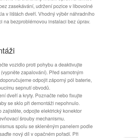
bez zasekávání, udržení pozice v libovolné
la v lištách dveří. Vhodný výběr náhradního
ci na bezproblémovou instalaci bez úprav.
táži
te vozidlo proti pohybu a deaktivujte
í (vypněte zapalování). Před samotným
doporučujeme odpojit záporný pól baterie,
oucímu sepnutí obvodů.
ní dveří a kryty. Poznačte nebo fixujte
aby se sklo při demontáži nepohnulo.
 zajistěte, odpojte elektrický konektor
pevňovací šrouby mechanismu.
nismus spolu se skleněným panelem podle
saďte nový díl v opačném pořadí. Při