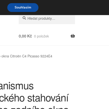
o-pá 9-16 704 494 494
Souhlasím
Hledat:
Hledat
0,00
Kč
0 položek
o okna Citroën C4 Picasso 9224E4
anismus
ického stahování