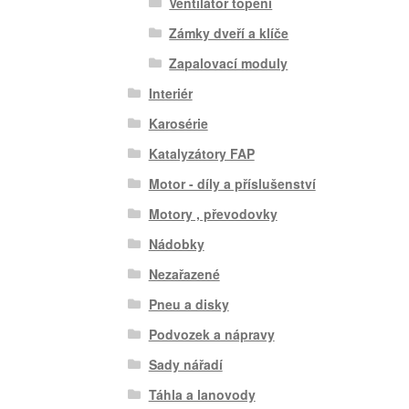
Ventilátor topení
Zámky dveří a klíče
Zapalovací moduly
Interiér
Karosérie
Katalyzátory FAP
Motor - díly a příslušenství
Motory , převodovky
Nádobky
Nezařazené
Pneu a disky
Podvozek a nápravy
Sady nářadí
Táhla a lanovody