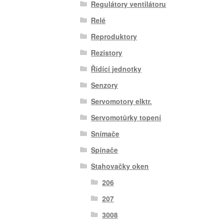
Regulátory ventilátoru
Relé
Reproduktory
Rezistory
Řídící jednotky
Senzory
Servomotory elktr.
Servomotůrky topení
Snímače
Spínače
Stahovačky oken
206
207
3008