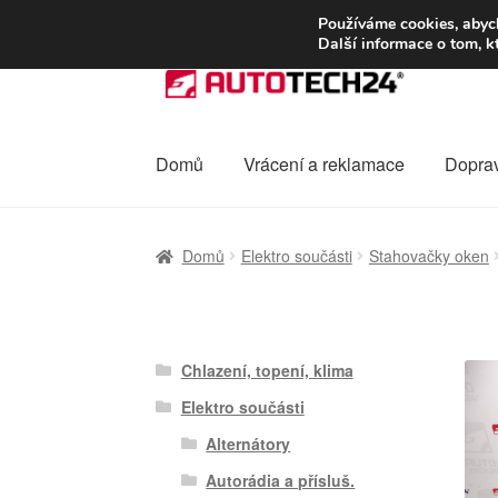
DOPRAVA od 13
Používáme cookies, abych
Další informace o tom, k
Přeskočit
Přejít
na
k
navigaci
obsahu
webu
Domů
Vrácení a reklamace
Dopra
Úvodní stránka
Celosvětová doprava
Dopra
Domů
Elektro součásti
Stahovačky oken
Ochrana osobních údajů
Platby
Pokladna
Chlazení, topení, klima
Elektro součásti
Alternátory
Autorádia a přísluš.