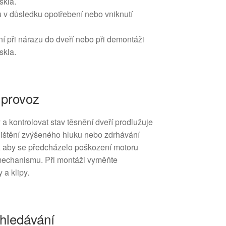
skla.
u v důsledku opotřebení nebo vniknutí
 při nárazu do dveří nebo při demontáži
skla.
o provoz
 a kontrolovat stav těsnění dveří prodlužuje
jištění zvýšeného hluku nebo zdrhávání
, aby se předcházelo poškození motoru
mechanismu. Při montáži vyměňte
a klipy.
yhledávání