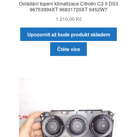
Ovládání topení klimatizace Citroën C3 II DS3
96753994XT 96831720XT 6452W7
1 210,00
Kč
Upozornit až bude produkt skladem
Čtěte více