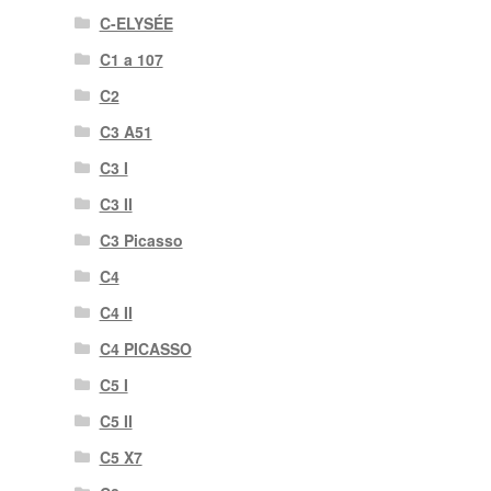
C-ELYSÉE
C1 a 107
C2
C3 A51
C3 I
C3 II
C3 Picasso
C4
C4 II
C4 PICASSO
C5 I
C5 II
C5 X7