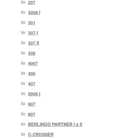
207
3008 I
301
307 I
307 II
308
4007
406
407
5008 I
607
807
BERLINGO PARTNER I a II
C-CROSSER