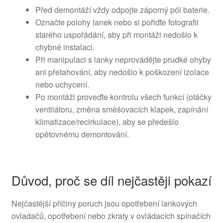
Před demontáží vždy odpojte záporný pól baterie.
Označte polohy lanek nebo si pořiďte fotografii
starého uspořádání, aby při montáži nedošlo k
chybné instalaci.
Při manipulaci s lanky neprovádějte prudké ohyby
ani přetahování, aby nedošlo k poškození izolace
nebo uchycení.
Po montáži proveďte kontrolu všech funkcí (otáčky
ventilátoru, změna směšovacích klapek, zapínání
klimatizace/recirkulace), aby se předešlo
opětovnému demontování.
Důvod, proč se díl nejčastěji pokazí
Nejčastější příčiny poruch jsou opotřebení lankových
ovladačů, opotřebení nebo zkraty v ovládacích spínačích