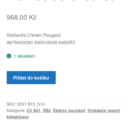
968,00
Kč
Stellantis Citroën Peugeot
9675400280 400018005 6452R3
1 skladem
Ovladač
Přidat do košíku
topení
a
klimatizace
Citroën
SKU:
9557-B15_K10
Kategorie:
C3 A51
,
DS3
,
Elektro součásti
,
Ovladače topení
C3
klimatizace
II
a