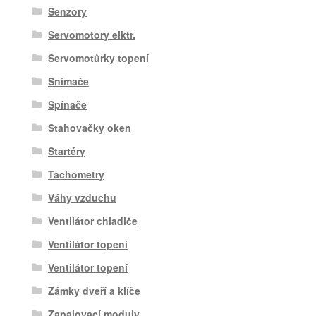
Senzory
Servomotory elktr.
Servomotůrky topení
Snímače
Spínače
Stahovačky oken
Startéry
Tachometry
Váhy vzduchu
Ventilátor chladiče
Ventilátor topení
Ventilátor topení
Zámky dveří a klíče
Zapalovací moduly