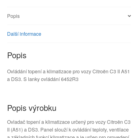
DS3
9675400280
Popis
množství
Další informace
Popis
Ovládání topení a klimatizace pro vozy Citroën C3 II A51
a DS3. S lanky ovládání 6452R3
Popis výrobku
Ovladač topení a klimatizace určený pro vozy Citroën C3
II (A51) a DS3. Panel slouží k ovládání teploty, ventilace
a základních funkcí klimatizace a je určen pro provedení