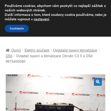
DOPRAVA od 139,-Kč
Používáme cookies, abychom vám poskytli co nejlepší zážitek z
našich webových stránek.
Volejte po-pá 9-16 704 494 494
Další informace o tom, které soubory cookie používáme, nebo je
můžete vypnout v
nastavení
.
Přeskočit
Přejít
Menu
Souhlasím
na
k
navigaci
obsahu
Úvodní stránka
webu
Domů
Elektro součásti
Ovladače topení klimatizace
Celosvětová doprava
DS3
Ovladač topení a klimatizace Citroën C3 II a DS3
9675400280
Doprava
Kontakt
🔍
Košík
Můj účet