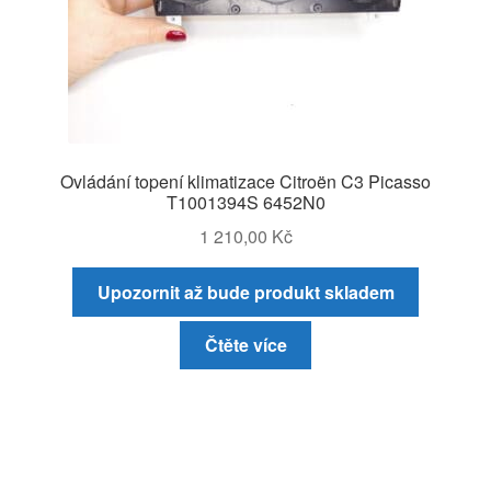
Ovládání topení klimatizace Citroën C3 Picasso
T1001394S 6452N0
1 210,00
Kč
Upozornit až bude produkt skladem
Čtěte více