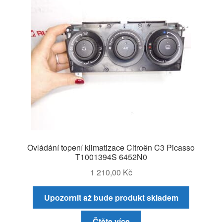
Ovládání topení klimatizace Citroën C3 Picasso
T1001394S 6452N0
1 210,00
Kč
Upozornit až bude produkt skladem
Čtěte více