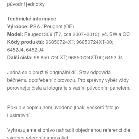
původní jednotky.
Technické informace
Výrobce:
PSA / Peugeot (OE)
Model:
Peugeot 308 (T7, cca 2007–2013), vč. SW a CC
Kódy produktů:
96850724XT; 96850724XT-00;
6452J4; 6452.J4
Další čísla:
96 850 724 XT; 96850724XT00; 6452 J4
Jedná se o použitý originální díl. Stav odpovídá
běžnému opotřebení z provozu. Pro správný výběr vždy
porovnejte čísla a fotografie s vaším původním panelem.
Pokud v popisu není uvedeno jinak, veškeré foto je
ilustrativní.
Vyhrazujeme si právo nahradit objednanou referenci dle
výrobce referení nahrazující.