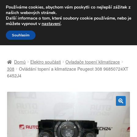
DOPRAVA od 139,-Kč
Používáme cookies, abychom vám poskytli co nejlepší zážitek z
našich webových stránek.
Volejte po-pá 9-16 704 494 494
Další informace o tom, které soubory cookie používáme, nebo je
můžete vypnout v
nastavení
.
Přeskočit
Přejít
Menu
Souhlasím
na
k
navigaci
obsahu
Úvodní stránka
webu
Domů
Elektro součásti
Ovladače topení klimatizace
Celosvětová doprava
308
Ovládání topení a klimatizace Peugeot 308 96850724XT
6452J4
Doprava
Kontakt
🔍
Košík
Můj účet