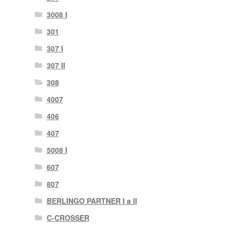
3008 I
301
307 I
307 II
308
4007
406
407
5008 I
607
807
BERLINGO PARTNER I a II
C-CROSSER