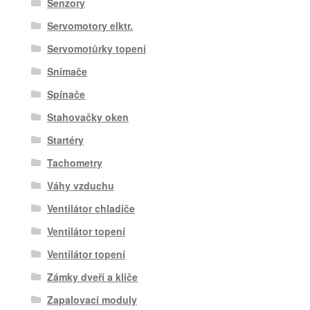
Senzory
Servomotory elktr.
Servomotůrky topení
Snímače
Spínače
Stahovačky oken
Startéry
Tachometry
Váhy vzduchu
Ventilátor chladiče
Ventilátor topení
Ventilátor topení
Zámky dveří a klíče
Zapalovací moduly