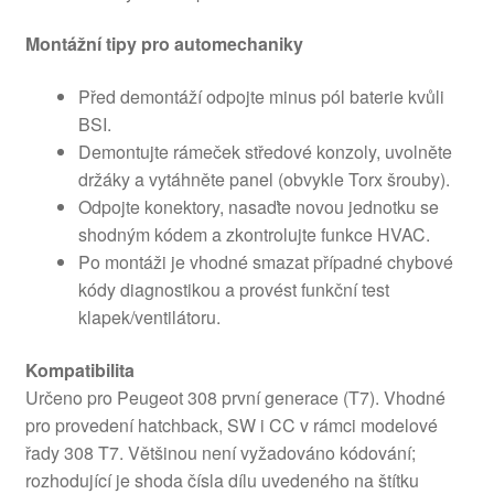
Montážní tipy pro automechaniky
Před demontáží odpojte minus pól baterie kvůli
BSI.
Demontujte rámeček středové konzoly, uvolněte
držáky a vytáhněte panel (obvykle Torx šrouby).
Odpojte konektory, nasaďte novou jednotku se
shodným kódem a zkontrolujte funkce HVAC.
Po montáži je vhodné smazat případné chybové
kódy diagnostikou a provést funkční test
klapek/ventilátoru.
Kompatibilita
Určeno pro Peugeot 308 první generace (T7). Vhodné
pro provedení hatchback, SW i CC v rámci modelové
řady 308 T7. Většinou není vyžadováno kódování;
rozhodující je shoda čísla dílu uvedeného na štítku