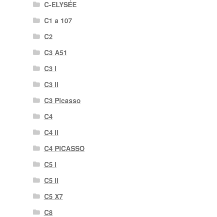
C-ELYSÉE
C1 a 107
C2
C3 A51
C3 I
C3 II
C3 Picasso
C4
C4 II
C4 PICASSO
C5 I
C5 II
C5 X7
C8