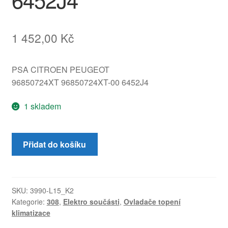
1 452,00
Kč
PSA CITROEN PEUGEOT
96850724XT 96850724XT-00 6452J4
1 skladem
Ovládání
Přidat do košíku
topení
a
klimatizace
Peugeot
SKU:
3990-L15_K2
Kategorie:
308
,
Elektro součásti
,
Ovladače topení
308
klimatizace
96850724XT
6452J4