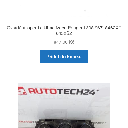
Ovládání topení a klimatizace Peugeot 308 96718462XT
6452S2
847,00
Kč
Přidat do košíku