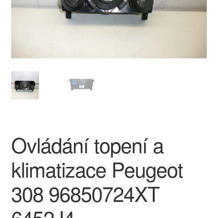
O nás
Obchodní podmínky
Ochrana osobních údajů
Platby
Pokladna
Ovládání topení a
Reklamace
klimatizace Peugeot
Reklamační řád
308 96850724XT
Vrakoviště Citroën
6452J4