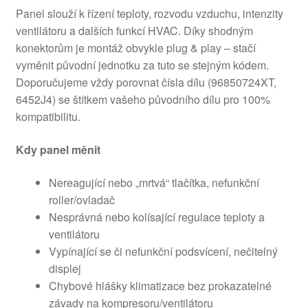
Panel slouží k řízení teploty, rozvodu vzduchu, intenzity
ventilátoru a dalších funkcí HVAC. Díky shodným
konektorům je montáž obvykle plug & play – stačí
vyměnit původní jednotku za tuto se stejným kódem.
Doporučujeme vždy porovnat čísla dílu (96850724XT,
6452J4) se štítkem vašeho původního dílu pro 100%
kompatibilitu.
Kdy panel měnit
Nereagující nebo „mrtvá“ tlačítka, nefunkční
roller/ovladač
Nesprávná nebo kolísající regulace teploty a
ventilátoru
Vypínající se či nefunkční podsvícení, nečitelný
displej
Chybové hlášky klimatizace bez prokazatelné
závady na kompresoru/ventilátoru