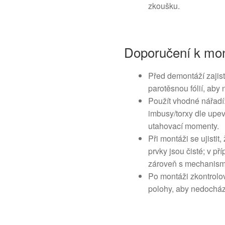
zkoušku.
Doporučení k mon
Před demontáží zajist
parotěsnou fólií, aby
Použít vhodné nářadí:
imbusy/torxy dle upe
utahovací momenty.
Při montáži se ujisti
prvky jsou čisté; v p
zároveň s mechanis
Po montáži zkontrolov
polohy, aby nedocház