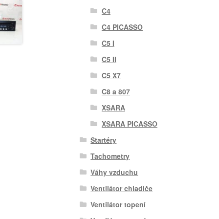
C4
C4 PICASSO
C5 I
C5 II
C5 X7
C8 a 807
XSARA
XSARA PICASSO
Startéry
Tachometry
Váhy vzduchu
Ventilátor chladiče
Ventilátor topení