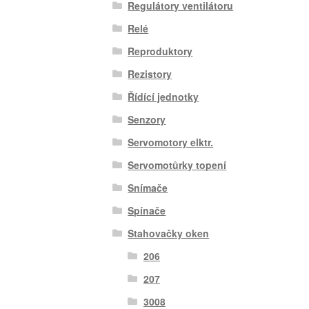
Regulátory ventilátoru
Relé
Reproduktory
Rezistory
Řídící jednotky
Senzory
Servomotory elktr.
Servomotůrky topení
Snímače
Spínače
Stahovačky oken
206
207
3008