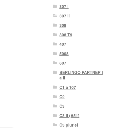
307 I
307 II
308
308 T9
407
5008
607
BERLINGO PARTNER I
a II
C1 a 107
C2
C3
C3 II (A51)
C3 pluriel