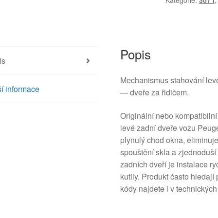
Kategorie:
307 I
400585V
9223A2
množství
Popis
is
Mechanismus stahování levé
í informace
— dveře za řidičem.
Originální nebo kompatibil
levé zadní dveře vozu Peugeo
plynulý chod okna, eliminuje
spouštění skla a zjednoduší
zadních dveří je instalace 
kutily. Produkt často hleda
kódy najdete i v technickýc