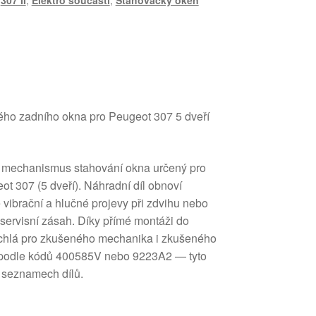
,
307 II
,
Elektro součásti
,
Stahovačky oken
ho zadního okna pro Peugeot 307 5 dveří
ní mechanismus stahování okna určený pro
t 307 (5 dveří). Náhradní díl obnoví
 vibrační a hlučné projevy při zdvihu nebo
 servisní zásah. Díky přímé montáži do
rychlá pro zkušeného mechanika i zkušeného
jí podle kódů 400585V nebo 9223A2 — tyto
h seznamech dílů.