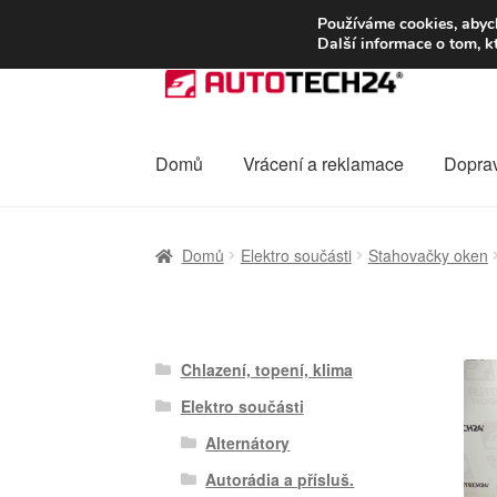
DOPRAVA od 13
Používáme cookies, abych
Další informace o tom, k
Přeskočit
Přejít
na
k
navigaci
obsahu
webu
Domů
Vrácení a reklamace
Dopra
Úvodní stránka
Celosvětová doprava
Dopra
Domů
Elektro součásti
Stahovačky oken
Ochrana osobních údajů
Platby
Pokladna
Chlazení, topení, klima
Elektro součásti
Alternátory
Autorádia a přísluš.