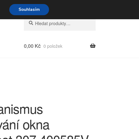
o-pá 9-16 704 494 494
Souhlasím
Hledat:
Hledat
0,00
Kč
0 položek
anismus
vání okna