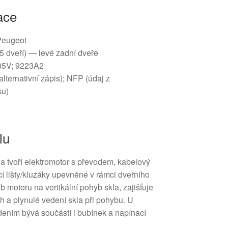
ace
 Peugeot
5 dveří) — levé zadní dveře
85V; 9223A2
alternativní zápis); NFP (údaj z
su)
lu
 tvoří elektromotor s převodem, kabelový
 lišty/kluzáky upevněné v rámci dveřního
b motoru na vertikální pohyb skla, zajišťuje
h a plynulé vedení skla při pohybu. U
ním bývá součástí i bubínek a napínací