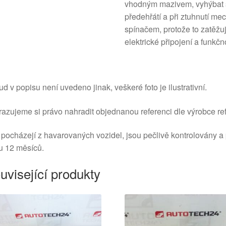
vhodným mazivem, vyhýbat 
předehřátí a při ztuhnutí m
spínačem, protože to zatěžuj
elektrické připojení a funkčn
d v popisu není uvedeno jinak, veškeré foto je ilustrativní.
azujeme si právo nahradit objednanou referenci dle výrobce ref
 pocházejí z havarovaných vozidel, jsou pečlivě kontrolovány a
u 12 měsíců.
uvisející produkty