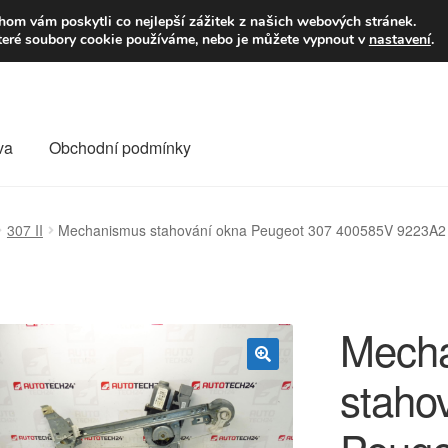
9,-Kč
Volejte p
om vám poskytli co nejlepší zážitek z našich webových stránek.
teré soubory cookie používáme, nebo je můžete vypnout v
nastavení
.
va
Obchodní podmínky
va
Kontakt
Košík
Můj účet
O nás
Obchodní podmínky
307 II
Mechanismus stahování okna Peugeot 307 400585V 9223A2
Reklamace
Reklamační řád
Vrakoviště Citroën
Mech
staho
🔍