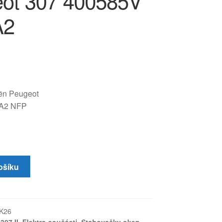
ot 307 400585V
A2
oën Peugeot
A2 NFP
ošíku
K26