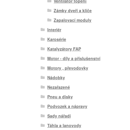
Ventilátor topení
Zámky dveří a klíče
Zapalovací moduly
Interiér
Karosérie
Katalyzátory FAP
Motor - díly a příslušenství
Motory , převodovky
Nádobky
Nezařazené
Pneu a disky
Podvozek a nápravy
Sady nářadí
Táhla a lanovody