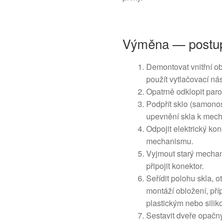
Výměna — postup
Demontovat vnitřní ob
použít vytlačovací ná
Opatrně odklopit parot
Podpřít sklo (samonos
upevnění skla k mec
Odpojit elektrický ko
mechanismu.
Vyjmout starý mechan
připojit konektor.
Seřídit polohu skla, 
montáží obložení, př
plastickým nebo sili
Sestavit dveře opačn