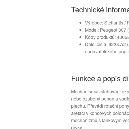
Technické inform
Výrobce: Stellantis /
Model: Peugeot 307 (
Kódy produktů: 4005
Další čísla: 9223.A2 (
dodavatelského popi
Funkce a popis dí
Mechanismus stahování okna
nebo ozubený pohon a vodící
plechu. Převádí rotační pohy
aretaci v koncových polohác
mechanizmů s lankovým vede
prvky.