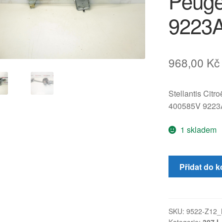
Peuge
9223
968,00
Kč
Stellantis Citr
400585V 9223
1 skladem
Mechanismus
Přidat do k
stahování
okna
Peugeot
307
SKU:
9522-Z12_