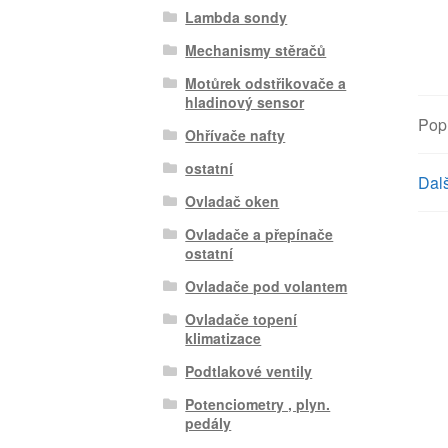
Lambda sondy
Mechanismy stěračů
Motůrek odstřikovače a
hladinový sensor
Pop
Ohřívače nafty
ostatní
Dalš
Ovladač oken
Ovladače a přepínače
ostatní
Ovladače pod volantem
Ovladače topení
klimatizace
Podtlakové ventily
Potenciometry , plyn.
pedály