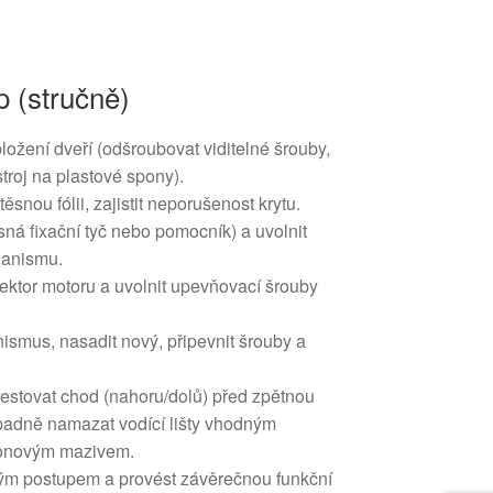
 (stručně)
ložení dveří (odšroubovat viditelné šrouby,
stroj na plastové spony).
ěsnou fólii, zajistit neporušenost krytu.
ná fixační tyč nebo pomocník) a uvolnit
hanismu.
nektor motoru a uvolnit upevňovací šrouby
ismus, nasadit nový, připevnit šrouby a
otestovat chod (nahoru/dolů) před zpětnou
ípadně namazat vodící lišty vhodným
konovým mazivem.
ým postupem a provést závěrečnou funkční