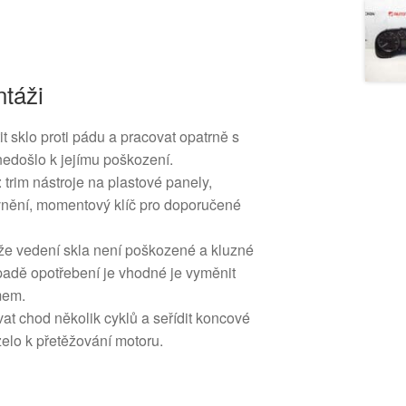
táži
it sklo proti pádu a pracovat opatrně s
 nedošlo k jejímu poškození.
 trim nástroje na plastové panely,
vnění, momentový klíč pro doporučené
t, že vedení skla není poškozené a kluzné
řípadě opotřebení je vhodné je vyměnit
mem.
at chod několik cyklů a seřídit koncové
elo k přetěžování motoru.