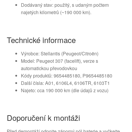
Dodávaný stav: použitý, s udaným počtem
najetých kilometrů (~190 000 km).
Technické informace
Výrobce: Stellantis (Peugeot/Citroën)
Model: Peugeot 307 (facelift), verze s
automatickou převodovkou
Kódy produktů: 9654485180, P9654485180
Další čísla: A01, 6106L4, 6106TR, 6103T1
Najeto: cca 190 000 km (dle údajů z vozu)
Doporučení k montáži
Před demontáží odpojte záporný pól baterie a vyčkejte