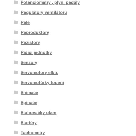
Potenciometry , plyn. pedály
Regulátory ventilátoru
Relé
Reproduktory
Rezistory
Řídící jednotky
Senzory
Servomotory elktr.
Servomotůrky topení
Snímače
Spínače
Stahovačky oken
Startéry
Tachometry