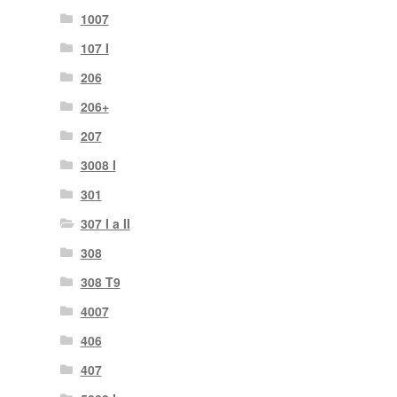
1007
107 I
206
206+
207
3008 I
301
307 I a II
308
308 T9
4007
406
407