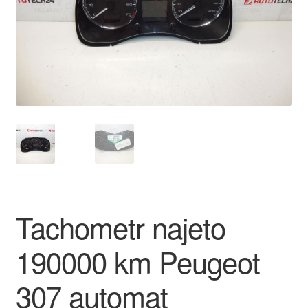
O nás
Obchodní podmínky
Ochrana osobních údajů
Platby
Pokladna
Reklamace
Tachometr najeto
Reklamační řád
190000 km Peugeot
Vrakoviště Citroën
307 automat