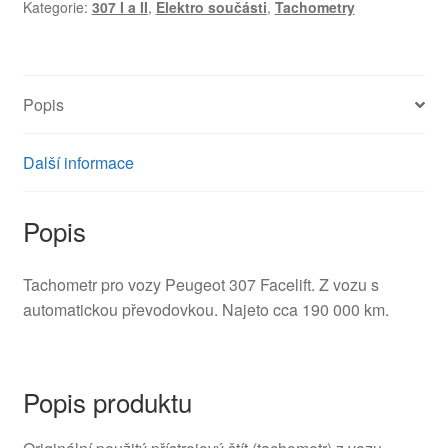
Kategorie:
307 I a II
,
Elektro součásti
,
Tachometry
307
automat
9654485180
množství
Popis
Další informace
Popis
Tachometr pro vozy Peugeot 307 Facelift. Z vozu s
automatickou převodovkou. Najeto cca 190 000 km.
Popis produktu