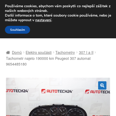
DOPRAVA od 139,-Kč
Používáme cookies, abychom vám poskytli co nejlepší zážitek z
našich webových stránek.
Volejte po-pá 9-16 704 494 494
Další informace o tom, které soubory cookie používáme, nebo je
můžete vypnout v
nastavení
.
Přeskočit
Přejít
Menu
Souhlasím
na
k
navigaci
obsahu
Úvodní stránka
webu
Domů
Elektro součásti
Tachometry
307 I a II
Celosvětová doprava
Tachometr najeto 190000 km Peugeot 307 automat
9654485180
Doprava
Kontakt
🔍
Košík
Můj účet