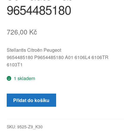
9654485180
726,00
Kč
Stellantis Citroën Peugeot
9654485180 P9654485180 A01 6106L4 6106TR
6103T1
1 skladem
Tachometr
Přidat do košíku
najeto
190000
km
Peugeot
SKU:
9525-Z9_K30