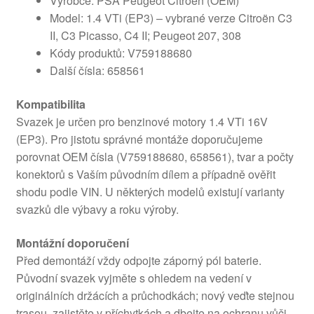
Výrobce: PSA Peugeot Citroën (OEM)
Model: 1.4 VTi (EP3) – vybrané verze Citroën C3
II, C3 Picasso, C4 II; Peugeot 207, 308
Kódy produktů: V759188680
Další čísla: 658561
Kompatibilita
Svazek je určen pro benzinové motory 1.4 VTi 16V
(EP3). Pro jistotu správné montáže doporučujeme
porovnat OEM čísla (V759188680, 658561), tvar a počty
konektorů s Vaším původním dílem a případně ověřit
shodu podle VIN. U některých modelů existují varianty
svazků dle výbavy a roku výroby.
Montážní doporučení
Před demontáží vždy odpojte záporný pól baterie.
Původní svazek vyjměte s ohledem na vedení v
originálních držácích a průchodkách; nový veďte stejnou
trasou, zajistěte v příchytkách a dbejte na ochranu vůči