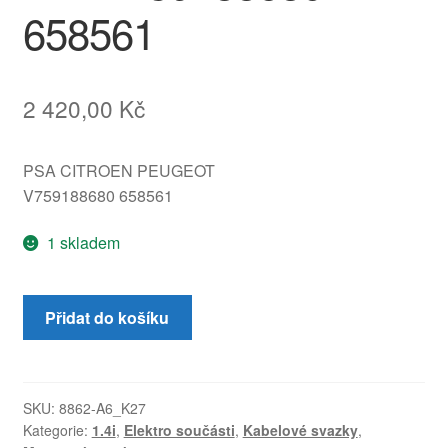
658561
2 420,00
Kč
PSA CITROEN PEUGEOT
V759188680 658561
1 skladem
Motorový
Přidat do košíku
svazek
Citroën
Peugeot
1.4
SKU:
8862-A6_K27
Kategorie:
1.4i
,
Elektro součásti
,
Kabelové svazky
,
VTI