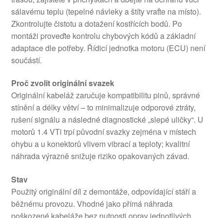
sálavému teplu (tepelné návleky a štíty vraťte na místo).
Zkontrolujte čistotu a dotažení kostřících bodů. Po
montáži proveďte kontrolu chybových kódů a základní
adaptace dle potřeby. Řídicí jednotka motoru (ECU) není
součástí.
Proč zvolit originální svazek
Originální kabeláž zaručuje kompatibilitu pinů, správné
stínění a délky větví – to minimalizuje odporové ztráty,
rušení signálu a následné diagnostické „slepé uličky“. U
motorů 1.4 VTi trpí původní svazky zejména v místech
ohybu a u konektorů vlivem vibrací a teploty; kvalitní
náhrada výrazně snižuje riziko opakovaných závad.
Stav
Použitý originální díl z demontáže, odpovídající stáří a
běžnému provozu. Vhodné jako přímá náhrada
poškozené kabeláže bez nutnosti oprav jednotlivých