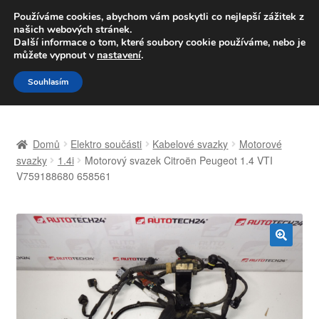
DOPRAVA od 139,-Kč
Používáme cookies, abychom vám poskytli co nejlepší zážitek z
našich webových stránek.
Volejte po-pá 9-16 704 494 494
Další informace o tom, které soubory cookie používáme, nebo je
můžete vypnout v
nastavení
.
Přeskočit
Přejít
Menu
Souhlasím
na
k
navigaci
obsahu
Úvodní stránka
webu
Domů
Elektro součásti
Kabelové svazky
Motorové
Celosvětová doprava
svazky
1.4i
Motorový svazek Citroën Peugeot 1.4 VTI
V759188680 658561
Doprava
Kontakt
🔍
Košík
Můj účet