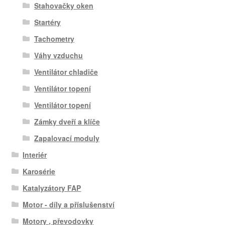
Stahovačky oken
Startéry
Tachometry
Váhy vzduchu
Ventilátor chladiče
Ventilátor topení
Ventilátor topení
Zámky dveří a klíče
Zapalovací moduly
Interiér
Karosérie
Katalyzátory FAP
Motor - díly a příslušenství
Motory , převodovky