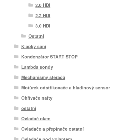
2.0 HDI
2.2 HDI
3.0 HDI
Ostatní
Klapky sání
Kondenzátor START STOP
Lambda sondy
Mechanismy stěračů
Motůrek odstřikovače a hladinový sensor
Ohřívače nafty
ostatní
Ovladač oken
Ovladače a přepínače ostatní
Ovladače pod volantem