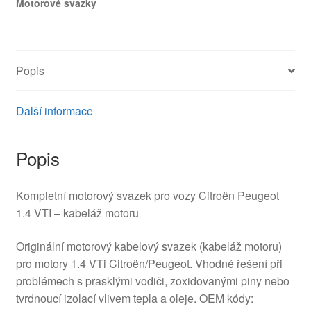
Motorové svazky
V759188680
658561
množství
Popis
Další informace
Popis
Kompletní motorový svazek pro vozy Citroën Peugeot
1.4 VTI – kabeláž motoru
Originální motorový kabelový svazek (kabeláž motoru)
pro motory 1.4 VTi Citroën/Peugeot. Vhodné řešení při
problémech s prasklými vodiči, zoxidovanými piny nebo
tvrdnoucí izolací vlivem tepla a oleje. OEM kódy: