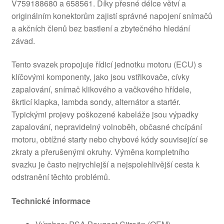
V759188680 a 658561. Díky přesné délce větví a
originálním konektorům zajistí správné napojení snímačů
a akčních členů bez bastlení a zbytečného hledání
závad.
Tento svazek propojuje řídicí jednotku motoru (ECU) s
klíčovými komponenty, jako jsou vstřikovače, cívky
zapalování, snímač klikového a vačkového hřídele,
škrticí klapka, lambda sondy, alternátor a startér.
Typickými projevy poškozené kabeláže jsou výpadky
zapalování, nepravidelný volnoběh, občasné chcípání
motoru, obtížné starty nebo chybové kódy související se
zkraty a přerušenými okruhy. Výměna kompletního
svazku je často nejrychlejší a nejspolehlivější cesta k
odstranění těchto problémů.
Technické informace