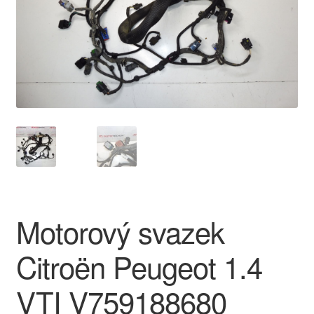
O nás
Obchodní podmínky
Ochrana osobních údajů
Platby
Pokladna
Reklamace
Motorový svazek
Reklamační řád
Citroën Peugeot 1.4
Vrakoviště Citroën
VTI V759188680