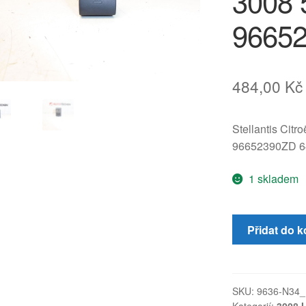
3008 
9665
484,00
Kč
Stellantis Citr
96652390ZD 6
1 skladem
Ovladač
Přidat do k
centrálního
zamykání
Peugeot
3008
SKU:
9636-N34_