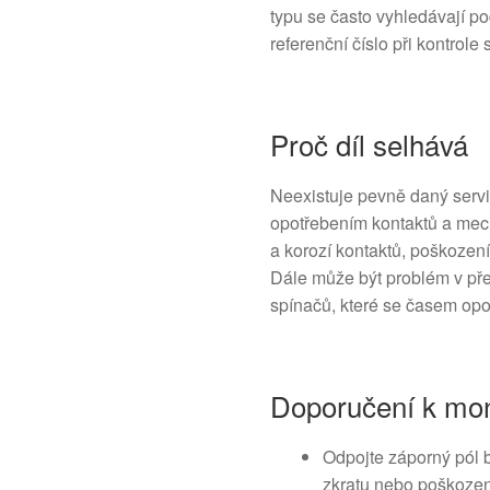
typu se často vyhledávají p
referenční číslo při kontrol
Proč díl selhává
Neexistuje pevně daný servis
opotřebením kontaktů a mecha
a korozí kontaktů, poškozen
Dále může být problém v pře
spínačů, které se časem opot
Doporučení k mon
Odpojte záporný pól b
zkratu nebo poškození