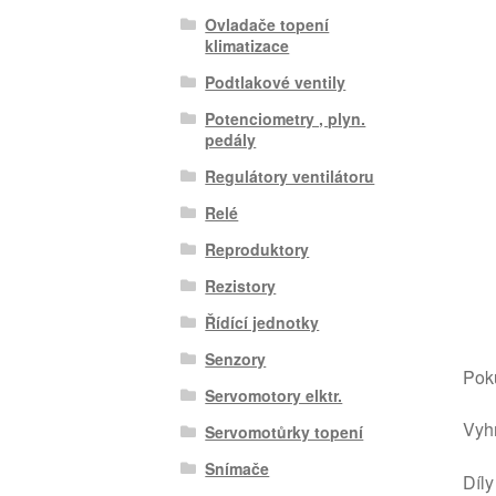
Ovladače topení
klimatizace
Podtlakové ventily
Potenciometry , plyn.
pedály
Regulátory ventilátoru
Relé
Reproduktory
Rezistory
Řídící jednotky
Senzory
Poku
Servomotory elktr.
Vyhr
Servomotůrky topení
Snímače
Díly