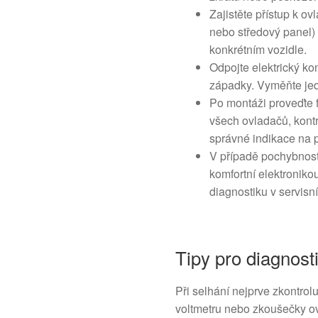
Zajistěte přístup k o
nebo středový panel)
konkrétním vozidle.
Odpojte elektrický k
západky. Vyměňte jed
Po montáži proveďte 
všech ovladačů, kontr
správné indikace na p
V případě pochybnost
komfortní elektronik
diagnostiku v servisn
Tipy pro diagnost
Při selhání nejprve zkontrol
voltmetru nebo zkoušečky ov