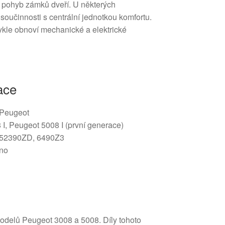
je pohyb zámků dveří. U některých
součinnosti s centrální jednotkou komfortu.
kle obnoví mechanické a elektrické
ace
/ Peugeot
I, Peugeot 5008 I (první generace)
52390ZD, 6490Z3
no
odelů Peugeot 3008 a 5008. Díly tohoto