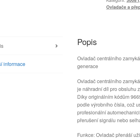
Kategorií:
3008 I
5008
Ovladače a přep
96652390ZD
6490Z3
množství
Popis
is
Ovladač centrálního zamyká
í informace
generace
Ovladač centrálního zamykán
je náhradní díl pro obsluhu
Díky originálním kódům 966
podle výrobního čísla, což u
profesionální automechanici i 
přerušení signálu nebo selhá
Funkce: Ovladač přenáší už