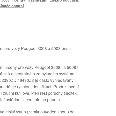
,
5008 I
,
Centrální zamykání
,
Elektro součásti
,
ínače ostatní
ní pro vozy Peugeot 3008 a 5008 první
í určený pro vozy Peugeot 3008 I a 5008 I
 zámků a centrálního zamykacího systému.
52390ZD / 6490Z3 je často vyhledávaný
snadňuje rychlou identifikaci. Produkt ocení
zruční kutilové, kteří řeší poruchy tlačítek,
ní ovládání z centrálního panelu.
ivatelský vstup (zamknout/odemknout) do