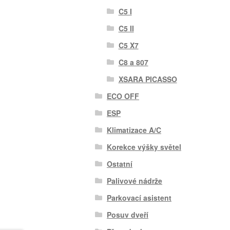
C5 I
C5 II
C5 X7
C8 a 807
XSARA PICASSO
ECO OFF
ESP
Klimatizace A/C
Korekce výšky světel
Ostatní
Palivové nádrže
Parkovací asistent
Posuv dveří