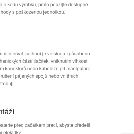
odle kódu výrobku, proto použijte dostupné
e shody s poškozenou jednotkou.
ní interval; selhání je většinou způsobeno
nických částí tlačítek, vniknutím vlhkosti
ím konektorů nebo kabeláže při manipulaci.
rušení pájených spojů nebo vnitřních
řebují.
táži
aterie před začátkem prací, abyste předešli
 elektriky.