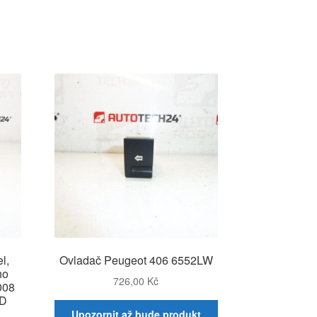
l,
Ovladač Peugeot 406 6552LW
ho
726,00
Kč
008
ZD
Upozornit až bude produkt