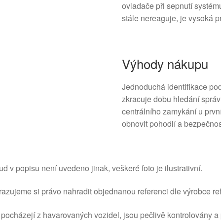
ovladače při sepnutí systém
stále nereaguje, je vysoká 
Výhody nákupu
Jednoduchá identifikace po
zkracuje dobu hledání správn
centrálního zamykání u prvn
obnovit pohodlí a bezpečnos
d v popisu není uvedeno jinak, veškeré foto je ilustrativní.
azujeme si právo nahradit objednanou referenci dle výrobce ref
 pocházejí z havarovaných vozidel, jsou pečlivě kontrolovány a