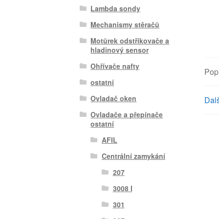
Lambda sondy
Mechanismy stěračů
Motůrek odstřikovače a
hladinový sensor
Ohřívače nafty
Pop
ostatní
Ovladač oken
Dalš
Ovladače a přepínače
ostatní
AFIL
Centrální zamykání
207
3008 I
301