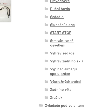
Převodovka
Ruční brzda
Sedadlo
Sluneční clona
START STOP
Stmívání vnitř.
osvětlení
Výhřev sedadel
Výhřev zadního skla
Vypínač airbagu
spolujezdce
Výstražných světel
Zadního víka
Zrcátek
Ovladače pod volantem