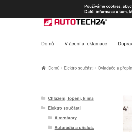
DOPRAVA od 13
Používáme cookies, abych
Další informace o tom, k
Přeskočit
Přejít
na
k
navigaci
obsahu
webu
Domů
Vrácení a reklamace
Dopra
Úvodní stránka
Celosvětová doprava
Dopra
Domů
Elektro součásti
Ovladače a přepín
Ochrana osobních údajů
Platby
Pokladna
Chlazení, topení, klima
Elektro součásti
Alternátory
Autorádia a přísluš.