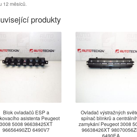
u 12 měsíců.
uvisející produkty
Blok ovladačů ESP a
Ovladač výstražných světe
kovacího asistenta Peugeot
spínač blinkrů a centrální
3008 5008 96638425XT
zamykání Peugeot 3008 5
96656490ZD 6490V7
96638426XT 98070056
6490EA