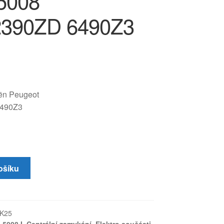
5008
2390ZD 6490Z3
oën Peugeot
490Z3
ošíku
K25