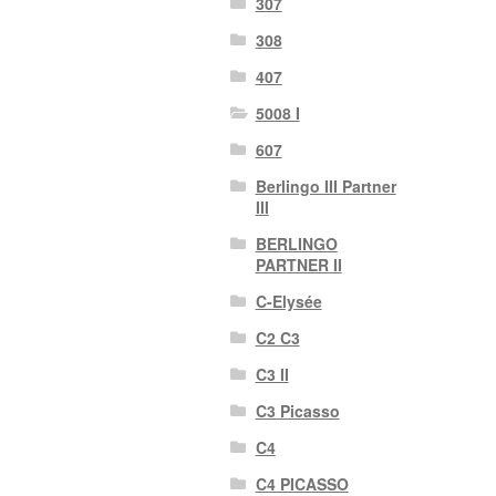
307
308
407
5008 I
607
Berlingo III Partner
III
BERLINGO
PARTNER II
C-Elysée
C2 C3
C3 II
C3 Picasso
C4
C4 PICASSO