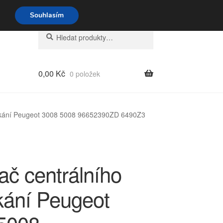
o-pá 9-16 704 494 494
Souhlasím
Hledat:
Hledat
0,00
Kč
0 položek
ykání Peugeot 3008 5008 96652390ZD 6490Z3
ač centrálního
ání Peugeot