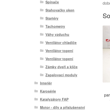
Spínače
dob
Stahovačky oken
So
Startéry
Tachometry
Váhy vzduchu
Ventilátor chladiče
Ventilátor topení
Ventilátor topení
Zámky dveří a klíče
Zapalovací moduly
Interiér
Karosérie
par
Katalyzátory FAP
Motor - díly a příslušenství