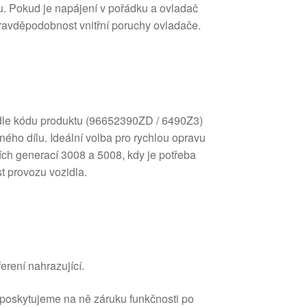
u. Pokud je napájení v pořádku a ovladač
pravděpodobnost vnitřní poruchy ovladače.
dle kódu produktu (96652390ZD / 6490Z3)
ého dílu. Ideální volba pro rychlou opravu
ích generací 3008 a 5008, kdy je potřeba
t provozu vozidla.
erení nahrazující.
 poskytujeme na ně záruku funkčnosti po