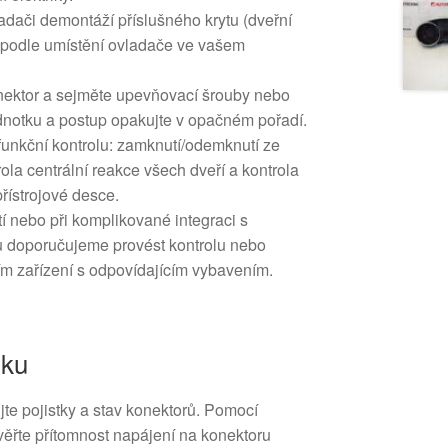
vladači demontáží příslušného krytu (dveřní
 podle umístění ovladače ve vašem
onektor a sejměte upevňovací šrouby nebo
notku a postup opakujte v opačném pořadí.
funkční kontrolu: zamknutí/odemknutí ze
ola centrální reakce všech dveří a kontrola
řístrojové desce.
í nebo při komplikované integraci s
ou doporučujeme provést kontrolu nebo
ím zařízení s odpovídajícím vybavením.
iku
ujte pojistky a stav konektorů. Pomocí
ěřte přítomnost napájení na konektoru