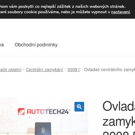
9,-Kč
Volejte p
om vám poskytli co nejlepší zážitek z našich webových stránek.
teré soubory cookie používáme, nebo je můžete vypnout v
nastavení
.
va
Obchodní podmínky
va
Kontakt
Košík
Můj účet
O nás
Obchodní podmínky
ače ostatní
Centrální zamykání
5008 I
Ovladač centrálního zam
Reklamace
Reklamační řád
Vrakoviště Citroën
Ovlad
zamyk
🔍