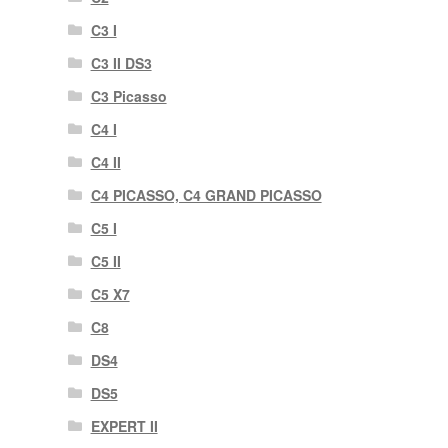
C3 I
C3 II DS3
C3 Picasso
C4 I
C4 II
C4 PICASSO, C4 GRAND PICASSO
C5 I
C5 II
C5 X7
C8
DS4
DS5
EXPERT II