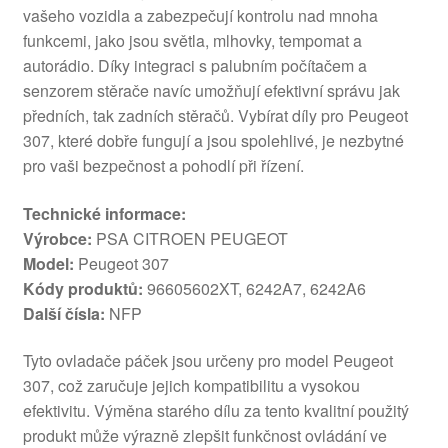
vašeho vozidla a zabezpečují kontrolu nad mnoha
funkcemi, jako jsou světla, mlhovky, tempomat a
autorádio. Díky integraci s palubním počítačem a
senzorem stěrače navíc umožňují efektivní správu jak
předních, tak zadních stěračů. Vybírat díly pro Peugeot
307, které dobře fungují a jsou spolehlivé, je nezbytné
pro vaši bezpečnost a pohodlí při řízení.
Technické informace:
Výrobce:
PSA CITROEN PEUGEOT
Model:
Peugeot 307
Kódy produktů:
96605602XT, 6242A7, 6242A6
Další čísla:
NFP
Tyto ovladače páček jsou určeny pro model Peugeot
307, což zaručuje jejich kompatibilitu a vysokou
efektivitu. Výměna starého dílu za tento kvalitní použitý
produkt může výrazně zlepšit funkčnost ovládání ve