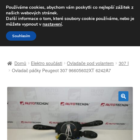
DOPRAVA od 139,-Kč
Používáme cookies, abychom vám poskytli co nejlepší zážitek z
našich webových stránek.
Volejte po-pá 9-16 704 494 494
Další informace o tom, které soubory cookie používáme, nebo je
můžete vypnout v
nastavení
.
Přeskočit
Přejít
Menu
Souhlasím
na
k
navigaci
obsahu
Úvodní stránka
webu
Domů
Elektro součásti
Ovladače pod volantem
307 I
Celosvětová doprava
Ovladač páčky Peugeot 307 96605602XT 6242A7
Doprava
Kontakt
🔍
Košík
Můj účet