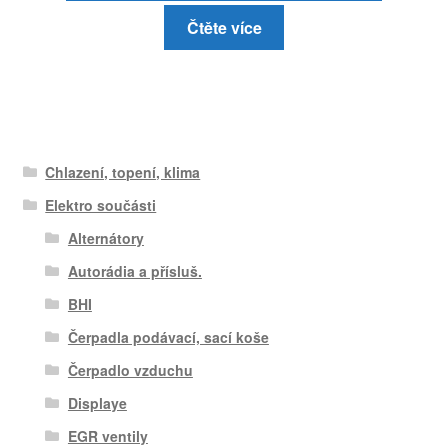
Čtěte více
Chlazení, topení, klima
Elektro součásti
Alternátory
Autorádia a přísluš.
BHI
Čerpadla podávací, sací koše
Čerpadlo vzduchu
Displaye
EGR ventily