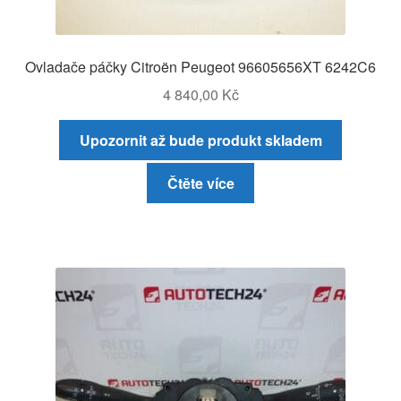
Ovladače páčky Citroën Peugeot 96605656XT 6242C6
4 840,00
Kč
Upozornit až bude produkt skladem
Čtěte více