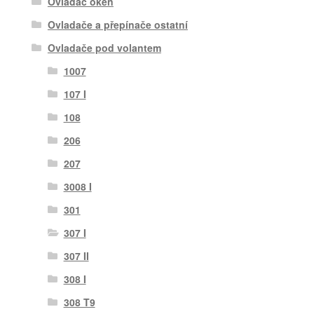
Ovladač oken
Ovladače a přepínače ostatní
Ovladače pod volantem
1007
107 I
108
206
207
3008 I
301
307 I
307 II
308 I
308 T9