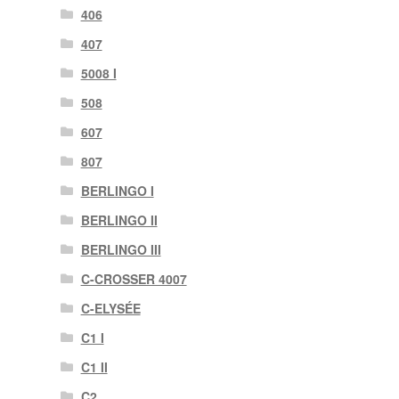
406
407
5008 I
508
607
807
BERLINGO I
BERLINGO II
BERLINGO III
C-CROSSER 4007
C-ELYSÉE
C1 I
C1 II
C2