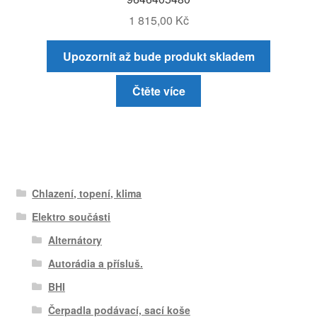
1 815,00
Kč
Upozornit až bude produkt skladem
Čtěte více
Chlazení, topení, klima
Elektro součásti
Alternátory
Autorádia a přísluš.
BHI
Čerpadla podávací, sací koše