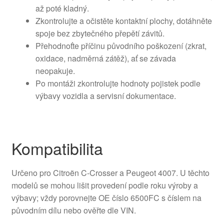
až poté kladný.
Zkontrolujte a očistěte kontaktní plochy, dotáhněte
spoje bez zbytečného přepětí závitů.
Přehodnoťte příčinu původního poškození (zkrat,
oxidace, nadměrná zátěž), ať se závada
neopakuje.
Po montáži zkontrolujte hodnoty pojistek podle
výbavy vozidla a servisní dokumentace.
Kompatibilita
Určeno pro Citroën C-Crosser a Peugeot 4007. U těchto
modelů se mohou lišit provedení podle roku výroby a
výbavy; vždy porovnejte OE číslo 6500FC s číslem na
původním dílu nebo ověřte dle VIN.