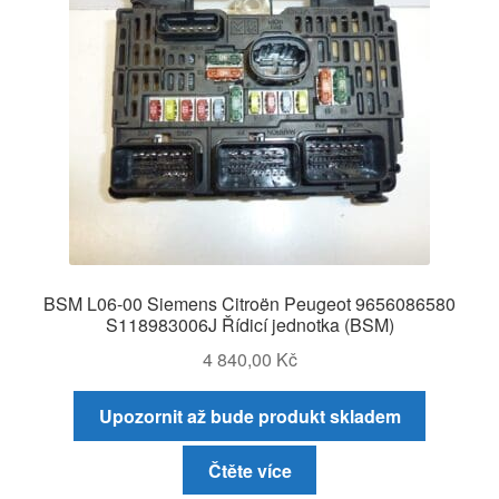
BSM L06-00 Siemens Citroën Peugeot 9656086580
S118983006J Řídicí jednotka (BSM)
4 840,00
Kč
Upozornit až bude produkt skladem
Čtěte více