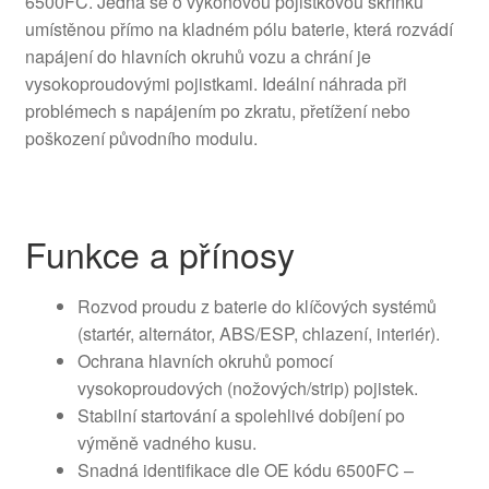
6500FC. Jedná se o výkonovou pojistkovou skříňku
umístěnou přímo na kladném pólu baterie, která rozvádí
napájení do hlavních okruhů vozu a chrání je
vysokoproudovými pojistkami. Ideální náhrada při
problémech s napájením po zkratu, přetížení nebo
poškození původního modulu.
Funkce a přínosy
Rozvod proudu z baterie do klíčových systémů
(startér, alternátor, ABS/ESP, chlazení, interiér).
Ochrana hlavních okruhů pomocí
vysokoproudových (nožových/strip) pojistek.
Stabilní startování a spolehlivé dobíjení po
výměně vadného kusu.
Snadná identifikace dle OE kódu 6500FC –