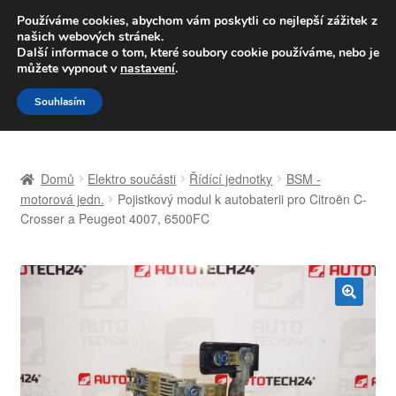
DOPRAVA od 139,-Kč
Používáme cookies, abychom vám poskytli co nejlepší zážitek z
našich webových stránek.
Volejte po-pá 9-16 704 494 494
Další informace o tom, které soubory cookie používáme, nebo je
můžete vypnout v
nastavení
.
Přeskočit
Přejít
Menu
Souhlasím
na
k
navigaci
obsahu
Úvodní stránka
webu
Domů
Elektro součásti
Řídící jednotky
BSM -
Celosvětová doprava
motorová jedn.
Pojistkový modul k autobaterii pro Citroën C-
Crosser a Peugeot 4007, 6500FC
Doprava
Kontakt
🔍
Košík
Můj účet