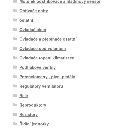
Motůrek odstřikovače a hladinový sensor
Ohřívače nafty
ostatní
Ovladač oken
Ovladače a přepínače ostatní
Ovladače pod volantem
Ovladače topení klimatizace
Podtlakové ventily
Potenciometry , plyn. pedály
Regulátory ventilátoru
Relé
Reproduktory
Rezistory
Řídící jednotky