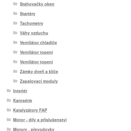
Stahovačky oken
Startéry
Tachometry
Váhy vzduchu
Ventilátor chladiče
Ventilátor topení
Ventilátor topení
Zámky dveří a klíče
Zapalovací moduly
Interiér
Karosérie
Katalyzátory FAP
Motor - díly a příslušenství
Motory , převodovky