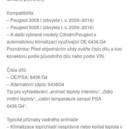
Kompatibilita
– Peugeot 3008 I (obvykle r. v. 2009–2016)
– Peugeot 5008 I (obvykle r. v. 2009–2016)
– A další vybrané modely Citroën/Peugeot s
automatickou klimatizací využívající OE 6436.G4
Poznámka: Před objednáním vždy ověřte číslo dílu a tvar
konektoru podle původního dílu nebo podle VIN.
Čísla dílů
– OE/PSA: 6436.G4
– Alternativní zápis: 6436G4
Tip pro vyhledávání: „snímač teploty interiéru“, „čidlo
vnitřní teploty“, „cabin temperature sensor PSA
6436.G4“.
Typické příznaky vadného snímače
– Klimatizace topí/chladí nesprávně nebo kolísá teplota v