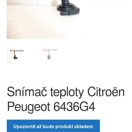
O nás
Obchodní podmínky
Ochrana osobních údajů
Platby
Pokladna
Snímač teploty Citroën
Reklamace
Peugeot 6436G4
Reklamační řád
Vrakoviště Citroën
Upozornit až bude produkt skladem