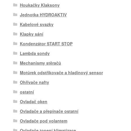
Houkačky Klaksony
Jednotka HYDROAKTIV
Kabelové svazky
Klapky sání
Kondenzátor START STOP
Lambda sondy
Mechanismy stěračů
Motůrek odstřikovače a hladinový sensor
Ohřívače nafty
ostatní
Ovladač oken
Ovladače a přepínače ostatní
Ovladače pod volantem
Ovladače topení klimatizace