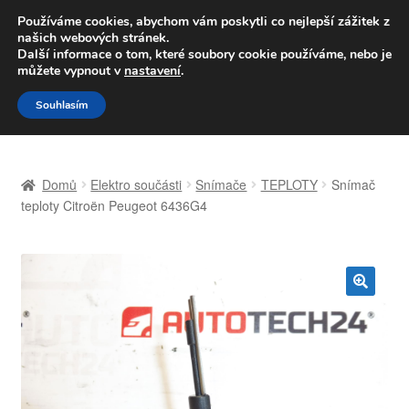
DOPRAVA od 139,-Kč
Používáme cookies, abychom vám poskytli co nejlepší zážitek z
našich webových stránek.
Volejte po-pá 9-16 704 494 494
Další informace o tom, které soubory cookie používáme, nebo je
můžete vypnout v
nastavení
.
Přeskočit
Přejít
Menu
Souhlasím
na
k
navigaci
obsahu
Úvodní stránka
webu
Domů
Elektro součásti
Snímače
TEPLOTY
Snímač
Celosvětová doprava
teploty Citroën Peugeot 6436G4
Doprava
Kontakt
🔍
Košík
Můj účet