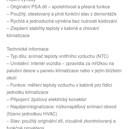
– Originální PSA díl – spolehlivost a přesná funkce
– Použitý, otestovaný a plně funkční stav z demontáže
– Rychlá a jednoduchá výměna bez nutnosti kódování
– Zlepšení stability teploty v kabině a chování
klimatizace
Technické informace
– Typ dílu: snímač teploty vnitřního vzduchu (NTC)
– Umístění: interiér vozidla – zpravidla za mřížkou na
palubní desce u panelu klimatizace nebo v jejím blízkém
okolí
– Funkce: měření teploty vzduchu v kabině pro řídicí
jednotku klimatizace
– Připojení: 2pólový elektrický konektor
– Napájení/signalizace: nízkonapěťový snímací obvod
(řízeno jednotkou HVAC)
– Stav: použitý originální díl, vizuálně zkontrolovaný a
funkčně prověřený