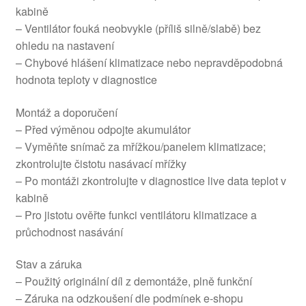
kabině
– Ventilátor fouká neobvykle (příliš silně/slabě) bez
ohledu na nastavení
– Chybové hlášení klimatizace nebo nepravděpodobná
hodnota teploty v diagnostice
Montáž a doporučení
– Před výměnou odpojte akumulátor
– Vyměňte snímač za mřížkou/panelem klimatizace;
zkontrolujte čistotu nasávací mřížky
– Po montáži zkontrolujte v diagnostice live data teplot v
kabině
– Pro jistotu ověřte funkci ventilátoru klimatizace a
průchodnost nasávání
Stav a záruka
– Použitý originální díl z demontáže, plně funkční
– Záruka na odzkoušení dle podmínek e‑shopu