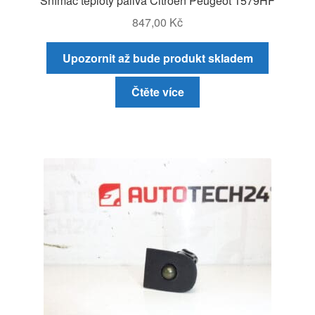
Snímač teploty paliva Citroën Peugeot 1579HF
847,00
Kč
Upozornit až bude produkt skladem
Čtěte více