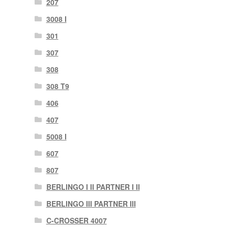
207
3008 I
301
307
308
308 T9
406
407
5008 I
607
807
BERLINGO I II PARTNER I II
BERLINGO III PARTNER III
C-CROSSER 4007