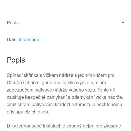
1
klíč
Citroën
Popis
C4
4162EA
množství
Další informace
Popis
Spínací skříňka s víčkem nádrže s jedním klíčem pro
Citroën C4 první generace je klíčovým dílem pro
zabezpečení palivové nádrže vašeho vozu. Tento díl
zajišťuje bezpečné zamykání a odemykání víčka nádrže,
čímž chrání palivo vůči krádeži a zamezuje nechtěnému
přístupu cizích osob.
Díky jednoduché instalaci je vhodný nejen pro zkušené