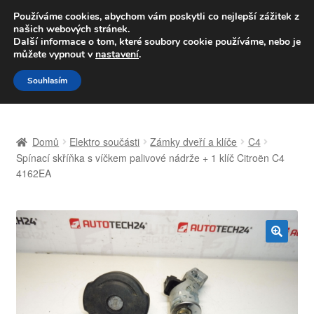
DOPRAVA od 139,-Kč
Používáme cookies, abychom vám poskytli co nejlepší zážitek z
našich webových stránek.
Volejte po-pá 9-16 704 494 494
Další informace o tom, které soubory cookie používáme, nebo je
můžete vypnout v
nastavení
.
Přeskočit
Přejít
Menu
Souhlasím
na
k
navigaci
obsahu
Úvodní stránka
webu
Domů
Elektro součásti
Zámky dveří a klíče
C4
Celosvětová doprava
Spínací skříňka s víčkem palivové nádrže + 1 klíč Citroën C4
4162EA
Doprava
Kontakt
🔍
Košík
Můj účet