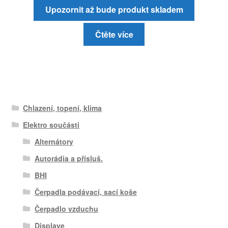
Upozornit až bude produkt skladem
Čtěte více
Chlazení, topení, klima
Elektro součásti
Alternátory
Autorádia a přísluš.
BHI
Čerpadla podávací, sací koše
Čerpadlo vzduchu
Displaye