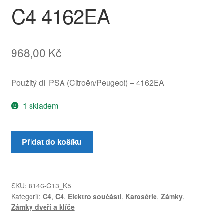
C4 4162EA
968,00
Kč
Použitý díl PSA (Citroën/Peugeot) – 4162EA
1 skladem
Spínací
Přidat do košíku
skříňka
s
víčkem
palivové
SKU:
8146-C13_K5
Kategorií:
C4
,
C4
,
Elektro součásti
,
Karosérie
,
Zámky
,
nádrže
Zámky dveří a klíče
+