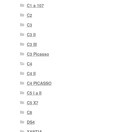
C1 a 107
C2
C3
C3 II
C3 III
C3 Picasso
C4
C4 II
C4 PICASSO
C5 I a II
C5 X7
C8
DS4
XANTIA