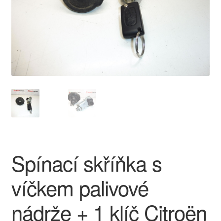
O nás
Obchodní podmínky
Ochrana osobních údajů
Platby
Pokladna
Reklamace
Spínací skříňka s
Reklamační řád
víčkem palivové
Vrakoviště Citroën
nádrže + 1 klíč Citroën