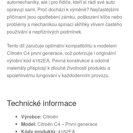
automechaniky, ale i pro řidiče, kteří si rádi své auto
opravují sami. Proč dochází k výměně? Nejčastějšími
příčinami jsou opotřebení zámku, poškození klíče nebo
problémy s mechanikou spínací skříňky vlivem častého
používání a nepříznivých podmínek.
Tento díl zaručuje optimální kompatibilitu s modelem
Citroën C4 první generace, což potvrzuje i originální
výrobní kód 4162EA. Pevná konstrukce a odolné
materiály přispívají k dlouhé životnosti produktu a
spolehlivému fungování v každodenním provozu.
Technické informace
Výrobce:
Citroën
Model:
Citroën C4 – První generace
Kódy produktů:
4162EA