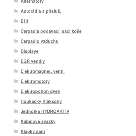
Alternátory
Autorádia a přísluš.
BHI
Čerpadla podávací, sací koše
Čerpadlo vzduchu
Displaye
EGR ventily
Elektromagnet. ventil
Elektromotory
Elektropohon dveří
Houkačky Klaksony
Jednotka HYDROAKTIV
Kabelové svazky
Klapky sání