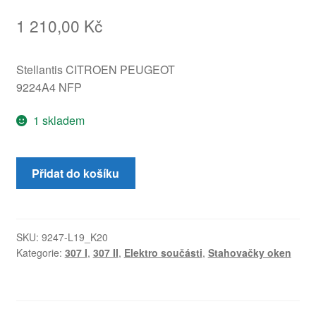
1 210,00
Kč
Stellantis CITROEN PEUGEOT
9224A4 NFP
1 skladem
Stahování
Přidat do košíku
pravého
zadního
okna
Peugeot
SKU:
9247-L19_K20
Kategorie:
307 I
,
307 II
,
Elektro součásti
,
Stahovačky oken
307
9224A4
množství