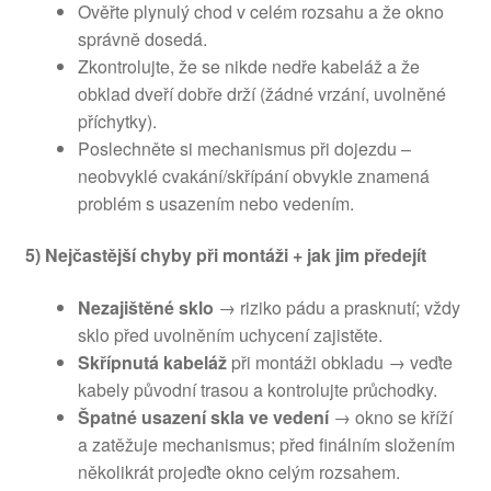
Ověřte plynulý chod v celém rozsahu a že okno
správně dosedá.
Zkontrolujte, že se nikde nedře kabeláž a že
obklad dveří dobře drží (žádné vrzání, uvolněné
příchytky).
Poslechněte si mechanismus při dojezdu –
neobvyklé cvakání/skřípání obvykle znamená
problém s usazením nebo vedením.
5) Nejčastější chyby při montáži + jak jim předejít
Nezajištěné sklo
→ riziko pádu a prasknutí; vždy
sklo před uvolněním uchycení zajistěte.
Skřípnutá kabeláž
při montáži obkladu → veďte
kabely původní trasou a kontrolujte průchodky.
Špatné usazení skla ve vedení
→ okno se kříží
a zatěžuje mechanismus; před finálním složením
několikrát projeďte okno celým rozsahem.