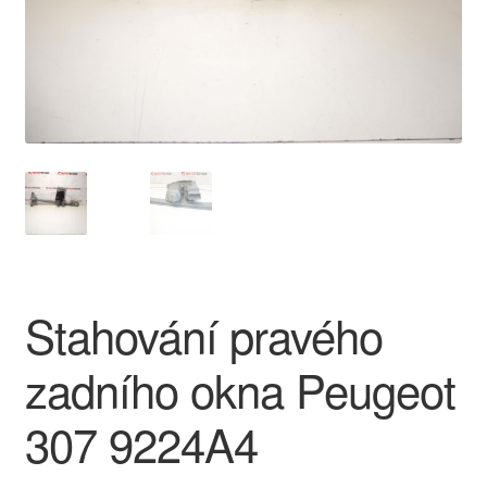
O nás
Obchodní podmínky
Ochrana osobních údajů
Platby
Pokladna
Stahování pravého
Reklamace
zadního okna Peugeot
Reklamační řád
307 9224A4
Vrakoviště Citroën