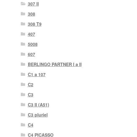
307 II
308
308 T9
407
5008
607
BERLINGO PARTNER I a II
C1 a 107
C2
C3
C3 II (A51)
C3 pluriel
C4
C4 PICASSO