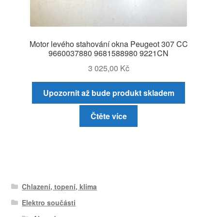
Motor levého stahování okna Peugeot 307 CC
9660037880 9681588980 9221CN
3 025,00
Kč
Upozornit až bude produkt skladem
Čtěte více
Chlazení, topení, klima
Elektro součásti