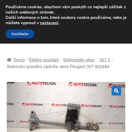
DOPRAVA od 139,-Kč
Používáme cookies, abychom vám poskytli co nejlepší zážitek z
našich webových stránek.
Volejte po-pá 9-16 704 494 494
Další informace o tom, které soubory cookie používáme, nebo je
můžete vypnout v
nastavení
.
Přeskočit
Přejít
Menu
Souhlasím
na
k
navigaci
obsahu
Úvodní stránka
webu
Domů
Elektro součásti
Stahovačky oken
307 II
Celosvětová doprava
Stahování pravého zadního okna Peugeot 307 9224A4
Doprava
Kontakt
🔍
Košík
Můj účet