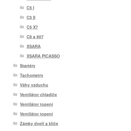
C5 I
C5 II
C5 X7
C8 a 807
XSARA
XSARA PICASSO
Startéry
Tachometry
Váhy vzduchu
Ventilátor chladiče
Ventilátor topení
Ventilátor topení
Zámky dveří a klíče