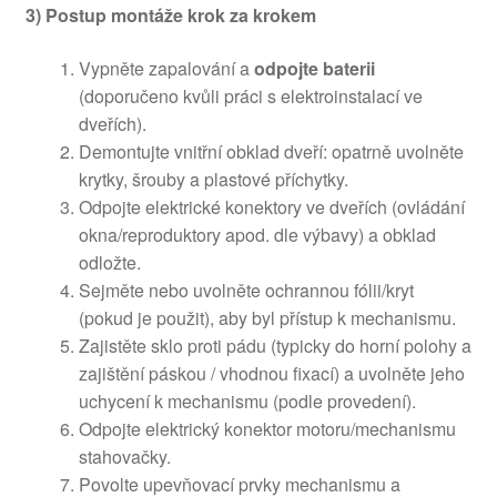
3) Postup montáže krok za krokem
Vypněte zapalování a
odpojte baterii
(doporučeno kvůli práci s elektroinstalací ve
dveřích).
Demontujte vnitřní obklad dveří: opatrně uvolněte
krytky, šrouby a plastové příchytky.
Odpojte elektrické konektory ve dveřích (ovládání
okna/reproduktory apod. dle výbavy) a obklad
odložte.
Sejměte nebo uvolněte ochrannou fólii/kryt
(pokud je použit), aby byl přístup k mechanismu.
Zajistěte sklo proti pádu (typicky do horní polohy a
zajištění páskou / vhodnou fixací) a uvolněte jeho
uchycení k mechanismu (podle provedení).
Odpojte elektrický konektor motoru/mechanismu
stahovačky.
Povolte upevňovací prvky mechanismu a