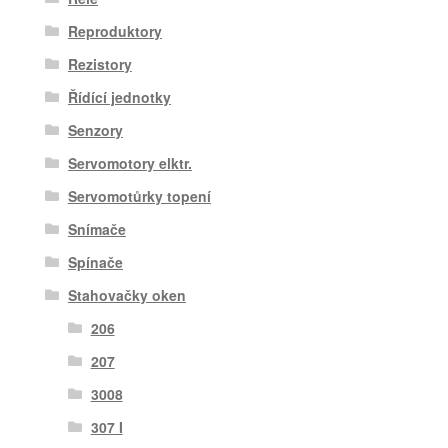
Reproduktory
Rezistory
Řídící jednotky
Senzory
Servomotory elktr.
Servomotůrky topení
Snímače
Spínače
Stahovačky oken
206
207
3008
307 I