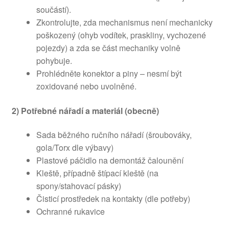
součástí).
Zkontrolujte, zda mechanismus není mechanicky
poškozený (ohyb vodítek, praskliny, vychozené
pojezdy) a zda se část mechaniky volně
pohybuje.
Prohlédněte konektor a piny – nesmí být
zoxidované nebo uvolněné.
2) Potřebné nářadí a materiál (obecně)
Sada běžného ručního nářadí (šroubováky,
gola/Torx dle výbavy)
Plastové páčidlo na demontáž čalounění
Kleště, případně štípací kleště (na
spony/stahovací pásky)
Čisticí prostředek na kontakty (dle potřeby)
Ochranné rukavice