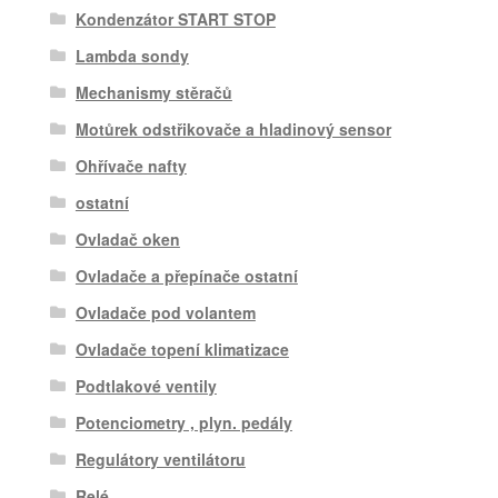
Kondenzátor START STOP
Lambda sondy
Mechanismy stěračů
Motůrek odstřikovače a hladinový sensor
Ohřívače nafty
ostatní
Ovladač oken
Ovladače a přepínače ostatní
Ovladače pod volantem
Ovladače topení klimatizace
Podtlakové ventily
Potenciometry , plyn. pedály
Regulátory ventilátoru
Relé