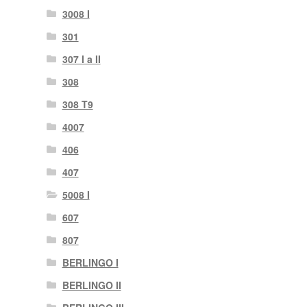
3008 I
301
307 I a II
308
308 T9
4007
406
407
5008 I
607
807
BERLINGO I
BERLINGO II