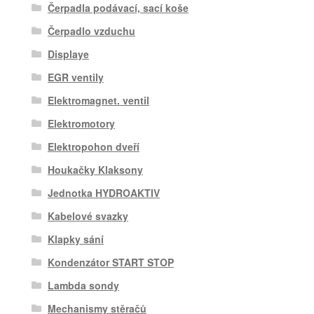
Čerpadla podávací, sací koše
Čerpadlo vzduchu
Displaye
EGR ventily
Elektromagnet. ventil
Elektromotory
Elektropohon dveří
Houkačky Klaksony
Jednotka HYDROAKTIV
Kabelové svazky
Klapky sání
Kondenzátor START STOP
Lambda sondy
Mechanismy stěračů