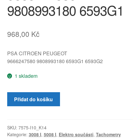
9808993180 6593G1
968,00
Kč
PSA CITROEN PEUGEOT
9666247580 9808993180 6593G1 6593G2
1 skladem
Vícefunkční
Přidat do košíku
displej
Peugeot
3008
5008
SKU:
7575-I10_K14
Kategorie:
3008 I
,
5008 I
,
Elektro součásti
,
Tachometry
9666247580