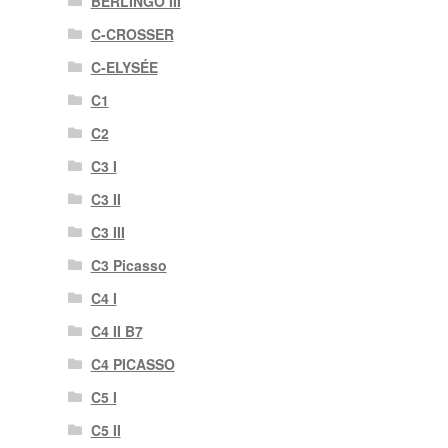
BERLINGO III
C-CROSSER
C-ELYSÉE
C1
C2
C3 I
C3 II
C3 III
C3 Picasso
C4 I
C4 II B7
C4 PICASSO
C5 I
C5 II