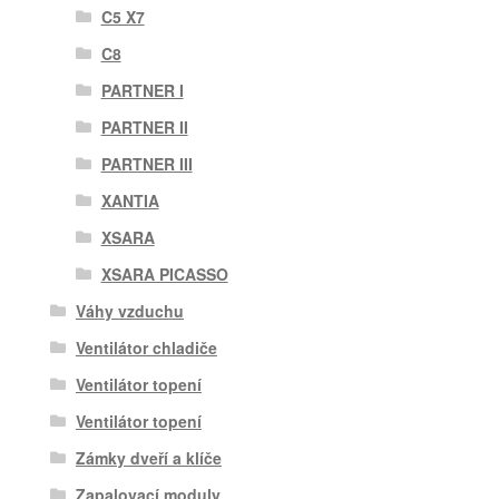
C5 X7
C8
PARTNER I
PARTNER II
PARTNER III
XANTIA
XSARA
XSARA PICASSO
Váhy vzduchu
Ventilátor chladiče
Ventilátor topení
Ventilátor topení
Zámky dveří a klíče
Zapalovací moduly