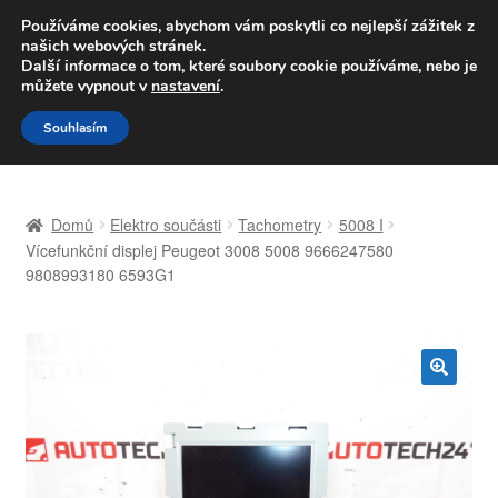
DOPRAVA od 139,-Kč
Používáme cookies, abychom vám poskytli co nejlepší zážitek z
našich webových stránek.
Volejte po-pá 9-16 704 494 494
Další informace o tom, které soubory cookie používáme, nebo je
můžete vypnout v
nastavení
.
Přeskočit
Přejít
Menu
Souhlasím
na
k
navigaci
obsahu
Úvodní stránka
webu
Domů
Elektro součásti
Tachometry
5008 I
Celosvětová doprava
Vícefunkční displej Peugeot 3008 5008 9666247580
9808993180 6593G1
Doprava
Kontakt
🔍
Košík
Můj účet