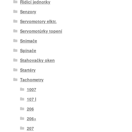
Řídící jednotky
Senzory
Servomotory elktr.
Servomotůrky topení
Snímače
Spínače
Stahovačky oken
Startéry
Tachometry
1007
107 I
206
206+
207